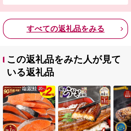
ーグクラブの両方が存在する数少ない都市であり、ほか
にもプロバスケットボールチームのアルティーリ千葉な
ど、さまざまなスポーツの試合が開催されるスポーツ都
市でもあります。
すべての返礼品をみる
千葉市の歴史や魅力を再確認していただくために、『加
曽利貝塚』『オオガハス』『千葉氏』『海辺』を起点と
した多彩な地域資源を活用し、千葉市らしい都市アイデ
ンティティの確立を目指しています。
この返礼品をみた人が見て
いる返礼品