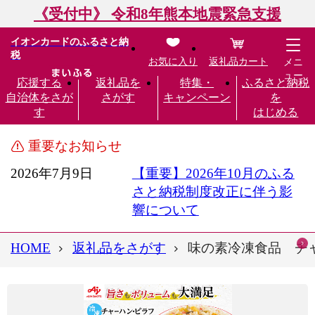
《受付中》 令和8年熊本地震緊急支援
イオンカードのふるさと納
税
お気に入り
返礼品カート
メニ
ュー
応援する
返礼品を
特集・
ふるさと納税
自治体をさが
さがす
キャンペーン
を
す
はじめる
重要なお知らせ
2026年7月9日
【重要】2026年10月のふる
さと納税制度改正に伴う影
響について
HOME
返礼品をさがす
味の素冷凍食品 チャ