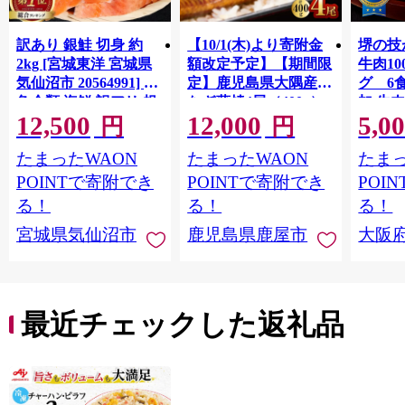
訳あり 銀鮭 切身 約
【10/1(木)より寄附金
堺の技
2kg [宮城東洋 宮城県
額改定予定】【期間限
牛肉1
気仙沼市 20564991] 鮭
定】鹿児島県大隅産う
グ 6
魚介類 海鮮 訳アリ 規
なぎ蒲焼4尾（400g）
加 牛
12,500
12,000
5,0
格外 不揃い さけ サケ
ット 6
円
円
鮭切身 シャケ 切り身
メ 温
たまったWAON
たまったWAON
たまっ
冷凍 家庭用 おかず 弁
菜 簡
当 支援 サーモン 銀鮭
すめ 
POINTで寄附でき
POINTで寄附でき
POI
切り身 魚 わけあり
取り寄
る！
る！
る！
料 ふ
宮城県気仙沼市
鹿児島県鹿屋市
大阪
堺市】
最近チェックした返礼品