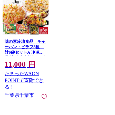
味の素冷凍食品 チャ
ーハン・ピラフ3種
計6袋セットA 冷凍食
品 炒飯 冷凍炒飯 エビ
11,000
ピラフ 高菜炒飯 ご飯
円
冷凍 レンジ 電子レン
たまったWAON
ジ 簡単 簡単料理 千葉
市 千葉県 イオンリテ
POINTで寄附でき
ール
る！
千葉県千葉市