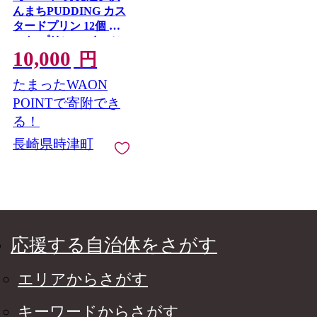
んまちPUDDING カス
タードプリン 12個 セ
ット プリン スイーツ
10,000
お菓子 おやつ
円
たまったWAON
POINTで寄附でき
る！
長崎県時津町
応援する自治体をさがす
エリアからさがす
キーワードからさがす