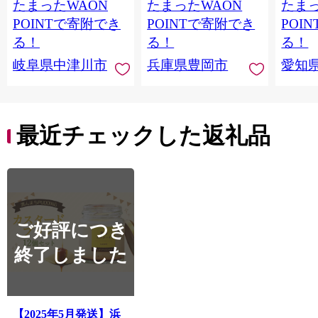
たまったWAON
たまったWAON
たまっ
ん デザート ご褒美 お
イーツ 焼き菓子 詰め
取り寄せ くり お菓子
合わせ ホワイトデー
POINTで寄附でき
POINTで寄附でき
POI
菓子 F4N-2298
お返し 冷凍 手作り 化
る！
る！
る！
粧箱入り ギフト TAS
岐阜県中津川市
兵庫県豊岡市
愛知
BAKE
最近チェックした返礼品
ご好評につき
終了しました
【2025年5月発送】浜