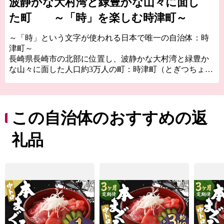
波静かな大村湾と緑豊かな山々に面し
た町 ～「時」を楽しむ時津町～
～「時」という文字が使われる日本で唯一の自治体：時
津町～
長崎県長崎市の北部に位置し、波静かな大村湾と緑豊か
な山々に面した人口約3万人の町：時津町（とぎつちょ
う）。
「時津」そのいわれは、少なくとも鎌倉時代には既に
「時津」と呼ばれていたと言われています。「時つ」と
この自治体のおすすめの返
いう言葉は、万葉の昔から「うれしいこと」「めでたい
こと」という意味で使われてきました。また「津」には
礼品
「船が停泊する場所」という意味があります。つまり、
「時津」という地名には、「幸せを運んでくれる港にな
ってほしい」という人々の願いが込められていると考え
られています。
主な特産品には、江戸時代から続く名物「時津まんじゅ
う」、今では県内でも有数の産地となった「巨峰」、緩
やかな傾斜地でたっぷりの光を浴びて育つ「みかん」や
「びわ」、波が穏やかで海底が砂質である大村湾でとれ