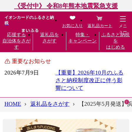
《受付中》 令和8年熊本地震緊急支援
イオンカードのふるさと納
税
お気に入り
返礼品カート
メニ
ュー
応援する
返礼品を
特集・
ふるさと納税
自治体をさが
さがす
キャンペーン
を
す
はじめる
重要なお知らせ
2026年7月9日
【重要】2026年10月のふる
さと納税制度改正に伴う影
響について
HOME
返礼品をさがす
【2025年5月発送】