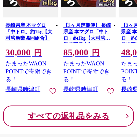
る「ナマコ」などがあります。
長崎県産 本マグロ
【3ヶ月定期便】 長崎
【3ヶ
「中トロ」約1kg【大
県産 本マグロ「中ト
県産 
村湾漁業協同組合】
ロ」約1kg【大村湾漁
ロ」約
業協同組合】
業協同
30,000
85,000
48,
円
円
たまったWAON
たまったWAON
たまっ
POINTで寄附でき
POINTで寄附でき
POI
る！
る！
る！
長崎県時津町
長崎県時津町
長崎
すべての返礼品をみる