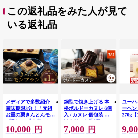
この返礼品をみた人が見て
いる返礼品
メディアで多数紹介
銅型で焼き上げる 本
ユーハ
賞味期限3分！「元祖
格ボルドーカヌレ 6個
ーヘ
お重の栗きんとんモン
入 / カヌレ 個包装 外
270g【
ブラン」 【未来のご
はカリッと香ばしい
10,000
7,000
9,0
褒美】スイーツ 栗 モ
中はもっちり ラム酒
円
円
ンブラン くりきんと
バニラ お取り寄せ ス