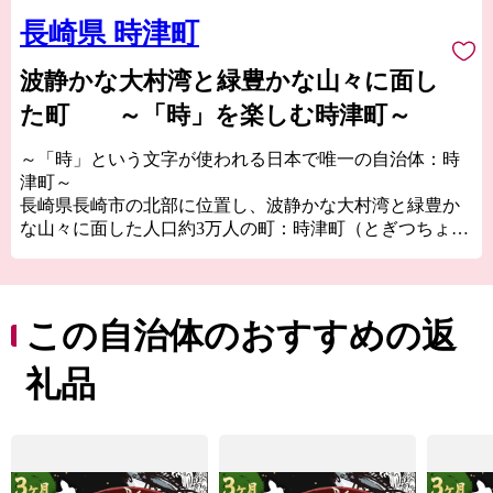
長崎県 時津町
波静かな大村湾と緑豊かな山々に面し
た町 ～「時」を楽しむ時津町～
～「時」という文字が使われる日本で唯一の自治体：時
津町～
長崎県長崎市の北部に位置し、波静かな大村湾と緑豊か
な山々に面した人口約3万人の町：時津町（とぎつちょ
う）。
「時津」そのいわれは、少なくとも鎌倉時代には既に
「時津」と呼ばれていたと言われています。「時つ」と
この自治体のおすすめの返
いう言葉は、万葉の昔から「うれしいこと」「めでたい
こと」という意味で使われてきました。また「津」には
礼品
「船が停泊する場所」という意味があります。つまり、
「時津」という地名には、「幸せを運んでくれる港にな
ってほしい」という人々の願いが込められていると考え
られています。