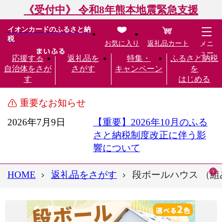
《受付中》 令和8年熊本地震緊急支援
イオンカードのふるさと納
税
お気に入り
返礼品カート
メニ
ュー
応援する
返礼品を
特集・
ふるさと納税
自治体をさが
さがす
キャンペーン
を
す
はじめる
重要なお知らせ
2026年7月9日
【重要】2026年10月のふる
さと納税制度改正に伴う影
響について
HOME
返礼品をさがす
段ボールハウス （組