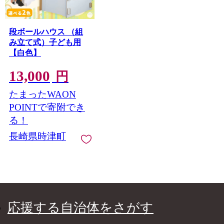
段ボールハウス （組
み立て式）子ども用
【白色】
13,000
円
たまったWAON
POINTで寄附でき
る！
長崎県時津町
応援する自治体をさがす