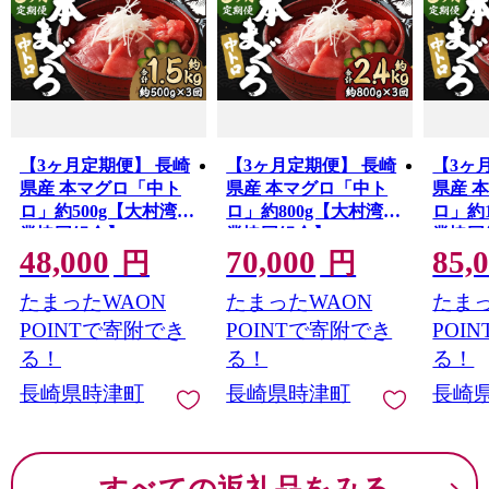
主な特産品には、江戸時代から続く名物「時津まんじゅ
う」、今では県内でも有数の産地となった「巨峰」、緩
やかな傾斜地でたっぷりの光を浴びて育つ「みかん」や
「びわ」、波が穏やかで海底が砂質である大村湾でとれ
る「ナマコ」などがあります。
【3ヶ月定期便】 長崎
【3ヶ月定期便】 長崎
【3ヶ
県産 本マグロ「中ト
県産 本マグロ「中ト
県産 
ロ」約500g【大村湾漁
ロ」約800g【大村湾漁
ロ」約
業協同組合】
業協同組合】
業協同
48,000
70,000
85,
円
円
たまったWAON
たまったWAON
たまっ
POINTで寄附でき
POINTで寄附でき
POI
る！
る！
る！
長崎県時津町
長崎県時津町
長崎