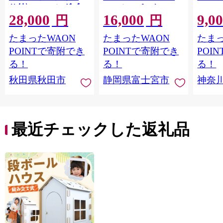
り付〉4ロール(ダブ
ロール×8パック 64ロ
100m
28,000
16,000
9,0
ル)×12パック 日用品
ール 1.5倍巻 82.5m
FSC
円
円
最短翌日発送 [スコッ
トイレットペーパー
長巻タ
たまったWAON
たまったWAON
たまっ
ティ フラワーパック
シングル パルプ100％
100％
トイレットペーパー
香りつき 日用品 消耗
防災 
POINTで寄附でき
POINTで寄附でき
POI
日本製紙クレシア] 秋
品 備蓄
ペーパ
る！
る！
る！
田県秋田市
川県 
秋田県秋田市
静岡県富士宮市
神奈
トペー
活雑貨
れっと
ち 長
便利 
最近チェックした返礼品
コ ト
ー 人