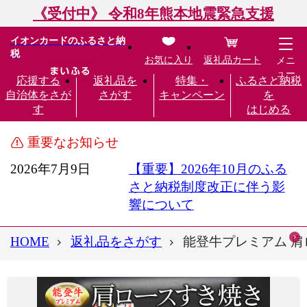
《受付中》 令和8年熊本地震緊急支援
イオンカードのふるさと納
税
お気に入り
返礼品カート
メニ
ュー
応援する
返礼品を
特集・
ふるさと納税
自治体をさが
さがす
キャンペーン
を
す
はじめる
重要なお知らせ
2026年7月9日
【重要】2026年10月のふる
さと納税制度改正に伴う影
響について
HOME
返礼品をさがす
能登牛プレミアム 肩