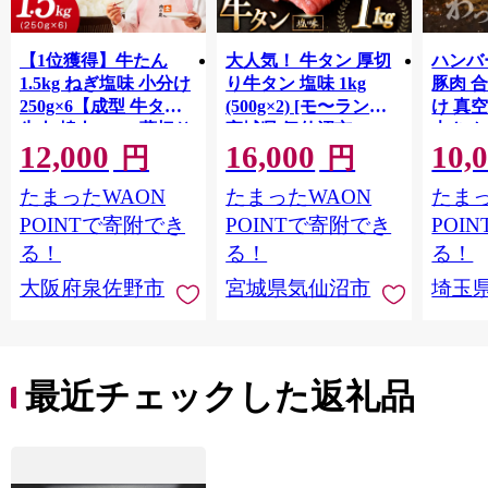
【1位獲得】牛たん
大人気！ 牛タン 厚切
ハンバー
1.5kg ねぎ塩味 小分け
り牛タン 塩味 1kg
豚肉 
250g×6【成型 牛タン
(500g×2) [モ〜ランド
け 真
牛肉 焼肉 BBQ 薄切り
宮城県 気仙沼市
大きめ
12,000
16,000
10,
ぎゅうたん スライス
20564660] 肉 牛肉 精肉
保存料
円
円
訳あり サイズ不揃
牛たん 牛タン塩 牛た
淡路島
たまったWAON
たまったWAON
たまっ
い】 G4721
ん塩 冷凍 焼肉 BBQ ア
ポーク 
ウトドア バーベキュ
き肉 
POINTで寄附でき
POINTで寄附でき
POI
ー 厚切り タン
ず 惣
る！
る！
る！
まみ 
大阪府泉佐野市
宮城県気仙沼市
埼玉
んのお
お中元
贈答
最近チェックした返礼品