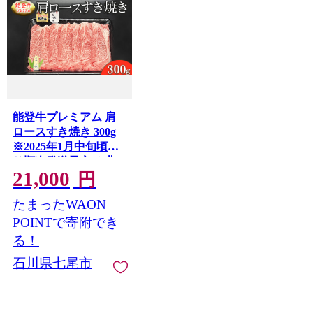
能登牛プレミアム 肩
ロースすき焼き 300g
※2025年1月中旬頃よ
り順次発送予定 ※北
21,000
海道・沖縄・離島への
円
配送不可
たまったWAON
POINTで寄附でき
る！
石川県七尾市