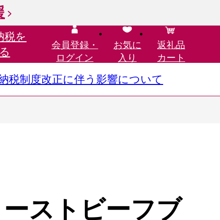
援
納税を
会員登録・
お気に
返礼品
る
ログイン
入り
カート
さと納税制度改正に伴う影響について
ローストビーフブ