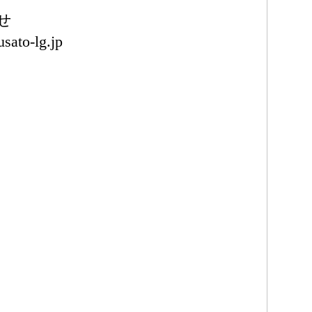
せ
usato-lg.jp