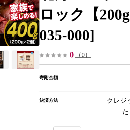
ロック【200g×
035-000]
0
（0）
寄附金額
クレジッ
決済方法
た