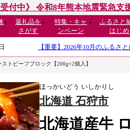
受付中》 令和8年熊本地震緊急支
体
返礼品を
特集・
キャ
ふるさと
さがす
ンペーン
はじめ
9日
【重要】2026年10月のふる
ーストビーフブロック【200g×2個入】
ほっかいどう いしかりし
北海道 石狩市
北海道産牛 