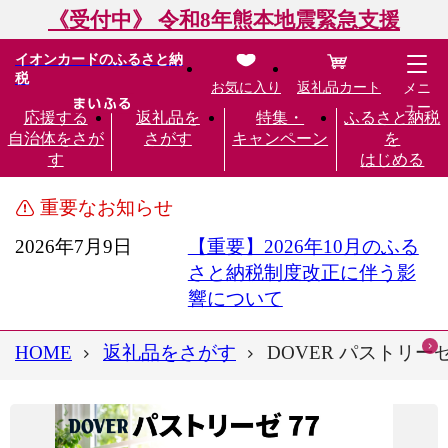
《受付中》 令和8年熊本地震緊急支援
イオンカードのふるさと納
税
お気に入り
返礼品カート
メニ
ュー
応援する
返礼品を
特集・
ふるさと納税
自治体をさが
さがす
キャンペーン
を
す
はじめる
重要なお知らせ
2026年7月9日
【重要】2026年10月のふる
さと納税制度改正に伴う影
響について
HOME
返礼品をさがす
DOVER パストリーゼ