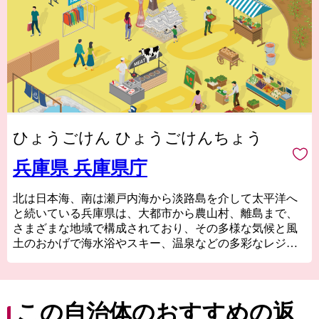
ひょうごけん ひょうごけんちょう
兵庫県 兵庫県庁
北は日本海、南は瀬戸内海から淡路島を介して太平洋へ
と続いている兵庫県は、大都市から農山村、離島まで、
さまざまな地域で構成されており、その多様な気候と風
土のおかげで海水浴やスキー、温泉などの多彩なレジャ
ーが楽しめることから「日本の縮図」といわれていま
す。
歴史や風土、産業などが異なる摂津、播磨、但馬、丹
波、淡路という個性豊かな5つの地域から成る兵庫県。皆
この自治体のおすすめの返
様からの応援をお待ちしております。