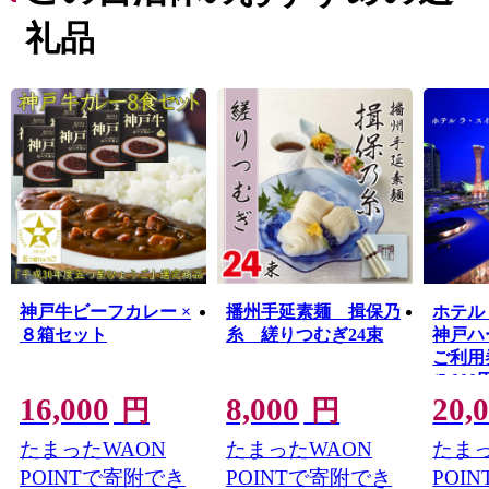
礼品
神戸牛ビーフカレー ×
播州手延素麺 揖保乃
ホテル
８箱セット
糸 縒りつむぎ24束
神戸ハ
ご利用券
(5,00
16,000
8,000
20,
円
円
たまったWAON
たまったWAON
たまっ
POINTで寄附でき
POINTで寄附でき
POI