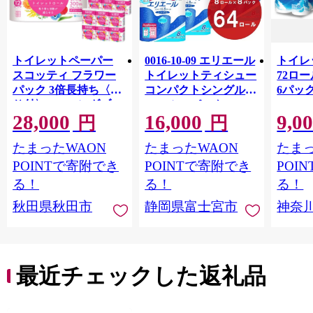
トイレットペーパー
0016-10-09 エリエール
トイレ
スコッティ フラワー
トイレットティシュー
72ロール
パック 3倍長持ち〈香
コンパクトシングル 8
6パック
り付〉4ロール(ダブ
ロール×8パック 64ロ
100m
28,000
16,000
9,0
ル)×12パック 日用品
ール 1.5倍巻 82.5m
FSC
円
円
最短翌日発送 [スコッ
トイレットペーパー
長巻タ
たまったWAON
たまったWAON
たまっ
ティ フラワーパック
シングル パルプ100％
100％
トイレットペーパー
香りつき 日用品 消耗
防災 
POINTで寄附でき
POINTで寄附でき
POI
日本製紙クレシア] 秋
品 備蓄
ペーパ
る！
る！
る！
田県秋田市
川県 
秋田県秋田市
静岡県富士宮市
神奈
トペー
活雑貨
れっと
ち 長
便利 
最近チェックした返礼品
コ ト
ー 人