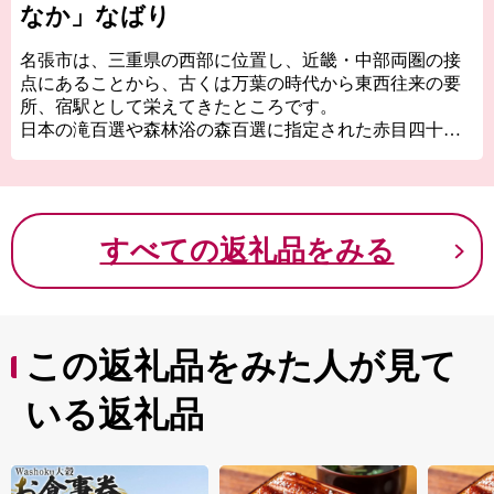
なか」なばり
名張市は、三重県の西部に位置し、近畿・中部両圏の接
点にあることから、古くは万葉の時代から東西往来の要
所、宿駅として栄えてきたところです。
日本の滝百選や森林浴の森百選に指定された赤目四十八
滝や香落渓など自然豊かな景勝地にも恵まれています。
名張市のふるさと納税の返礼品にはブランド牛として好
評の伊賀牛、お米の伊賀産コシヒカリや地酒、ワンちゃ
んネコちゃんのペット用品も充実しております。頑張る
すべての返礼品をみる
「ふるさと名張」への応援、よろしくお願いいたしま
す。
この返礼品をみた人が見て
いる返礼品