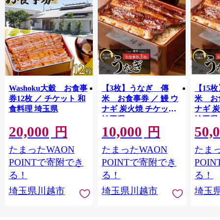
Washoku大穀 お食事
【3枚】うなぎ 傳
【15
券12枚 ／ チケット 和
米 お食事券 ／ 鰻 ウ
米 お
食料理 埼玉県
ナギ 炭火焼 チケット
ナギ 
埼玉県
埼玉県
20,000
10,000
50,
円
円
たまったWAON
たまったWAON
たまっ
POINTで寄附でき
POINTで寄附でき
POI
る！
る！
る！
埼玉県川越市
埼玉県川越市
埼玉