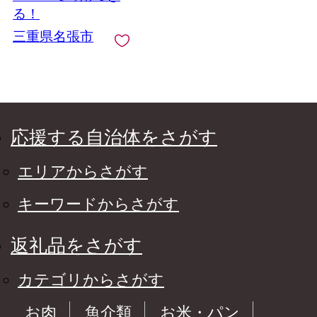
張 近畿 特別な食事 ペ
る！
ア 牛タン カルビ ロー
三重県名張市
ス ハラミ 霜降り
応援する自治体をさがす
エリアからさがす
キーワードからさがす
返礼品をさがす
カテゴリからさがす
お肉
魚介類
お米・パン