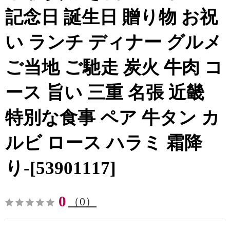
記念日 誕生日 贈り物 お祝
い ランチ ディナー グルメ
ご当地 ご馳走 炭火 牛肉 コ
ース 旨い 三重 名張 近畿
特別な食事 ペア 牛タン カ
ルビ ロース ハラミ 霜降
り-[53901117]
0
（0）