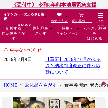
《受付中》 令和8年熊本地震緊急支援
イオンカードのふるさと納
税
お気に入り
返礼品カート
メニ
ュー
応援する
返礼品を
特集・
ふるさと納税
自治体をさが
さがす
キャンペーン
を
す
はじめる
重要なお知らせ
2026年7月9日
【重要】2026年10月のふる
さと納税制度改正に伴う影
響について
HOME
返礼品をさがす
食事券 焼肉 炭火焼肉