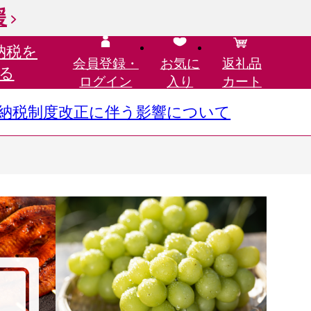
援
納税を
会員登録・
お気に
返礼品
る
ログイン
入り
カート
さと納税制度改正に伴う影響について