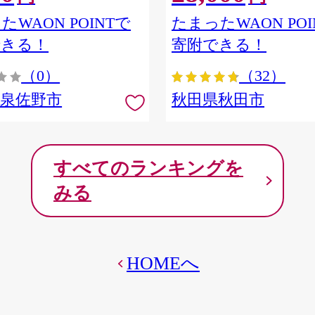
ア] 秋田県秋田市
たWAON POINTで
たまったWAON POI
できる！
寄附できる！
（0）
（32）
府泉佐野市
秋田県秋田市
すべてのランキングを
みる
HOMEへ