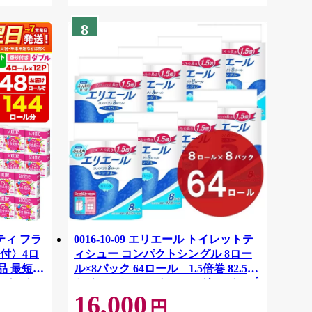
8
ティ フラ
0016-10-09 エリエール トイレットテ
付〉4ロ
ィシュー コンパクトシングル 8ロー
品 最短翌
ル×8パック 64ロール 1.5倍巻 82.5m
ーパック
トイレットペーパー シングル パルプ
16,000
紙クレシ
100％ 香りつき 日用品 消耗品 備蓄
円