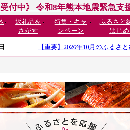
受付中》 令和8年熊本地震緊急支
体
返礼品を
特集・
キャ
ふるさと
さがす
ンペーン
はじめ
9日
【重要】2026年10月のふる