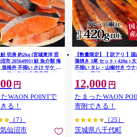
鮭 切身 約2kg [宮城東洋 宮
【数量限定】【 訳アリ 】
市 20564991] 鮭 魚介類 海
蒲焼き 3尾 セット ( 420g ) 
 規格外 不揃い さけ サケ 鮭
不揃い タレ・山椒付き ウナギ
ケ 切り身 冷凍 家庭用 おか
ぞろい 不揃い うな重 ひつま
500
12,000
支援 サーモン 銀鮭切り身 魚
気 茨城 八千代町 ふるさと納
円
円
[SF951ya]
たWAON POINTで
たまったWAON POI
できる！
寄附できる！
（7）
（25）
県気仙沼市
茨城県八千代町