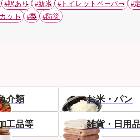
#訳あり
#新米
#トイレットペーパー
#
スカット
#梨
#防災
魚介類
お米・パン
加工品等
雑貨・日用