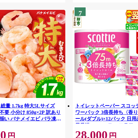
7
総量 1.7kg 特大5Lサイズ
トイレットペーパー スコッ
要 小分け 850g×2P 訳あり
ワーパック 3倍長持ち〈香り
揃い バナメイエビ バラ凍
ール(ダブル)×12パック 日用
42
日発送 [スコッティ フラワ
00
28,000
トイレットペーパー 日本製
円
円