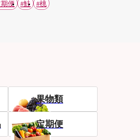
定期便
#鮭
#桃
果物類
品
定期便