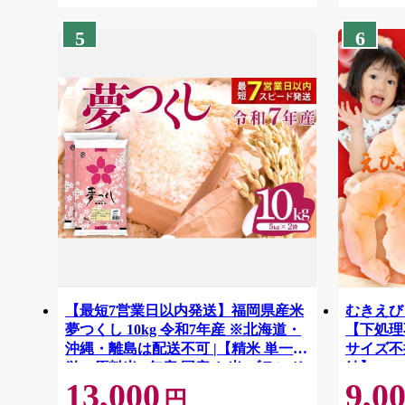
5
6
【最短7営業日以内発送】福岡県産米
むきえび 
夢つくし 10kg 令和7年産 ※北海道・
【下処理不
沖縄・離島は配送不可 |【精米 単一米
サイズ不
単一原料米 7年産 国産 お米 ブランド
結】 G41
13,000
9,0
米 5kg × 2 ゆめつくし】CY009_01
円