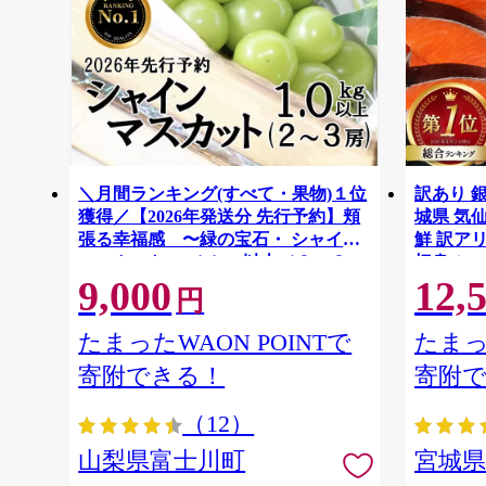
＼月間ランキング(すべて・果物)１位
訳あり 銀
獲得／【2026年発送分 先行予約】頬
城県 気仙沼
張る幸福感 〜緑の宝石・ シャイン
鮮 訳アリ
マスカット 〜 １ｋｇ以上（２〜３
切身 シャ
9,000
12,
房） フルーツ 山梨県産 果物 くだも
ず 弁当 
円
の シャイン マスカット ぶどう ブド
わけあり
ウ 葡萄 大粒 種なし 先行予約 富士川
たまったWAON POINTで
たまっ
町 10000円 一万円 9000円 九千円
寄附できる！
寄附
（12）
山梨県富士川町
宮城