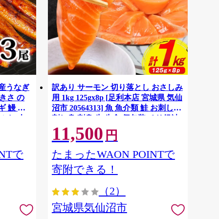
国産うなぎ
訳あり サーモン 切り落とし おさしみ
大きさ の
用 1kg 125gx8p [足利本店 宮城県 気仙
 鰻 ふ
沼市 20564313] 魚 魚介類 鮭 お刺し身
ぶし 人
刺し身 刺身 生 生食 個包装 チリ銀鮭
11,500
税 冷凍
銀鮭 海鮮 海鮮丼 魚介
円
NTで
たまったWAON POINTで
寄附できる！
（2）
宮城県気仙沼市