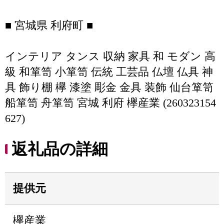
■ 宮城県 利府町 ■
インテリア タンス 収納 家具 和 モダン 高
級 和箪笥 小箪笥 伝統 工芸品 仏壇 仏具 神
具 飾り棚 欅 漆塗 彫金 金具 装飾 仙台箪笥
船箪笥 舟箪笥 宮城 利府 欅産業 (260323154
627)
返礼品の詳細
提供元
欅産業