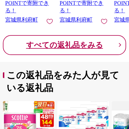
スイーツ P＆Cファク
お試し] 宮城県利府町
moll
POINTで寄附でき
POINTで寄附でき
POI
トリー キャラメル ク
ァクト
る！
る！
る！
リームチーズ ふわと
ル ク
ろ] 宮城県利府町
宮城県利府町
宮城県利府町
宮城
わとろ
すべての返礼品をみる
この返礼品をみた人が見て
いる返礼品