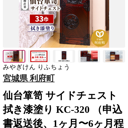
みやぎけん りふちょう
宮城県 利府町
仙台箪笥 サイドチェスト
拭き漆塗り KC-320 （申込
書返送後、1ヶ月〜6ヶ月程