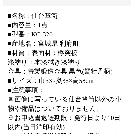
■名称：仙台箪笥
■内容量：1点
■型番：KC-320
■産地名：宮城県 利府町
■材質：表面材：欅突板
漆塗り：本漆拭き漆塗り
金具：特製鍛造金具 黒色(蟹牡丹柄)
■サイズ：巾33×奥35×高58cm
■注意事項：
※画像に写っている仙台箪笥以外の小
物や備品はついておりません。
※お申込書返送期限：発行日より10日
以内(当日消印有効)