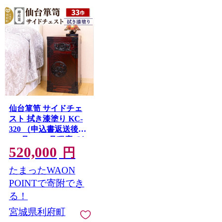
仙台箪笥 サイドチェ
スト 拭き漆塗り KC-
320 （申込書返送後、
1ヶ月〜6ヶ月程度でお
520,000
届け） 欅産業 職人 お
円
すすめ 船箪笥 [インテ
たまったWAON
リア タンス 収納 家具
和 モダン 高級 和箪笥
POINTで寄附でき
小箪笥 伝統 工芸品 仏
る！
壇 仏具 神具 飾り棚 欅
宮城県利府町
漆塗 彫金 金具 装飾 仙