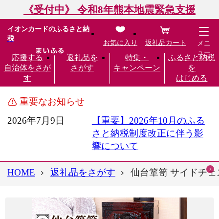
《受付中》 令和8年熊本地震緊急支援
イオンカードのふるさと納
税
お気に入り
返礼品カート
メニ
ュー
応援する
返礼品を
特集・
ふるさと納税
自治体をさが
さがす
キャンペーン
を
す
はじめる
重要なお知らせ
2026年7月9日
【重要】2026年10月のふる
さと納税制度改正に伴う影
響について
HOME
返礼品をさがす
仙台箪笥 サイドチェス