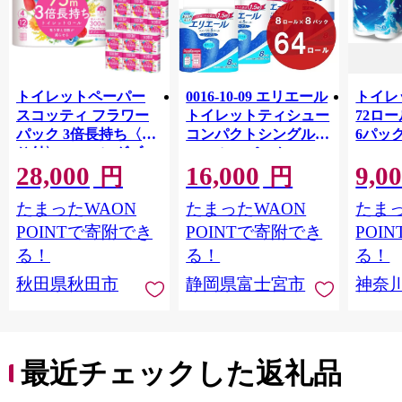
トイレットペーパー
0016-10-09 エリエール
トイレ
スコッティ フラワー
トイレットティシュー
72ロール
パック 3倍長持ち〈香
コンパクトシングル 8
6パック
り付〉4ロール(ダブ
ロール×8パック 64ロ
100m
28,000
16,000
9,0
ル)×12パック 日用品
ール 1.5倍巻 82.5m
FSC
円
円
最短翌日発送 [スコッ
トイレットペーパー
長巻タ
たまったWAON
たまったWAON
たまっ
ティ フラワーパック
シングル パルプ100％
100％
トイレットペーパー
香りつき 日用品 消耗
防災 
POINTで寄附でき
POINTで寄附でき
POI
日本製紙クレシア] 秋
品 備蓄
ペーパ
る！
る！
る！
田県秋田市
川県 
秋田県秋田市
静岡県富士宮市
神奈
トペー
活雑貨
れっと
ち 長
便利 
最近チェックした返礼品
コ ト
ー 人