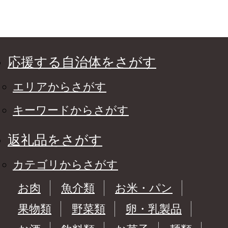
台箪笥 船箪笥 舟箪笥
宮城 利府 欅産業] 宮城
県利府町
応援する自治体をさがす
エリアからさがす
キーワードからさがす
返礼品をさがす
カテゴリからさがす
お肉
魚介類
お米・パン
果物類
野菜類
卵・乳製品