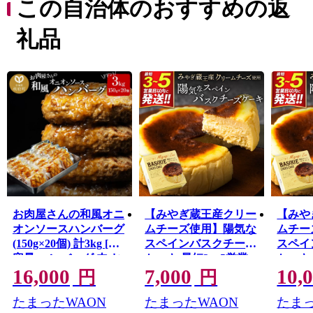
この自治体のおすすめの返
場）などがあり、自然・文化・産業が調和した町です。
礼品
お肉屋さんの和風オニ
【みやぎ蔵王産クリー
【みや
オンソースハンバーグ
ムチーズ使用】陽気な
ムチー
(150g×20個) 計3kg [大
スペインバスクチーズ
スペイ
容量 ハンバーグ 肉 お
ケーキ 最短3〜5営業
ケーキ
16,000
7,000
10,
かず 惣菜 個包装 簡単
日以内発送 [パティシ
3〜5
円
円
湯せん 洋食 湯煎 個別
エ ムー モル モル
[パテ
たまったWAON
たまったWAON
たまっ
patissier mou mol molle
包装 小分 お弁当 便利
モル pat