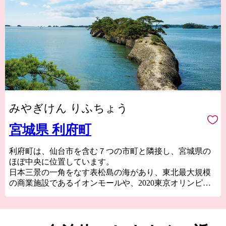
みやぎけん りふちょう
宮城県 利府町
利府町は、仙台市を含む７つの市町と隣接し、宮城県の
ほぼ中央に位置しています。
日本三景の一角をなす表松島の海があり、東北最大規模
の商業施設であるイオンモールや、2020東京オリンピッ
クサッカー競技の会場となった宮城スタジアム(グランデ
ィ・21)、敷地面積が日本一のJR東日本新幹線総合車両セ
ンター、東北楽天ゴールデンイーグルス2軍のホームスタ
ジアムとなる楽天イーグルス利府球場（中央公園野球