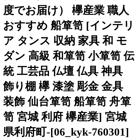
度でお届け） 欅産業 職人
おすすめ 船箪笥 [インテリ
ア タンス 収納 家具 和 モ
ダン 高級 和箪笥 小箪笥 伝
統 工芸品 仏壇 仏具 神具
飾り棚 欅 漆塗 彫金 金具
装飾 仙台箪笥 船箪笥 舟箪
笥 宮城 利府 欅産業] 宮城
県利府町-[06_kyk-760301]