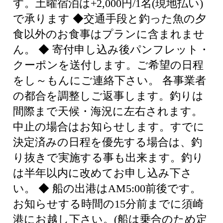
す。土曜宿泊は+2,000円/1名(現地払い)
で承ります ◆交通手段と釣った魚の夕
食以外のお食事はプランに含まれませ
ん。 ◆ 寄付申し込み後パンフレット・
クーポンを送付します。ご希望の日程
をし～もんにご連絡下さい。 各事業者
の都合を調整しご返事します。釣りは
間際まで天候・海況に左右されます。
中止の場合はお知らせします。すでに
決定済みの日程を優先する場合は、釣
り抜きで実施する事も出来ます。釣り
は半年以内に改めてお申し込み下さ
い。 ◆ 船の出港はAM5:00前後です。
お知らせする時間の15分前までに須崎
港にお越し下さい。(船は乗合のため定