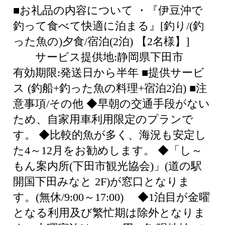
■お礼品の内容について ・『伊豆沖で
釣って食べて快適に泊まる』[釣り/(釣
った魚の)夕食/宿泊(2泊) 【2名様】]
サービス提供地:静岡県下田市
有効期限:発送日から半年 ■提供サービ
ス (釣船+釣った魚の料理+宿泊2泊) ■注
意事項/その他 ◆早朝の交通手段がない
ため、自家用車利用限定のプランで
す。 ◆比較的魚が多く、海況も安定し
た4～12月をお勧めします。 ◆「し～
もん案内所(下田市観光協会)」(道の駅
開国下田みなと 2F)が窓口となりま
す。(無休/9:00～17:00) ◆1泊目が金曜
となる利用及び繁忙期は除外となりま