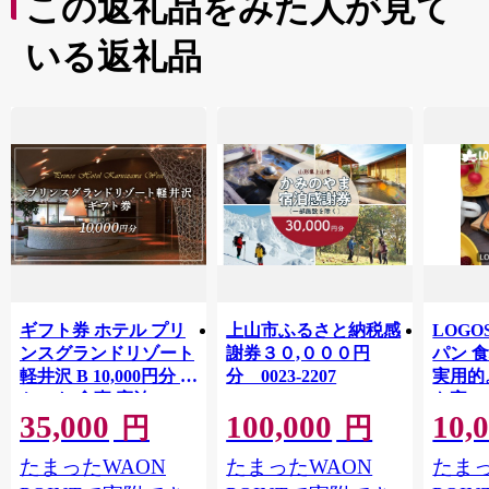
この返礼品をみた人が見て
いる返礼品
ギフト券 ホテル プリ
上山市ふるさと納税感
LOG
ンスグランドリゾート
謝券３０,０００円
パン 
軽井沢 B 10,000円分 チ
分 0023-2207
実用的
ケット 食事 宿泊
も家の
35,000
100,000
10,
81062
円
円
たまったWAON
たまったWAON
たまっ