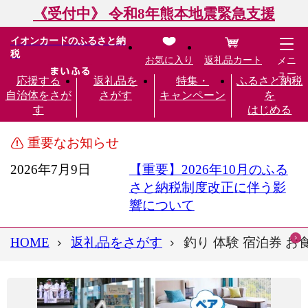
《受付中》 令和8年熊本地震緊急支援
イオンカードのふるさと納
税
お気に入り
返礼品カート
メニ
ュー
応援する
返礼品を
特集・
ふるさと納税
自治体をさが
さがす
キャンペーン
を
す
はじめる
重要なお知らせ
2026年7月9日
【重要】2026年10月のふる
さと納税制度改正に伴う影
響について
HOME
返礼品をさがす
釣り 体験 宿泊券 お