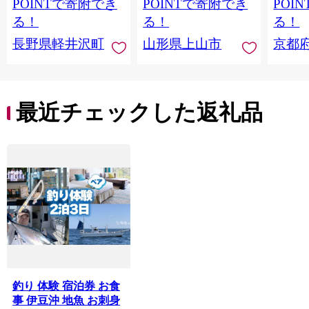
POINTで寄附でき
POINTで寄附でき
POI
る！
る！
る！
長野県軽井沢町
山形県上山市
京都
最近チェックした返礼品
釣り 体験 宿泊券 お食
事 伊豆沖 地魚 お刺身