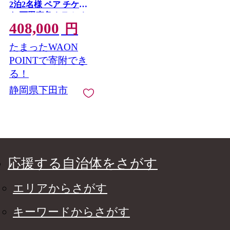
2泊2名様 ペア チケッ
ト 下田東急ホテル ホ
408,000
テル 観光 旅行 トラベ
円
ル 伊豆旅行 ご飯 海の
たまったWAON
幸 鮮魚 海鮮 新鮮 満喫
漁港 下田 須崎 静岡県
POINTで寄附でき
下田市 伊豆 し～もん
る！
静岡県下田市
応援する自治体をさがす
エリアからさがす
キーワードからさがす