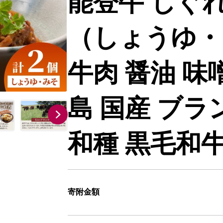
能登牛 しぐれ
（しょうゆ・み
牛肉 醤油 味
島 国産 ブラ
和種 黒毛和
寄附金額