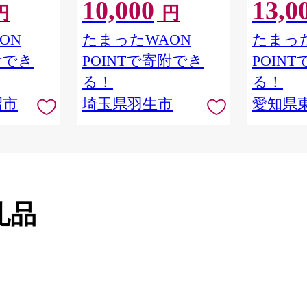
10,000
13,0
ん塩 冷凍 焼
島 玉ねぎ ビーフ ポーク 牛
1.5kg 便
円
円
ドア バーベキ
豚 肉 合いびき肉 挽肉 お弁当
村牛 愛知
おかず 惣菜 晩ごはん おつま
ON
たまったWAON
たまった
み お取り寄せ ごはんのお供
附でき
POINTで寄附でき
POIN
贅沢 ギフト お中元 お歳暮 贈
り物 贈答
る！
る！
沼市
埼玉県羽生市
愛知県
礼品