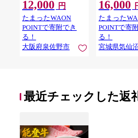
12,000
16,000
り サイズ不揃い】 G4721
ん 牛タン塩 牛た
円
肉 BBQ アウト
ュー 厚切り タン
たまったWAON
たまったWA
POINTで寄附でき
POINTで寄
る！
る！
大阪府泉佐野市
宮城県気仙
最近チェックした返