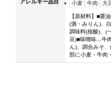
アレルギー品目
小麦
牛肉
大
【原材料】■醤油
(酒・みりん)
調味料(核酸)、
豆)■味噌味…牛
ん)、調合みそ、
部に小麦・牛肉・