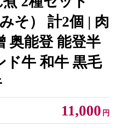
煮 2種セット
そ） 計2個 | 肉
噌 奥能登 能登半
ンド牛 和牛 黒毛
牛
11,000
円