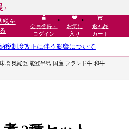
援
納税を
会員登録・
お気に
返礼品
る
ログイン
入り
カート
さと納税制度改正に伴う影響について
 味噌 奥能登 能登半島 国産 ブランド牛 和牛