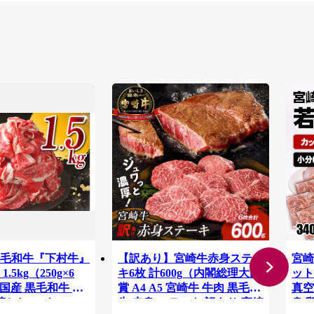
毛和牛『下村牛』
【訳あり】宮崎牛赤身ステー
宮崎
.5kg（250g×6
キ6枚 計600g（内閣総理大臣
ット 
国産 黒毛和牛 牛
賞 A4 A5 宮崎牛 牛肉 黒毛和
真空
落とし 1.5キロ
牛 赤身 ステーキ 訳あり 宮崎
身 