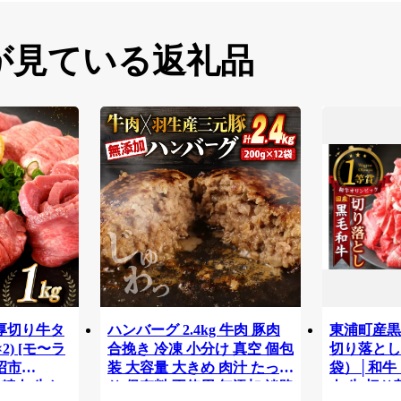
が見ている返礼品
 厚切り牛タ
ハンバーグ 2.4kg 牛肉 豚肉
東浦町産黒
×2) [モ〜ラ
合挽き 冷凍 小分け 真空 個包
切り落とし 1
沼市
装 大容量 大きめ 肉汁 たっぷ
袋）│和牛 
牛肉 精肉 牛た
り 保存料 不使用 無添加 淡路
肉 牛 切り