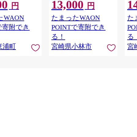
00
13,000
1
利 大容量 小分け 下
県）
円
円
県 東浦町
WAON
たまったWAON
た
Tで寄附でき
POINTで寄附でき
P
る！
る
東浦町
宮崎県小林市
宮