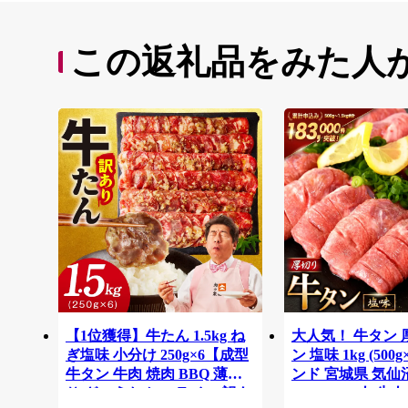
この返礼品をみた人
【1位獲得】牛たん 1.5kg ね
大人気！ 牛タン
ぎ塩味 小分け 250g×6【成型
ン 塩味 1kg (500g
牛タン 牛肉 焼肉 BBQ 薄切
ンド 宮城県 気仙
り ぎゅうたん スライス 訳あ
20564660] 肉 