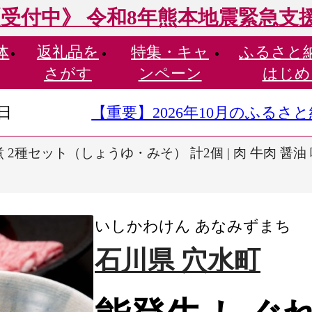
受付中》 令和8年熊本地震緊急支
体
返礼品を
特集・
キャ
ふるさと
さがす
ンペーン
はじめ
9日
【重要】2026年10月のふる
 2種セット（しょうゆ・みそ） 計2個 | 肉 牛肉 醤油
いしかわけん あなみずまち
石川県 穴水町