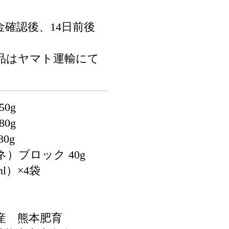
確認後、14日前後
品はヤマト運輸にて
0g
0g
0g
）ブロック 40g
l）×4袋
産 熊本肥育