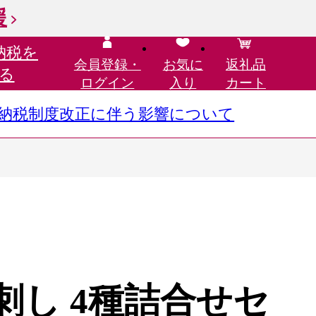
援
納税を
会員登録・
お気に
返礼品
る
ログイン
入り
カート
さと納税制度改正に伴う影響について
_馬刺し 4種詰合せセ