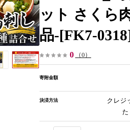
ット さくら肉
品-[FK7-0318
0
（0）
寄附金額
クレジッ
決済方法
た