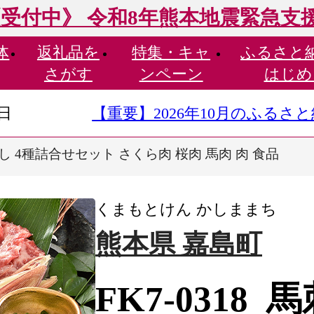
受付中》 令和8年熊本地震緊急支
体
返礼品を
特集・
キャ
ふるさと
さがす
ンペーン
はじめ
9日
【重要】2026年10月のふる
馬刺し 4種詰合せセット さくら肉 桜肉 馬肉 肉 食品
くまもとけん かしままち
熊本県 嘉島町
FK7-0318