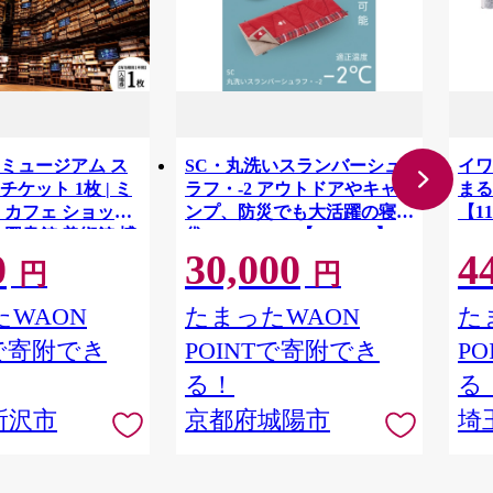
ミュージアム ス
SC・丸洗いスランバーシュ
イワ
ケット 1枚 | ミ
ラフ・-2 アウトドアやキャ
まる
 カフェ ショップ
ンプ、防災でも大活躍の寝
【11
 図書館 美術館 博
袋! 72602035【1663767】
0
30,000
4
ト 文化複合施設 文
円
円
ADOKAWA 角川作
棚劇場 漫画 マンガ
WAON
たまったWAON
た
ケット 埼玉県 所沢
Tで寄附でき
POINTで寄附でき
P
る！
る
所沢市
京都府城陽市
埼