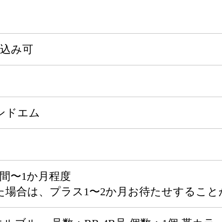
申込み可
ンドエム
間〜1か月程度
た場合は、プラス1〜2か月お待たせすること