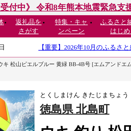
受付中》 令和8年熊本地震緊急支
体
返礼品を
特集・
キャ
ふるさと
さがす
ンペーン
はじめ
9日
【重要】2026年10月のふる
キ 松山ピエルブルー 黄緑 BB-4B号 [エムアンドエム 徳
とくしまけん きたじまちょう
徳島県 北島町