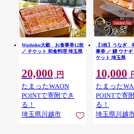
Washoku大穀 お食事券12枚
【3枚】うなぎ 
／ チケット 和食料理 埼玉県
事券 ／ 鰻 ウナギ
ケット 埼玉県
20,000
10,000
円
たまったWAON
たまったWA
POINTで寄附でき
POINTで寄
る！
る！
埼玉県川越市
埼玉県川越