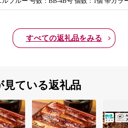
ルブルー 号数：BB-4B号 個数：1個 帯カラ
すべての返礼品をみる
が見ている返礼品