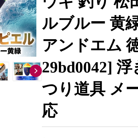
ウキ 釣り 松
ルブルー 黄緑 
アンドエム 
29bd0042]
つり道具 メ
応