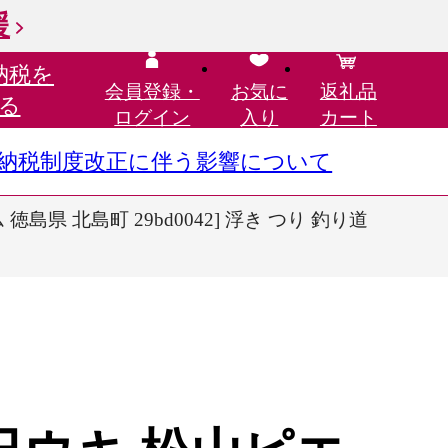
援
納税を
会員登録・
お気に
返礼品
る
ログイン
入り
カート
さと納税制度改正に伴う影響について
島県 北島町 29bd0042] 浮き つり 釣り道