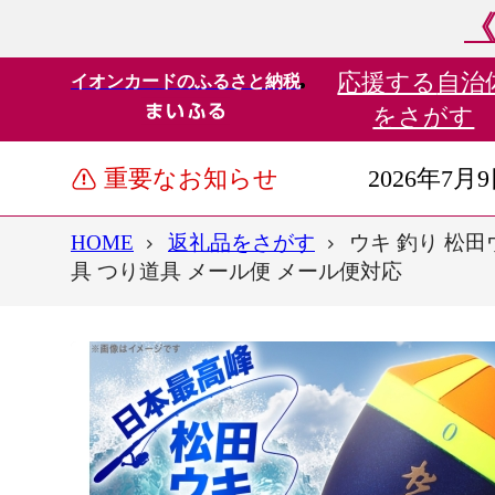
《
応援する
自治
イオンカードのふるさと納税
をさがす
重要なお知らせ
2026年7月
HOME
返礼品をさがす
ウキ 釣り 松田ウ
具 つり道具 メール便 メール便対応