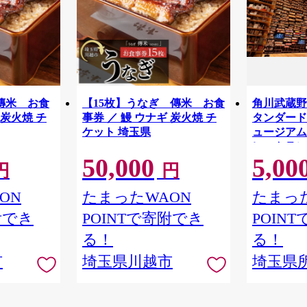
傳米 お食
【15枚】うなぎ 傳米 お食
角川武蔵野
 炭火焼 チ
事券 ／ 鰻 ウナギ 炭火焼 チ
タンダードチ
ケット 埼玉県
ュージアム
レストラン
50,000
5,00
物館 アー
円
円
学 角川 K
品 本棚 本
ON
たまったWAON
たまった
隈研吾 チ
附でき
POINTで寄附でき
POIN
市
る！
る！
市
埼玉県川越市
埼玉県