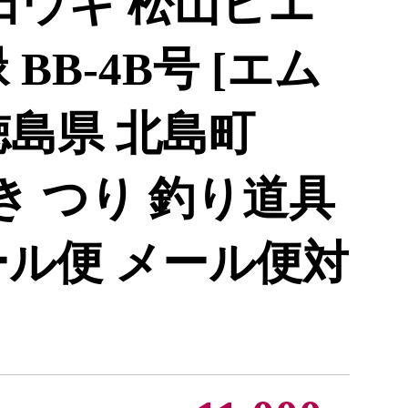
田ウキ 松山ピエ
BB-4B号 [エム
徳島県 北島町
 浮き つり 釣り道具
ール便 メール便対