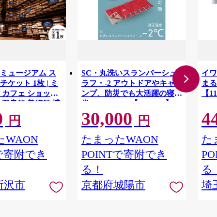
ミュージアム ス
SC・丸洗いスランバーシュ
イワ
ケット 1枚 | ミ
ラフ・-2 アウトドアやキャ
まる
 カフェ ショップ
ンプ、防災でも大活躍の寝
【11
 図書館 美術館 博
袋! 72602035【1663767】
0
30,000
4
ト 文化複合施設 文
円
円
ADOKAWA 角川作
棚劇場 漫画 マンガ
WAON
たまったWAON
た
ケット 埼玉県 所沢
Tで寄附でき
POINTで寄附でき
P
る！
る
所沢市
京都府城陽市
埼