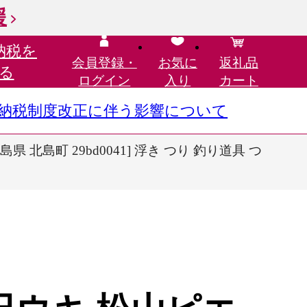
援
納税を
会員登録・
お気に
返礼品
る
ログイン
入り
カート
さと納税制度改正に伴う影響について
 北島町 29bd0041] 浮き つり 釣り道具 つ