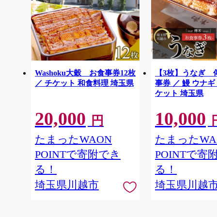
Washoku大穀 お食事券12枚
【3枚】うなぎ 
／ チケット 和食料理 埼玉県
事券 ／ 鰻 ウナギ
ケット 埼玉県
20,000
10,000
円
たまったWAON
たまったWA
POINTで寄附でき
POINTで寄
る！
る！
埼玉県川越市
埼玉県川越