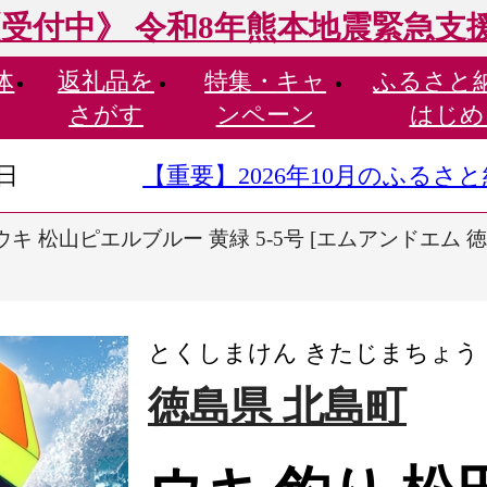
受付中》 令和8年熊本地震緊急支
体
返礼品を
特集・
キャ
ふるさと
さがす
ンペーン
はじめ
9日
【重要】2026年10月のふる
キ 松山ピエルブルー 黄緑 5-5号 [エムアンドエム 徳島県
とくしまけん きたじまちょう
徳島県 北島町