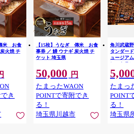
傳米 お食
【15枚】うなぎ 傳米 お食
角川武蔵野
 炭火焼 チ
事券 ／ 鰻 ウナギ 炭火焼 チ
タンダードチ
ケット 埼玉県
ュージアム
レストラン
50,000
5,00
物館 アー
円
円
学 角川 K
品 本棚 本
ON
たまったWAON
たまった
隈研吾 チ
附でき
POINTで寄附でき
POIN
市
る！
る！
市
埼玉県川越市
埼玉県