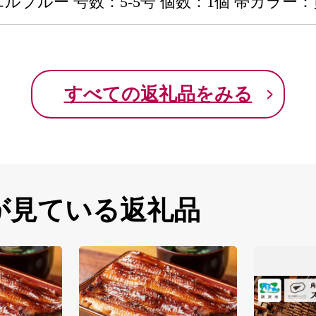
エルブルー 号数：5-5号 個数：1個 帯カラー
すべての返礼品をみる
が見ている返礼品