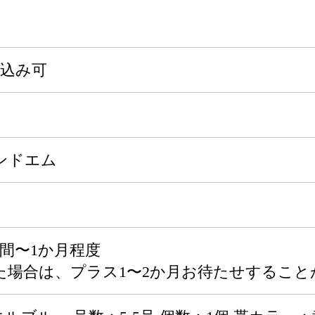
申込み可
ンドエム
間〜1か月程度
た場合は、プラス1〜2か月お待たせすること