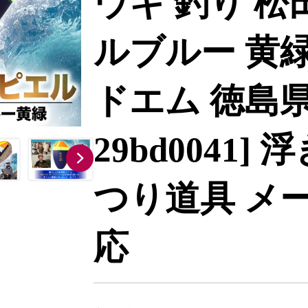
ウキ 釣り 松
ルブルー 黄緑 
ドエム 徳島県
29bd0041]
つり道具 メ
応