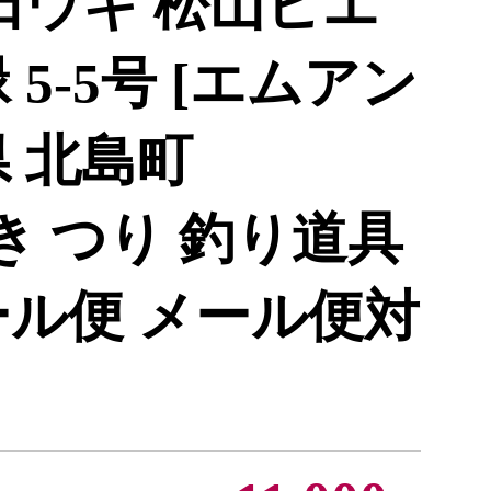
田ウキ 松山ピエ
5-5号 [エムアン
 北島町
 浮き つり 釣り道具
ール便 メール便対