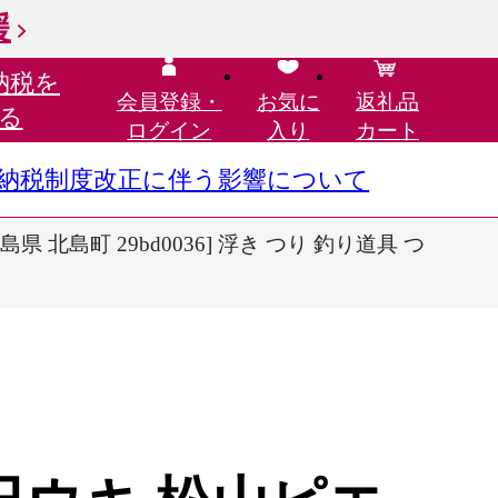
援
納税を
会員登録・
お気に
返礼品
る
ログイン
入り
カート
さと納税制度改正に伴う影響について
 北島町 29bd0036] 浮き つり 釣り道具 つ