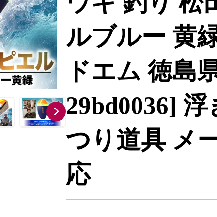
ウキ 釣り 松
ルブルー 黄緑 
ドエム 徳島県
29bd0036]
つり道具 メ
応