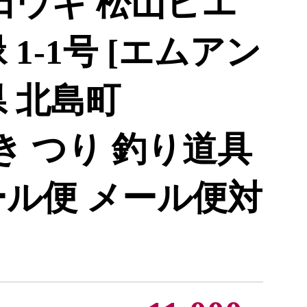
田ウキ 松山ピエ
1-1号 [エムアン
 北島町
 浮き つり 釣り道具
ール便 メール便対