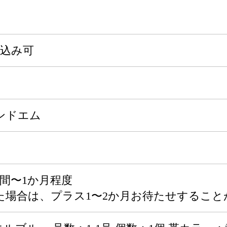
申込み可
ンドエム
間〜1か月程度
た場合は、プラス1〜2か月お待たせすること