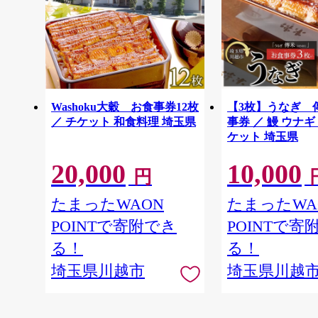
Washoku大穀 お食事券12枚
【3枚】うなぎ 
／ チケット 和食料理 埼玉県
事券 ／ 鰻 ウナギ
ケット 埼玉県
20,000
10,000
円
たまったWAON
たまったWA
POINTで寄附でき
POINTで寄
る！
る！
埼玉県川越市
埼玉県川越