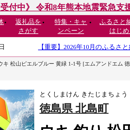
受付中》 令和8年熊本地震緊急支
体
返礼品を
特集・
キャ
ふるさと
さがす
ンペーン
はじめ
9日
【重要】2026年10月のふる
キ 松山ピエルブルー 黄緑 1-1号 [エムアンドエム 徳島県
とくしまけん きたじまちょう
徳島県 北島町