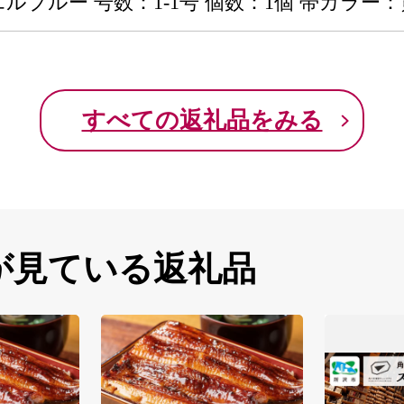
エルブルー 号数：1-1号 個数：1個 帯カラー
すべての返礼品をみる
が見ている返礼品