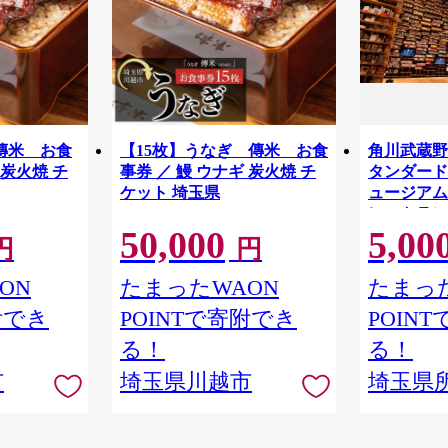
傳米 お食
【15枚】うなぎ 傳米 お食
角川武蔵野
 炭火焼 チ
事券 ／ 鰻 ウナギ 炭火焼 チ
タンダードチ
ケット 埼玉県
ュージアム
レストラン
50,000
5,00
物館 アー
円
円
学 角川 K
品 本棚 本
ON
たまったWAON
たまった
隈研吾 チ
附でき
POINTで寄附でき
POIN
市
る！
る！
市
埼玉県川越市
埼玉県