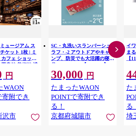
ミュージアム ス
SC・丸洗いスランバーシュ
イワ
ケット 1枚 | ミ
ラフ・-2 アウトドアやキャ
まる
 カフェ ショップ
ンプ、防災でも大活躍の寝
【11
 図書館 美術館 博
袋! 72602035【1663767】
0
30,000
4
ト 文化複合施設 文
円
円
ADOKAWA 角川作
棚劇場 漫画 マンガ
WAON
たまったWAON
た
ケット 埼玉県 所沢
Tで寄附でき
POINTで寄附でき
P
る！
る
所沢市
京都府城陽市
埼