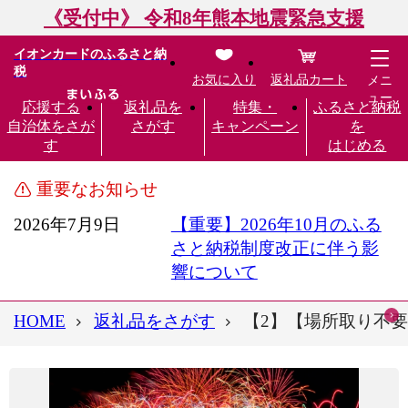
《受付中》 令和8年熊本地震緊急支援
イオンカードのふるさと納
税
お気に入り
返礼品カート
メニ
ュー
応援する
返礼品を
特集・
ふるさと納税
自治体をさが
さがす
キャンペーン
を
す
はじめる
重要なお知らせ
2026年7月9日
【重要】2026年10月のふる
さと納税制度改正に伴う影
響について
HOME
返礼品をさがす
【2】【場所取り不要】