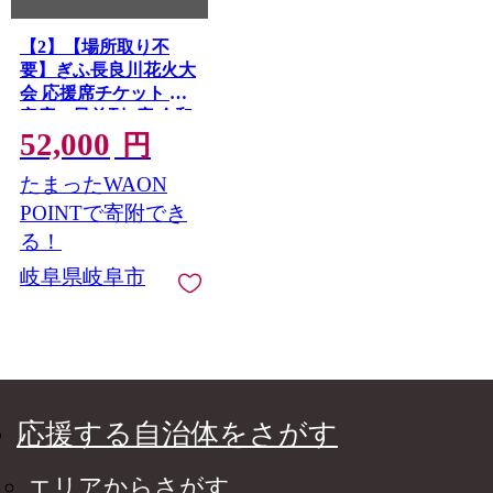
【2】【場所取り不
要】ぎふ長良川花火大
会 応援席チケット 指
定席・最前列S席 令和
52,000
8年8月8日（土）開催
円
岐阜 花火 岐阜市 / ぎ
たまったWAON
ふ長良川花火大会実行
委員会 [ANCQ032]
POINTで寄附でき
る！
岐阜県岐阜市
応援する自治体をさがす
エリアからさがす