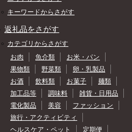
キーワードからさがす
返礼品をさがす
カテゴリからさがす
お肉
魚介類
お米・パン
果物類
野菜類
卵・乳製品
お酒
飲料類
お菓子
麺類
加工品等
調味料
雑貨・日用品
電化製品
美容
ファッション
旅行・アクティビティ
ヘルスケア・ペット
定期便