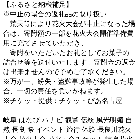
【ふるさと納税補足】
※中止の場合の返礼品の取り扱い
荒天等により花火大会が中止になった場
合は、寄附額の一部を花火大会開催準備費
用に充てさせていただき、
寄附をいただいたお礼としてお菓子の
詰合せ等を送付いたします。寄附金の返金
は出来ませんので予めご了承ください。
※万が一、紛失・盗難事故等が発生した場
合、一切の責任を負いかねます。
※チケット提供：チケットぴあ名古屋
岐阜 はなび ハナビ 観覧 伝統 風光明媚 自
然 長良 祭 イベント 旅行 体験 長良川花火