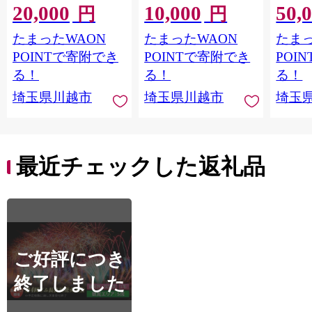
20,000
10,000
50,
円
円
たまったWAON
たまったWAON
たまっ
POINTで寄附でき
POINTで寄附でき
POI
る！
る！
る！
埼玉県川越市
埼玉県川越市
埼玉
最近チェックした返礼品
ご好評につき
終了しました