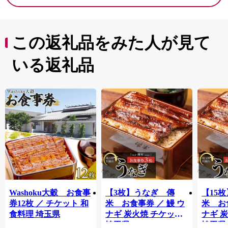
この返礼品をみた人が見て
いる返礼品
Washoku大穀 お食事
【3枚】うなぎ 傳
【15
券12枚 ／ チケット 和
米 お食事券 ／ 鰻 ウ
米 お
食料理 埼玉県
ナギ 炭火焼 チケット
ナギ 
埼玉県
埼玉県