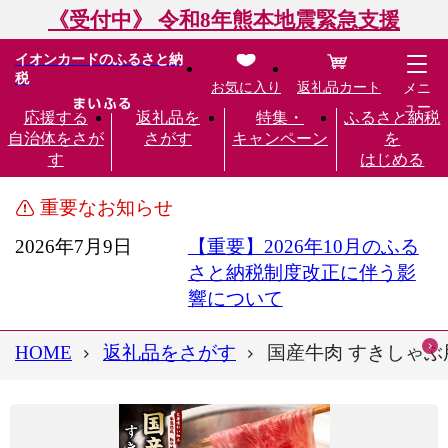
《受付中》 令和8年熊本地震緊急支援
イオンカードのふるさと納
税
お気に入り
返礼品カート
メニ
ュー
応援する
返礼品を
特集・
ふるさと納税
自治体をさが
さがす
キャンペーン
を
す
はじめる
重要なお知らせ
2026年7月9日
【重要】2026年10月のふる
さと納税制度改正に伴う影
響について
HOME
返礼品をさがす
国産牛肉 すきしゃぶ用 