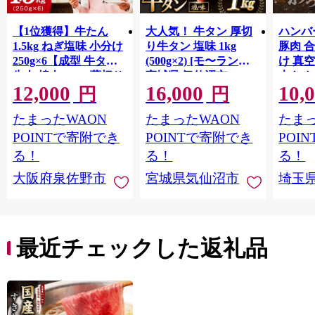
【1位獲得】牛たん
大人気！ 牛タン 厚切
ハンバー
1.5kg ねぎ塩味 小分け
り牛タン 塩味 1kg
豚肉 
250g×6【成型 牛タン
(500g×2) [モ〜ランド
け 真
牛肉 焼肉 BBQ 薄切り
宮城県 気仙沼市
大きめ
12,000
16,000
10,
ぎゅうたん スライス
20564660] 肉 牛肉 精肉
保存料
円
円
訳あり サイズ不揃
牛たん 牛タン塩 牛た
淡路島
たまったWAON
たまったWAON
たまっ
い】 G4721
ん塩 冷凍 焼肉 BBQ ア
ポーク 
ウトドア バーベキュ
き肉 
POINTで寄附でき
POINTで寄附でき
POI
ー 厚切り タン
ず 惣
る！
る！
る！
まみ 
大阪府泉佐野市
宮城県気仙沼市
埼玉
んのお
お中元
贈答
最近チェックした返礼品