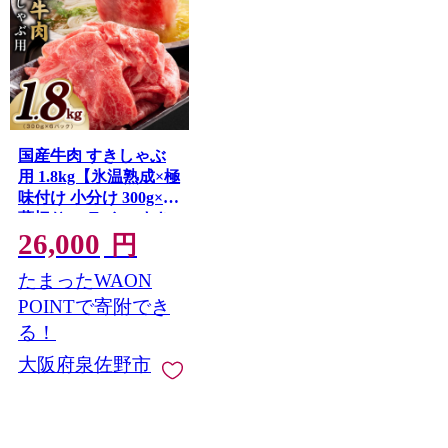
国産牛肉 すきしゃぶ
用 1.8kg【氷温熟成×極
味付け 小分け 300g×6P
薄切り スライス すき
26,000
焼き しゃぶしゃぶ 訳
円
あり サイズ不揃い】
たまったWAON
mrz0475
POINTで寄附でき
る！
大阪府泉佐野市