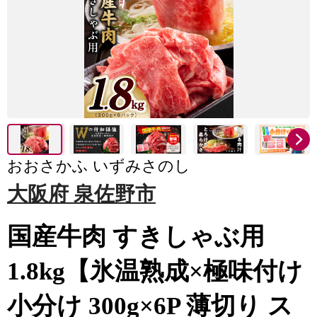
おおさかふ いずみさのし
大阪府 泉佐野市
国産牛肉 すきしゃぶ用
1.8kg【氷温熟成×極味付け
小分け 300g×6P 薄切り ス