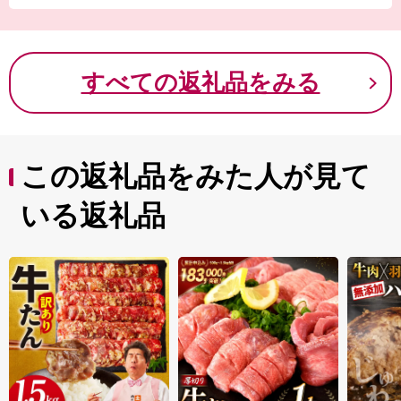
たが、関西国際空港の開港などに伴う人口の増加ととも
に、商業・サービス業が盛んになっています。
関空によるインパクトを最大限に活用し、世界と日本を
結ぶ玄関都市として、21世紀にふさわしい国際都市をめ
すべての返礼品をみる
ざしてまちづくりに取り組んでいます。
この返礼品をみた人が見て
いる返礼品