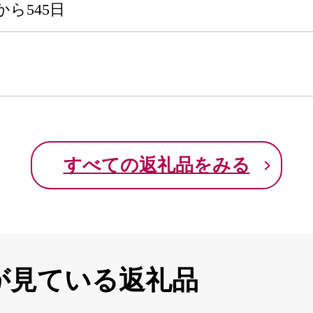
ら545日
すべての返礼品をみる
が見ている返礼品