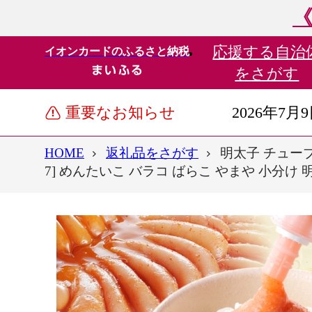
《
応援する
自治
イオンカードのふるさと納税
をさがす
重要なお知らせ
2026年7月
HOME
返礼品をさがす
明太子 チューブ
7] めんたいこ バラコ ばらこ やまや 小分け