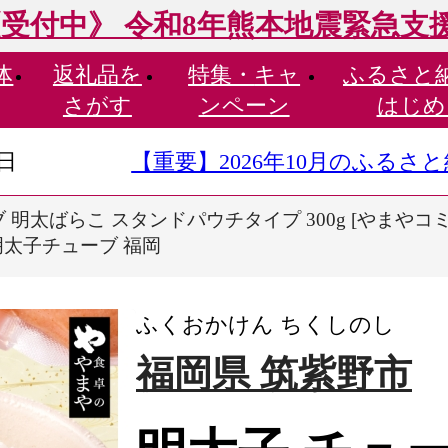
受付中》 令和8年熊本地震緊急支
体
返礼品を
特集・
キャ
ふるさと
さがす
ンペーン
はじめ
9日
【重要】2026年10月のふる
 明太ばらこ スタンドパウチタイプ 300g [やまやコミ
 明太子チューブ 福岡
ふくおかけん ちくしのし
福岡県 筑紫野市