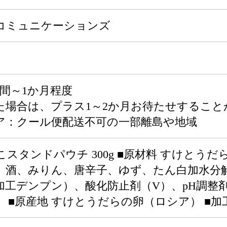
コミュニケーションズ
間～1か月程度
た場合は、プラス1～2か月お待たせすること
ア：クール便配送不可の一部離島や地域
スタンドパウチ 300g ■原材料 すけとう
、酒、みりん、唐辛子、ゆず、たん白加水分解
加工デンプン）、酸化防止剤（V）、pH調整
 ■原産地 すけとうだらの卵（ロシア） ■加