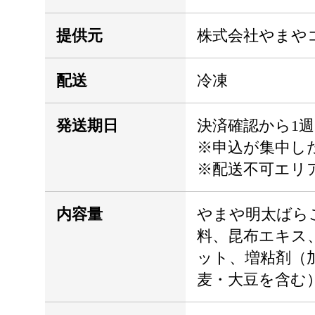
提供元
株式会社やまや
配送
冷凍
発送期日
決済確認から1週
※申込が集中し
※配送不可エリ
内容量
やまや明太ばらこ
料、昆布エキス
ット、増粘剤（
麦・大豆を含む）