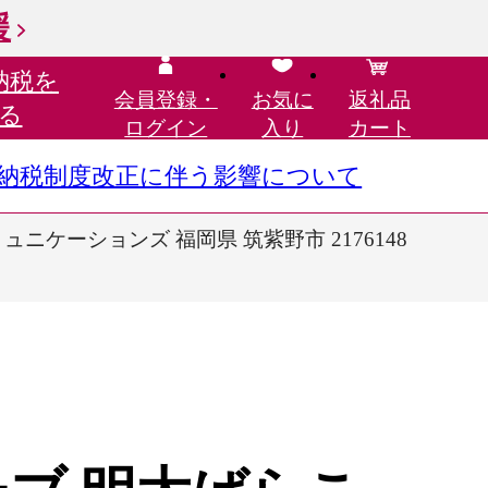
援
納税を
会員登録・
お気に
返礼品
る
ログイン
入り
カート
さと納税制度改正に伴う影響について
ュニケーションズ 福岡県 筑紫野市 2176148