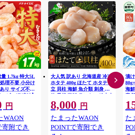
 1.7kg 特大5L
大人気 訳あり 北海道産 冷凍
漬け
処理不要 小分け
ホタテ 400g ほたて ホタテ 帆
80
P 訳あり サイズ不揃
立 貝柱 海鮮 魚介類 刺身 大
海鮮
イエビ バラ凍結】
粒 天然 海鮮 ランキング 大人
素 
0
8,000
1
気 人気 おすすめ 訳あり ）
まぐ
円
円
かん
ハマ
WAON
たまったWAON
た
モン
Tで寄附でき
POINTで寄附でき
P
鮮 
真空