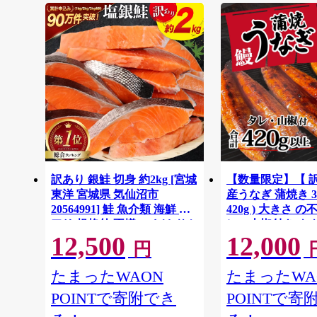
訳あり 銀鮭 切身 約2kg [宮城
【数量限定】【 
東洋 宮城県 気仙沼市
産うなぎ 蒲焼き 3
20564991] 鮭 魚介類 海鮮 訳
420g ) 大きさ の
アリ 規格外 不揃い さけ サケ
レ・山椒付き ウナ
12,500
12,000
鮭切身 シャケ 切り身 冷凍 家
ろい 不揃い うな
円
庭用 おかず 弁当 支援 サーモ
し 人気 茨城 八
ン 銀鮭切り身 魚 わけあり
と納税 冷凍 [SF951
たまったWAON
たまったWA
POINTで寄附でき
POINTで寄