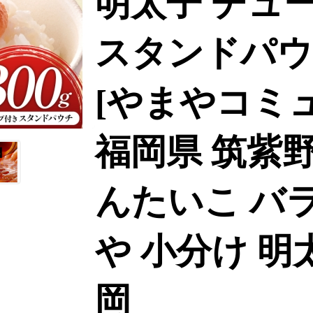
明太子 チュ
スタンドパウチ
[やまやコミ
福岡県 筑紫野市 
んたいこ バラ
や 小分け 明
岡