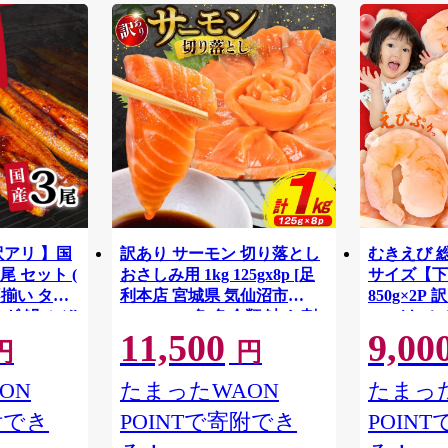
訳アリ 】国
訳あり サーモン 切り落とし
むきえび 総量
尾 セット (
おさしみ用 1kg 125gx8p [足
サイズ【下
不揃い タ
利本店 宮城県 気仙沼市
850g×2
ギ 鰻 ふぞ
20564313] 魚 魚介類 鮭 お刺
い バナメ
11,500
9,00
G4142
重 ひつまぶ
し身 刺し身 刺身 生 生食 個
円
円
千代町 ふるさ
包装 チリ銀鮭 銀鮭 海鮮 海鮮
ya]
丼 魚介
ON
たまったWAON
たまった
附でき
POINTで寄附でき
POIN