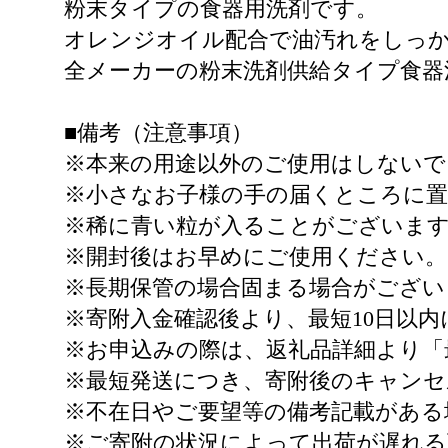
粉末タイプの食器用洗剤です。
オレンジオイル配合で油汚れをしっか
全メーカーの粉末洗剤供給タイプ食器
■備考（注意事項）
※本来の用途以外のご使用はしないで
※小さなお子様の手の届くところに
※稀に青い粒が入ることがございま
※開封後はお早めにご使用ください。
※長期保管の場合固まる場合がござい
※寄附入金確認後より、最短10日以
※お申込みの際は、返礼品詳細より「
※最短発送につき、寄附後のキャンセ
※不在日やご要望等の備考記載がある
※ご寄附の状況によって出荷が遅れ