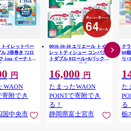
 トイレットペー
0016-10-10 エリエール トイ
クラ
ル 2倍巻き 72ロ
レットティシュー コンパク
60箱
 i:na イーナ 12
トダブル 8ロール×8パック
り×
ル・100ｍ） × 6
64ロール 1.5倍巻 45m トイ
00
16,000
1
用品 消耗品 新生活
レットペーパー ダブル パル
円
円
 愛媛県 四国中央市
プ100％ 香りつき 日用品 消
耗品 備蓄
WAON
たまったWAON
た
Tで寄附でき
POINTで寄附でき
P
る！
る
四国中央市
静岡県富士宮市
栃