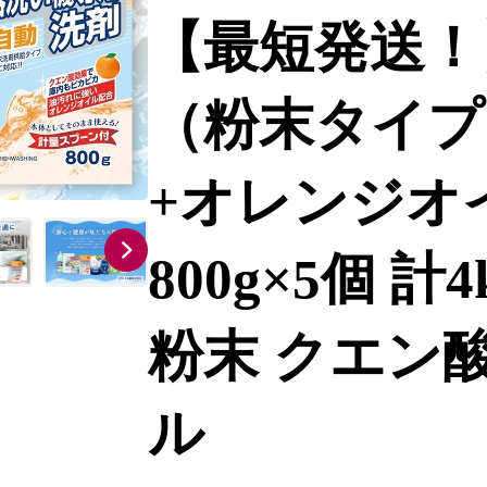
【最短発送！
（粉末タイプ
+オレンジオ
800g×5個 計
粉末 クエン
ル