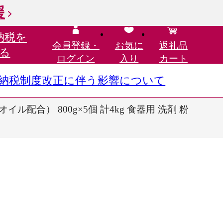
援
納税を
会員登録・
お気に
返礼品
る
ログイン
入り
カート
さと納税制度改正に伴う影響について
配合） 800g×5個 計4kg 食器用 洗剤 粉