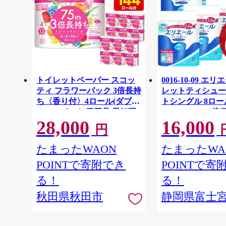
トイレットペーパー スコッ
0016-10-09 エ
ティ フラワーパック 3倍長持
レットティシュー
ち〈香り付〉4ロール(ダブ
トシングル 8ロー
ル)×12パック 日用品 最短翌
64ロール 1.5倍巻 
28,000
16,000
日発送 [スコッティ フラワー
イレットペーパー
円
パック トイレットペーパー
パルプ100％ 香
日本製紙クレシア] 秋田県秋
消耗品 備蓄
たまったWAON
たまったWA
田市
POINTで寄附でき
POINTで寄
る！
る！
秋田県秋田市
静岡県富士