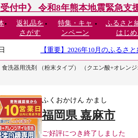
受付中》 令和8年熊本地震緊急支
体
返礼品を
特集・
キャ
ふるさと
さがす
ンペーン
はじめ
9日
【重要】2026年10月のふる
食洗器用洗剤 （粉末タイプ） （クエン酸+オレンジオイル
ふくおかけん かまし
福岡県 嘉麻市
ご好評につき終了しました