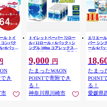
リエール トイ
トイレットペーパー 72ロー
エリエール
 コンパク
ル ( 12ロール × 6パック ) シ
パー シング
ル×8パック
ングル 100m コアレックス
ール 6パック
82.5m ト
FSCリサイクルロール長巻タ
Ｒ （シング
9,000
18,6
 シングル
イプ 再生紙 100％ 日用品 消
パック 日
円
円
りつき 日用品
耗品 防災 備蓄 トイレットペ
備蓄 防災
ーパー トイレ 神奈川県 川崎
ON
たまったWAON
たまった
市 トイレットペーパー 新生
附でき
POINTで寄附でき
POIN
活 生活雑貨 生活用品 といれ
っとぺーぱー 長持ち 長巻き
る！
る！
まとめ 非常 便利 サステナブ
宮市
神奈川県川崎市
愛媛県
ル エコ トイレットペーパー
人気 おすすめ