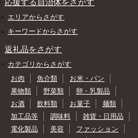
応援する自治体をさがす
エリアからさがす
キーワードからさがす
返礼品をさがす
カテゴリからさがす
お肉
魚介類
お米・パン
果物類
野菜類
卵・乳製品
お酒
飲料類
お菓子
麺類
加工品等
調味料
雑貨・日用品
電化製品
美容
ファッション