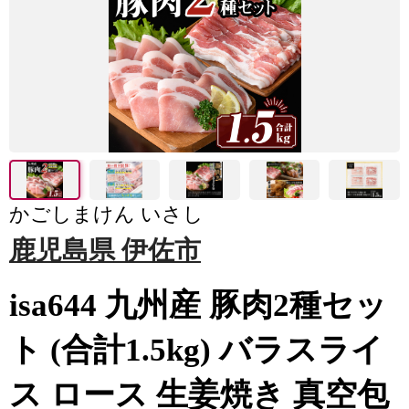
かごしまけん いさし
鹿児島県 伊佐市
isa644 九州産 豚肉2種セッ
ト (合計1.5kg) バラスライ
ス ロース 生姜焼き 真空包