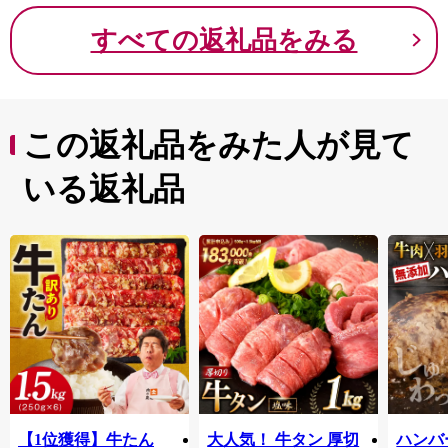
すべての返礼品をみる
この返礼品をみた人が見て
いる返礼品
【1位獲得】牛たん
大人気！ 牛タン 厚切
ハンバー