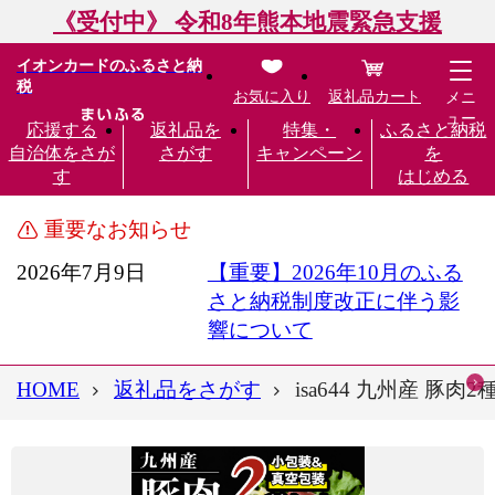
《受付中》 令和8年熊本地震緊急支援
イオンカードのふるさと納
税
お気に入り
返礼品カート
メニ
ュー
応援する
返礼品を
特集・
ふるさと納税
自治体をさが
さがす
キャンペーン
を
す
はじめる
重要なお知らせ
2026年7月9日
【重要】2026年10月のふる
さと納税制度改正に伴う影
響について
HOME
返礼品をさがす
isa644 九州産 