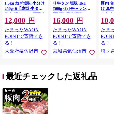
1.5kg ねぎ塩味 小分け
り牛タン 塩味 1kg
豚肉 
250g×6【成型 牛タン
(500g×2) [モ〜ランド
け 真
牛肉 焼肉 BBQ 薄切り
宮城県 気仙沼市
大きめ
12,000
16,000
10,
ぎゅうたん スライス
20564660] 肉 牛肉 精肉
保存料
円
円
訳あり サイズ不揃
牛たん 牛タン塩 牛た
淡路島
たまったWAON
たまったWAON
たまっ
い】 G4721
ん塩 冷凍 焼肉 BBQ ア
ポーク 
ウトドア バーベキュ
き肉 
POINTで寄附でき
POINTで寄附でき
POI
ー 厚切り タン
ず 惣
る！
る！
る！
まみ 
大阪府泉佐野市
宮城県気仙沼市
埼玉
んのお
お中元
贈答
最近チェックした返礼品