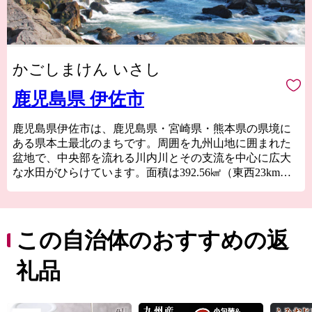
かごしまけん いさし
鹿児島県 伊佐市
鹿児島県伊佐市は、鹿児島県・宮崎県・熊本県の県境に
ある県本土最北のまちです。周囲を九州山地に囲まれた
盆地で、中央部を流れる川内川とその支流を中心に広大
な水田がひらけています。面積は392.56㎢（東西23km、
南北27km）で、県内の市平均値の約1.3倍の面積となりま
す。
盆地特有の内陸性気候で夏は暑く、冬はつららが下がる
厳しい寒さのため、鹿児島の北海道といわれるほどで
この自治体のおすすめの返
す。また、寒暖差の大きい気候によりお米の登熟度が高
く、県内屈指の米どころとして有名です。
礼品
金の埋蔵量日本一を誇る菱刈金山は、鉱石1tあたりの金の
平均含有量が33ｇという高品位で、国内の産金量のほぼ
すべてを占めています。