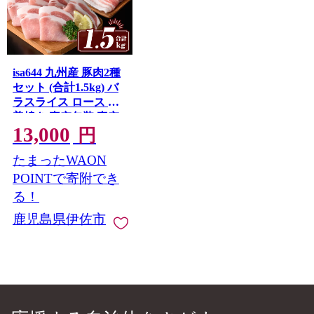
isa644 九州産 豚肉2種
セット (合計1.5kg) バ
ラスライス ロース 生
姜焼き 真空包装 真空
13,000
パック 小分け ぶたに
円
く 豚 肉 詰合せ 詰め合
たまったWAON
わせ 冷凍 【サンキョ
ーミート株式会社】
POINTで寄附でき
る！
鹿児島県伊佐市