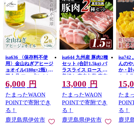
isa636 〈保存料不使
isa644 九州産 豚肉2種
isa7
用〉金山ねぎアヒージ
セット (合計1.5kg) バ
んのや
ョオイル(180g×2瓶) 加
ラスライス ロース 生
か・計4
工食品 アップサイク
姜焼き 真空包装 真空
ク 小
6,000
13,000
15,
ル 金山ねぎ フードロ
パック 小分け ぶたに
焼き芋
円
円
ス 規格外 調味料 オリ
く 豚 肉 詰合せ 詰め合
焼芋 
たまったWAON
たまったWAON
たまっ
ーブオイル アヒージ
わせ 冷凍 【サンキョ
工房】
ョ パスタ サラダ 炒め
ーミート株式会社】
POINTで寄附でき
POINTで寄附でき
POI
物 サーキュラーエコ
る！
る！
る！
ノミー SDGs
鹿児島県伊佐市
鹿児島県伊佐市
鹿児
【MASA'S
KITCHEN】