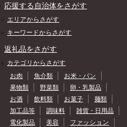
応援する自治体をさがす
エリアからさがす
キーワードからさがす
返礼品をさがす
カテゴリからさがす
お肉
魚介類
お米・パン
果物類
野菜類
卵・乳製品
お酒
飲料類
お菓子
麺類
加工品等
調味料
雑貨・日用品
電化製品
美容
ファッション