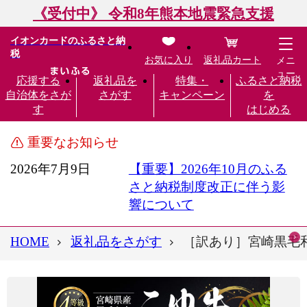
《受付中》 令和8年熊本地震緊急支援
イオンカードのふるさと納
税
お気に入り
返礼品カート
メニ
ュー
応援する
返礼品を
特集・
ふるさと納税
自治体をさが
さがす
キャンペーン
を
す
はじめる
重要なお知らせ
2026年7月9日
【重要】2026年10月のふる
さと納税制度改正に伴う影
響について
HOME
返礼品をさがす
［訳あり］宮崎黒毛和