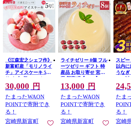
た古墳群や、400年の時を越えて受け継がれている神楽が
地域に息づいており、歴史の色濃いふるさとでもありま
す。
また、新富町は全国と比較しても若い農家が多く、新し
い農業への取り組みが活発な自治体です。「100年先も続
く農業」を確立するため、昔ながらの農業からアグリテ
ック（農業×IT）まで、さまざまなスタイルの農業が行わ
れています。
古き良きものを受け継ぎながらも、新しい時代へ向けて
《江森宏之シェフ作》
ライチゼリー 8個 フル
スピー
富んでいく町です。
新富町産「モリノライ
ーツゼリー ギフト 特
以内に出
チ」アイスケーキ 5号
産品 お取り寄せ 宮崎
うなぎ 
サイズ 1個 15cmホー
県 新富町【B453】
840g
30,000
13,000
24,
ル【D131】
すすめ
円
円
装 鰻 
たまったWAON
たまったWAON
たまっ
【C388
POINTで寄附でき
POINTで寄附でき
POI
る！
る！
る！
宮崎県新富町
宮崎県新富町
宮崎