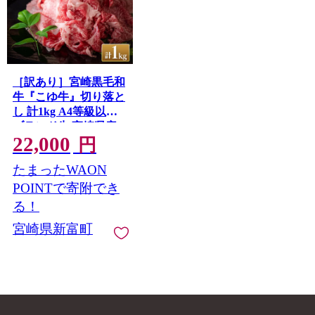
［訳あり］宮崎黒毛和
牛『こゆ牛』切り落と
し 計1kg A4等級以上
ブランド牛 宮崎県産
22,000
【B67】
円
たまったWAON
POINTで寄附でき
る！
宮崎県新富町