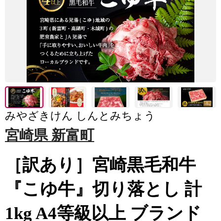
みやざきけん しんとみちょう
宮崎県 新富町
［訳あり］宮崎黒毛和牛
『こゆ牛』切り落とし 計
1kg A4等級以上 ブランド