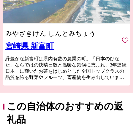
みやざきけん しんとみちょう
宮崎県 新富町
緑豊かな新富町は県内有数の農業の町。「日本のひな
た」ならではの快晴日数と温暖な気候に恵まれ、3年連続
日本一に輝いたお茶をはじめとした全国トップクラスの
品質を誇る野菜やフルーツ、畜産物を生み出していま
す。
特に、国内にわずか１％しか流通していない国産生ライ
チに関しては全国随一の産地。「1粒1000円の新富ライ
チ」のブランドは、各種メディアに取り上げられたほ
この自治体のおすすめの返
か、銀座の一流菓子店に愛用されるなど、全国的に高い
知名度を得ています。
礼品
太平洋に面した美しい海岸線「富田浜」は、県天然記念
物・アカウミガメの貴重な産卵地。日本遺産に選定され