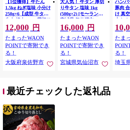
【1位獲得】牛たん
大人気！ 牛タン 厚切
ハンバー
1.5kg ねぎ塩味 小分け
り牛タン 塩味 1kg
豚肉 
250g×6【成型 牛タン
(500g×2) [モ〜ランド
け 真
牛肉 焼肉 BBQ 薄切り
宮城県 気仙沼市
大きめ
12,000
16,000
10,
ぎゅうたん スライス
20564660] 肉 牛肉 精肉
保存料
円
円
訳あり サイズ不揃
牛たん 牛タン塩 牛た
淡路島
たまったWAON
たまったWAON
たまっ
い】 G4721
ん塩 冷凍 焼肉 BBQ ア
ポーク 
ウトドア バーベキュ
き肉 
POINTで寄附でき
POINTで寄附でき
POI
ー 厚切り タン
ず 惣
る！
る！
る！
まみ 
大阪府泉佐野市
宮城県気仙沼市
埼玉
んのお
お中元
贈答
最近チェックした返礼品