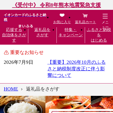
《受付中》 令和8年熊本地震緊急支援
イオンカードのふるさと納
税
お気に入り
返礼品カート
メニ
ュー
応援する
返礼品を
特集・
ふるさと納税
自治体をさが
さがす
キャンペーン
を
す
はじめる
重要なお知らせ
2026年7月9日
【重要】2026年10月のふる
さと納税制度改正に伴う影
響について
HOME
返礼品をさがす