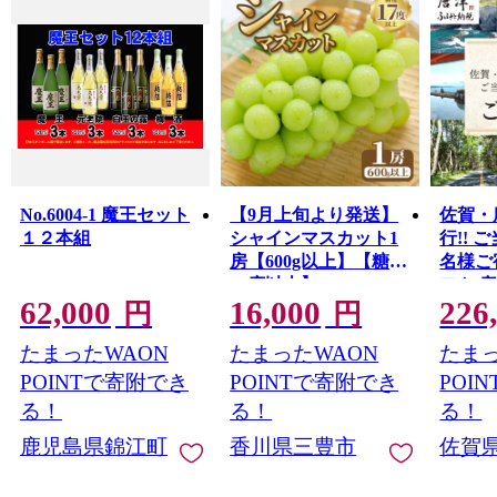
No.6004-1 魔王セット
【9月上旬より発送】
佐賀・
１２本組
シャインマスカット1
行!! 
房【600g以上】【糖度
名様ご
17度以上】
フト 
62,000
16,000
226
円
円
たまったWAON
たまったWAON
たまっ
POINTで寄附でき
POINTで寄附でき
POI
る！
る！
る！
鹿児島県錦江町
香川県三豊市
佐賀