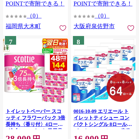
CY009_01
POINTで寄附できる！
POINTで寄附できる！
（0）
（0）
福岡県大木町
大阪府泉佐野市
7
8
トイレットペーパー スコ
0016-10-09 エリエール ト
ッティ フラワーパック 3倍
イレットティシュー コン
長持ち〈香り付〉4ロール
パクトシングル 8ロール×8
(ダブル)×12パック 日用品
パック 64ロール 1.5倍巻
28,000
16,000
最短翌日発送 [スコッティ
82.5m トイレットペーパー