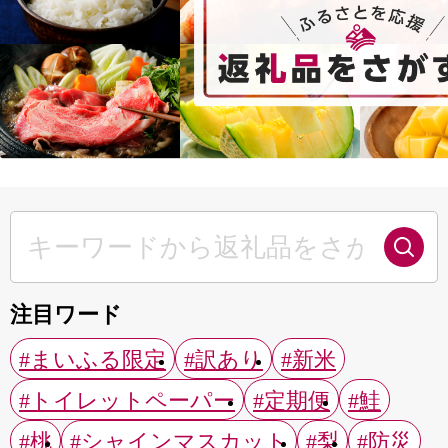
注目ワード
#まいふる限定
#訳あり
#新米
#トイレットペーパー
#定期便
#鮭
#桃
#シャインマスカット
#梨
#防災