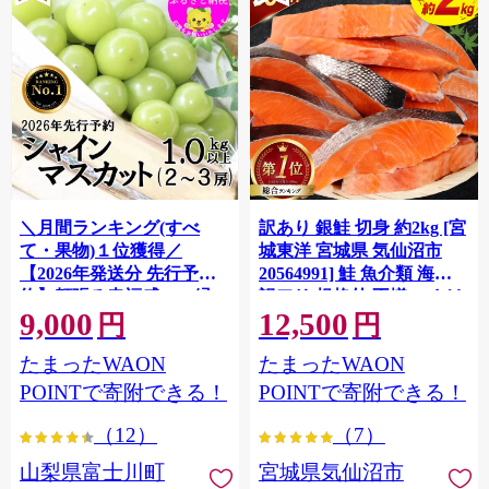
＼月間ランキング(すべ
訳あり 銀鮭 切身 約2kg [宮
て・果物)１位獲得／
城東洋 宮城県 気仙沼市
【2026年発送分 先行予
20564991] 鮭 魚介類 海鮮
約】頬張る幸福感 〜緑の
訳アリ 規格外 不揃い さけ
9,000
12,500
宝石・ シャインマスカッ
サケ 鮭切身 シャケ 切り身
円
円
ト 〜 １ｋｇ以上（２〜３
冷凍 家庭用 おかず 弁当 支
たまったWAON
たまったWAON
房） フルーツ 山梨県産 果
援 サーモン 銀鮭切り身 魚
物 くだもの シャイン マス
わけあり
POINTで寄附できる！
POINTで寄附できる！
カット ぶどう ブドウ 葡萄
（12）
（7）
大粒 種なし 先行予約 富士
川町 10000円 一万円 9000
山梨県富士川町
宮城県気仙沼市
円 九千円