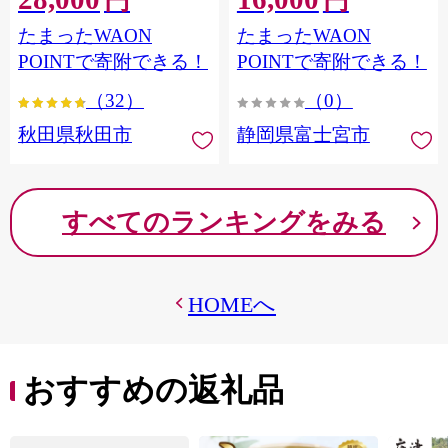
円
円
フラワーパック トイレッ
シングル パルプ100％ 香り
たまったWAON
たまったWAON
トペーパー 日本製紙クレ
つき 日用品 消耗品 備蓄
シア] 秋田県秋田市
POINTで寄附できる！
POINTで寄附できる！
（32）
（0）
秋田県秋田市
静岡県富士宮市
すべてのランキングをみる
HOMEへ
おすすめの返礼品