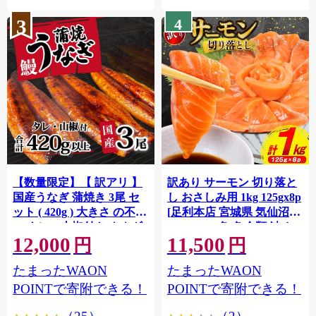
3
4
【数量限定】【 訳アリ 】
訳あり サーモン 切り落と
国産うなぎ 蒲焼き 3尾 セ
し おさしみ用 1kg 125gx8p
ット ( 420g ) 大きさ の不揃
[足利本店 宮城県 気仙沼市
い タレ・山椒付き ウナギ
20564313] 魚 魚介類 鮭 お
12,000
11,500
鰻 ふぞろい 不揃い うな重
刺し身 刺し身 刺身 生 生食
円
円
ひつまぶし 人気 茨城 八千
個包装 チリ銀鮭 銀鮭 海鮮
たまったWAON
たまったWAON
代町 ふるさと納税 冷凍
海鮮丼 魚介
[SF951ya]
POINTで寄附できる！
POINTで寄附できる！