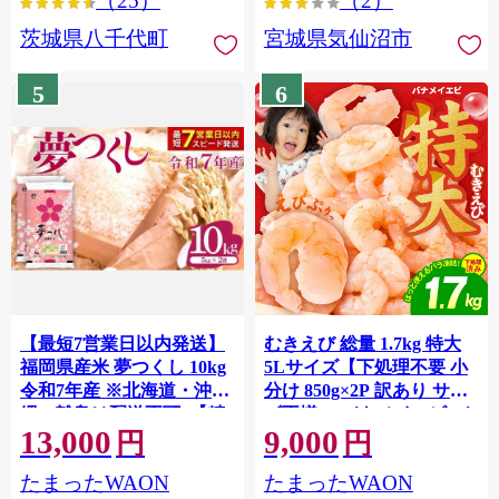
（25）
（2）
茨城県八千代町
宮城県気仙沼市
5
6
【最短7営業日以内発送】
むきえび 総量 1.7kg 特大
福岡県産米 夢つくし 10kg
5Lサイズ【下処理不要 小
令和7年産 ※北海道・沖
分け 850g×2P 訳あり サイ
縄・離島は配送不可 |【精
ズ不揃い バナメイエビ バ
13,000
9,000
米 単一米 単一原料米 7年
ラ凍結】 G4142
円
円
産 国産 お米 ブランド米
たまったWAON
たまったWAON
5kg × 2 ゆめつくし】