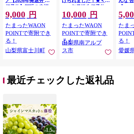
／【2026年発送分 先
げられました！★＜
んな 合
行予約】頬張る幸福
2026年発送先行予約＞
『202
9,000
10,000
5,0
感 〜緑の宝石・ シ
南アルプス市産シャイ
出荷予
円
円
ャインマスカット 〜
ンマスカット1.2kg以
ご自宅
たまったWAON
たまったWAON
たまっ
１ｋｇ以上（２〜３
上（2～3房） クール
マドン
房） フルーツ 山梨県
便発送 ALPAG007
あり 
POINTで寄附でき
POINTで寄附でき
POI
産 果物 くだもの シャ
ツ 高級
る！
る！
る！
山梨県南アルプ
イン マスカット ぶど
産地直
山梨県富士川町
ス市
愛媛
う ブドウ 葡萄 大粒 種
レンジ
なし 先行予約 富士川
県 西
町 10000円 一万円
9000円 九千円
最近チェックした返礼品