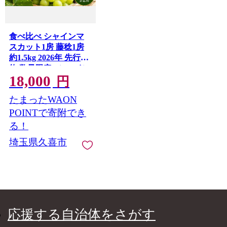
食べ比べ シャインマ
スカット1房 藤稔1房
約1.5kg 2026年 先行予
約 数量限定 | シャイン
18,000
マスカット ぶどう 葡
円
萄 グレープ 果物 フル
たまったWAON
ーツ 甘い おいしい 大
房 旬 農家直送 新規就
POINTで寄附でき
農 限定 果樹 高級果物
る！
お取り寄せ 新鮮 人気
埼玉県久喜市
品種 デザート スイー
ツ 美味しい ギフト 人
気 くまさん農園 埼玉
県 久喜市
応援する自治体をさがす