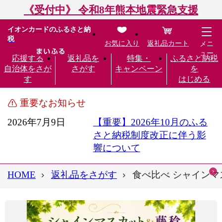
《受付中》 令和8年熊本地震緊急支援
イオンカードのふるさと納
税
お気に入り
返礼品カート
メニ
ュー
応援する
返礼品を
特集・
ふるさと納税
自治体をさが
さがす
キャンペーン
を
す
はじめる
重要なお知らせ
2026年7月9日
【重要】2026年10月のふる
さと納税制度改正に伴う影
響について
HOME
返礼品をさがす
食べ比べ シャインマス