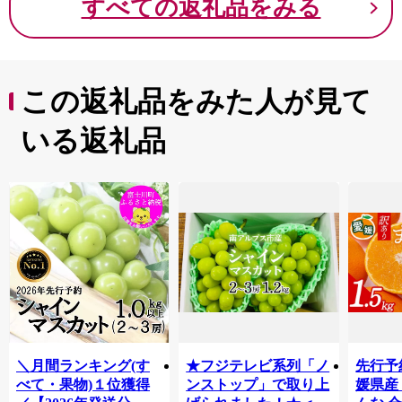
すべての返礼品をみる
この返礼品をみた人が見て
いる返礼品
＼月間ランキング(す
★フジテレビ系列「ノ
先行予
べて・果物)１位獲得
ンストップ」で取り上
媛県産