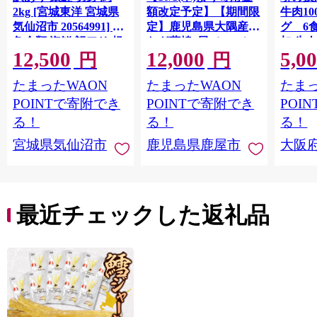
2kg [宮城東洋 宮城県
額改定予定】【期間限
牛肉1
気仙沼市 20564991] 鮭
定】鹿児島県大隅産う
グ 6
魚介類 海鮮 訳アリ 規
なぎ蒲焼4尾（400g）
加 牛
12,500
12,000
5,0
格外 不揃い さけ サケ
ット 6
円
円
鮭切身 シャケ 切り身
メ 温
たまったWAON
たまったWAON
たまっ
冷凍 家庭用 おかず 弁
菜 簡
当 支援 サーモン 銀鮭
すめ 
POINTで寄附でき
POINTで寄附でき
POI
切り身 魚 わけあり
取り寄
る！
る！
る！
料 ふ
宮城県気仙沼市
鹿児島県鹿屋市
大阪
堺市】
最近チェックした返礼品