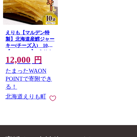
えりも【マルデン特
製】北海道産鱈ジャー
キー(チーズ入) 10袋
【er002-096】/ えりも
12,000
マルデン 特製 国産 北
円
海道産 鱈 タラ ジャー
たまったWAON
キー おつまみ つまみ
熟成 魚介 海鮮 海産物
POINTで寄附でき
人気 送料無料 常温
る！
北海道えりも町