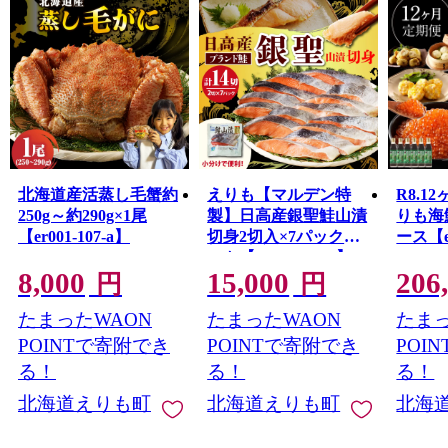
皆様には、ふるさと納税制度を通じて、えりも町の魅力
をさらに知っていただければ幸いです。
是非、自慢の特産品をご堪能いただくとともに、えりも
町へのお越しを心よりお待ちしております。
北海道産活蒸し毛蟹約
えりも【マルデン特
R8.1
250g～約290g×1尾
製】日高産銀聖鮭山漬
りも海
【er001-107-a】
切身2切入×7パックセ
ース【er
ット【er002-007-b】
8,000
15,000
206
円
円
たまったWAON
たまったWAON
たまっ
POINTで寄附でき
POINTで寄附でき
POI
る！
る！
る！
北海道えりも町
北海道えりも町
北海