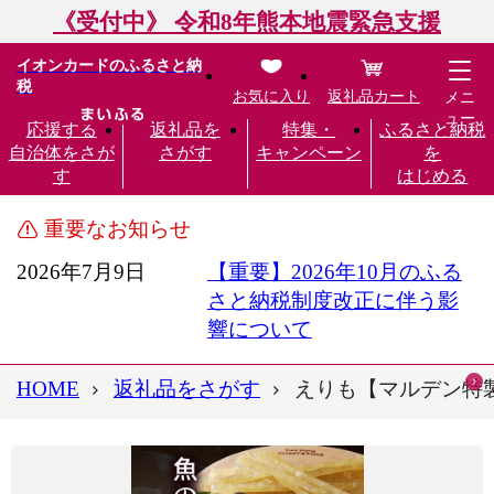
《受付中》 令和8年熊本地震緊急支援
イオンカードのふるさと納
税
お気に入り
返礼品カート
メニ
ュー
応援する
返礼品を
特集・
ふるさと納税
自治体をさが
さがす
キャンペーン
を
す
はじめる
重要なお知らせ
2026年7月9日
【重要】2026年10月のふる
さと納税制度改正に伴う影
響について
HOME
返礼品をさがす
えりも【マルデン特製】