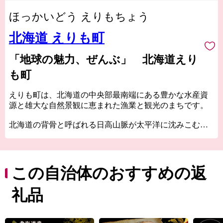
ほっかいどう えりもちょう
北海道 えりも町
「地球の魅力、ぜんぶ」 北海道えり
も町
えりも町は、北海道の中央部最南端にある豊かな水産資
源と雄大な自然景観に恵まれた漁業と観光のまちです。
北海道の背骨と呼ばれる日高山脈が太平洋に沈みこむ風
光明媚な「襟裳岬」をはじめ、お土産の定番「白い恋
人」で有名なハートの形をした湖「豊似湖」や江戸時代
末期に拓かれた官製道路「猿留山道」など数々の観光地
を有しています。
この自治体のおすすめの返
まちの大部分が太平洋に面し、沖合で暖流と寒流がぶつ
礼品
かることから、鮭や毛がに、日高昆布などの漁が盛んに
行われており、年間を通して豊富な魚種が獲れる道内で
も有数の漁場です。