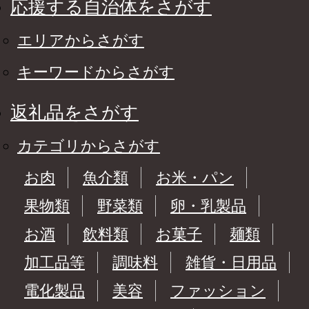
応援する自治体をさがす
エリアからさがす
キーワードからさがす
返礼品をさがす
カテゴリからさがす
お肉
魚介類
お米・パン
果物類
野菜類
卵・乳製品
お酒
飲料類
お菓子
麺類
加工品等
調味料
雑貨・日用品
電化製品
美容
ファッション