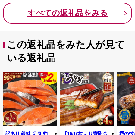
すべての返礼品をみる
この返礼品をみた人が見て
いる返礼品
訳あり 銀鮭 切身 約
【10/1(木)より寄附金
堺の技