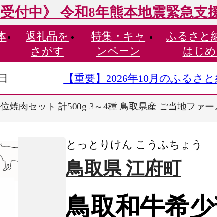
受付中》 令和8年熊本地震緊急支
体
返礼品を
特集・
キャ
ふるさと
さがす
ンペーン
はじめ
9日
【重要】2026年10月のふる
焼肉セット 計500g 3～4種 鳥取県産 ご当地ファーム大
とっとりけん こうふちょう
鳥取県 江府町
鳥取和牛希少