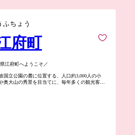
うふちょう
 江府町
取県江府町へようこそ／
国立公園の麓に位置する、人口約3,000人の小
や奥大山の秀景を目当てに、毎年多くの観光客が
など、豊かな自然に育まれた特産品をお楽しみく