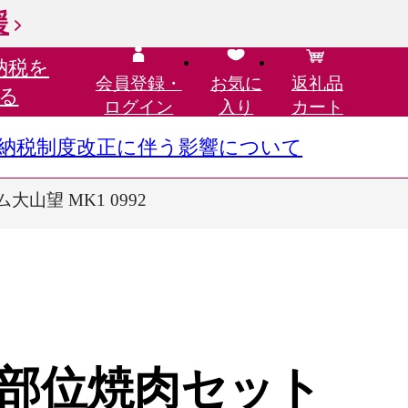
援
納税を
会員登録・
お気に
返礼品
る
ログイン
入り
カート
さと納税制度改正に伴う影響について
山望 MK1 0992
部位焼肉セット