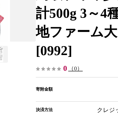
計500g 3～
地ファーム大山望
[0992]
0
（0）
寄附金額
クレジッ
決済方法