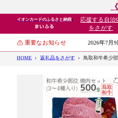
《
応援する
自治
イオンカードのふるさと納税
をさがす
重要なお知らせ
2026年7月
HOME
返礼品をさがす
鳥取和牛希少部位