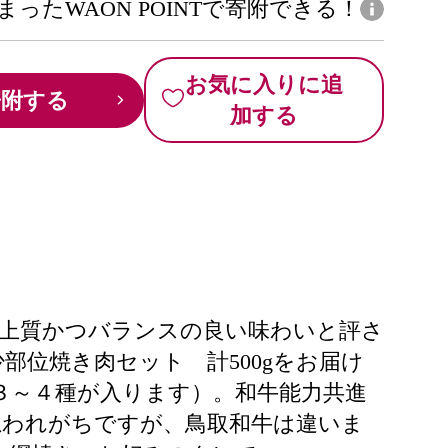
まったWAON POINTで寄附できる！
お気に入りに追
寄附する
加する
、上質かつバランスの良い味わいと評さ
部位焼き肉セット 計500gをお届け
３～４種が入ります）。和牛能力共進
思われがちですが、鳥取和牛は違いま