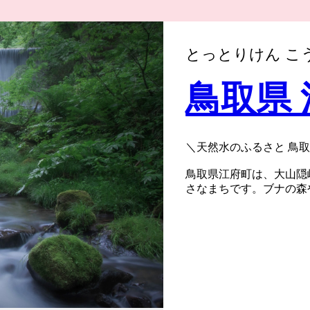
とっとりけん こ
鳥取県
＼天然水のふるさと 鳥
鳥取県江府町は、大山隠岐
さなまちです。ブナの森
訪れます。天然水やお米
ださい。