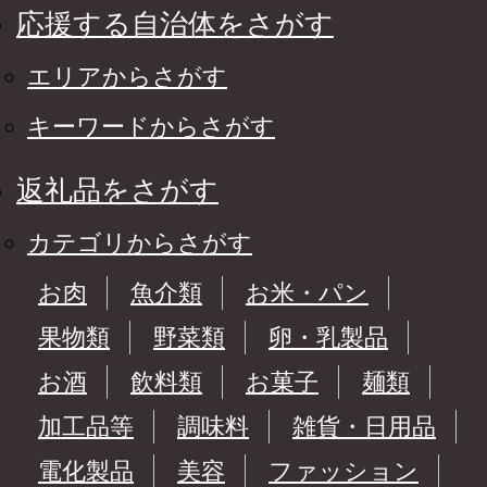
応援する自治体をさがす
エリアからさがす
キーワードからさがす
返礼品をさがす
カテゴリからさがす
お肉
魚介類
お米・パン
果物類
野菜類
卵・乳製品
お酒
飲料類
お菓子
麺類
加工品等
調味料
雑貨・日用品
電化製品
美容
ファッション