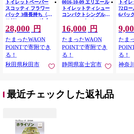
トイレットペーパー
0016-10-09 エリエール
トイレ
スコッティ フラワー
トイレットティシュー
72ロール
パック 3倍長持ち〈香
コンパクトシングル 8
6パック
り付〉4ロール(ダブ
ロール×8パック 64ロ
100m
28,000
16,000
9,0
ル)×12パック 日用品
ール 1.5倍巻 82.5m
FSC
円
円
最短翌日発送 [スコッ
トイレットペーパー
長巻タ
たまったWAON
たまったWAON
たまっ
ティ フラワーパック
シングル パルプ100％
100％
トイレットペーパー
香りつき 日用品 消耗
防災 
POINTで寄附でき
POINTで寄附でき
POI
日本製紙クレシア] 秋
品 備蓄
ペーパ
る！
る！
る！
田県秋田市
川県 
秋田県秋田市
静岡県富士宮市
神奈
トペー
活雑貨
れっと
ち 長
便利 
最近チェックした返礼品
コ ト
ー 人