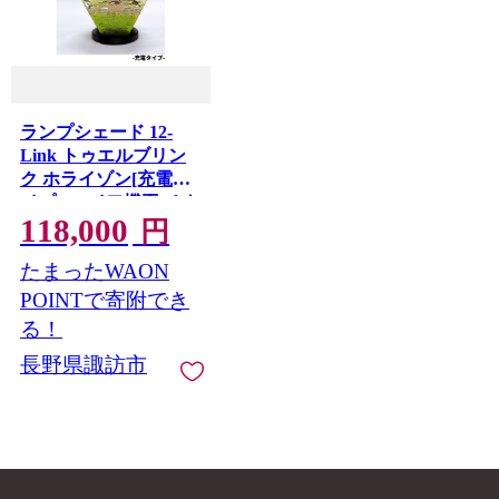
ランプシェード 12-
Link トゥエルブリン
ク ホライゾン[充電タ
イプ]/ エイワ機工 チタ
118,000
ン製 ランプ 照明 照明
円
器具 明かり 信州 長野
たまったWAON
県 諏訪市 諏訪 諏訪湖
[68-05]
POINTで寄附でき
る！
長野県諏訪市