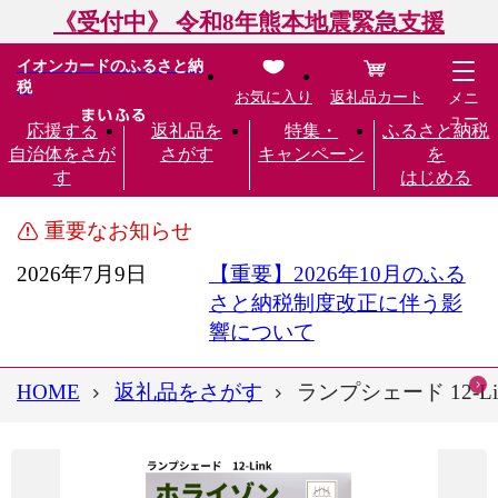
《受付中》 令和8年熊本地震緊急支援
イオンカードのふるさと納
税
お気に入り
返礼品カート
メニ
ュー
応援する
返礼品を
特集・
ふるさと納税
自治体をさが
さがす
キャンペーン
を
す
はじめる
重要なお知らせ
2026年7月9日
【重要】2026年10月のふる
さと納税制度改正に伴う影
響について
HOME
返礼品をさがす
ランプシェード 12-L