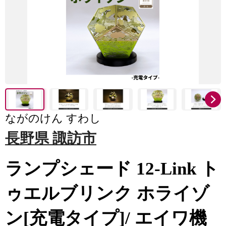
ながのけん すわし
長野県 諏訪市
ランプシェード 12-Link ト
ゥエルブリンク ホライゾ
ン[充電タイプ]/ エイワ機