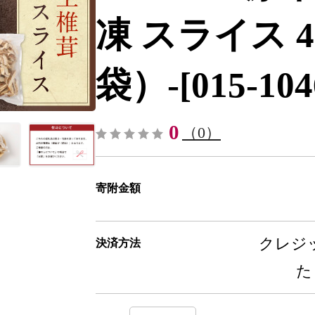
凍 スライス 40
袋）-[015-104
0
（0）
寄附金額
クレジッ
決済方法
た