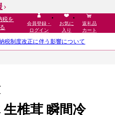
援
納税を
会員登録・
お気に
返礼品
る
ログイン
入り
カート
さと納税制度改正に伴う影響について
市
原木 生椎茸 瞬間冷