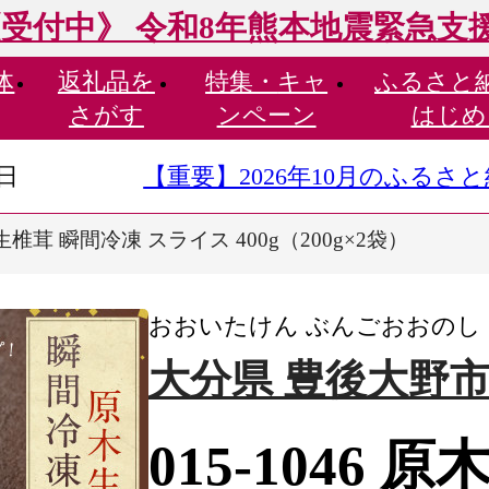
受付中》 令和8年熊本地震緊急支
体
返礼品を
特集・
キャ
ふるさと
さがす
ンペーン
はじめ
9日
【重要】2026年10月のふる
木 生椎茸 瞬間冷凍 スライス 400g（200g×2袋）
おおいたけん ぶんごおおのし
大分県 豊後大野
015-1046 