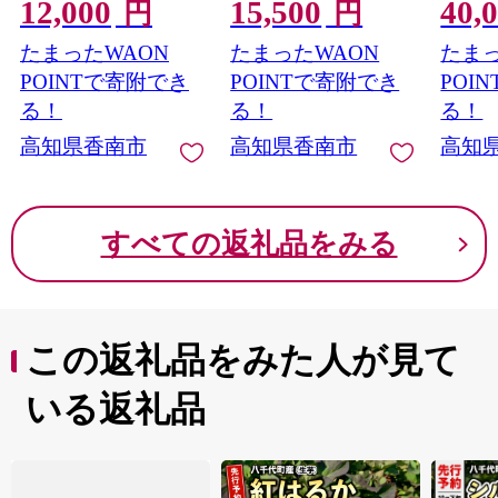
12,000
15,500
40,
たん ブンタン 訳アリ
に取り上げられまし
朝どれ
円
円
キズ 特産品 送料無料
た！ yu-0045
類 海
たまったWAON
たまったWAON
たまっ
高知県農業協同組合
焼き 
JA くだもの ざぼん ザ
しゃぶ
POINTで寄附でき
POINTで寄附でき
POI
ボン ボンタン さわや
き魚 
る！
る！
る！
か デザート スイーツ
のし対
高知県香南市
高知県香南市
高知
フレッシュ おやつ 癖
高知県 
0014
になる ほろ苦い 甘い
あまい 酸っぱい すっ
ぱい 酸味 オレンジ
すべての返礼品をみる
瑞々しい みずみずし
い 美味しい おいしい
ご自宅用 箱入り 旬 皮
砂糖漬け はちみつ漬
け 蜂蜜 アレンジ ヨー
この返礼品をみた人が見て
グルト 朝食 高知県 香
南市 ku-0058
いる返礼品