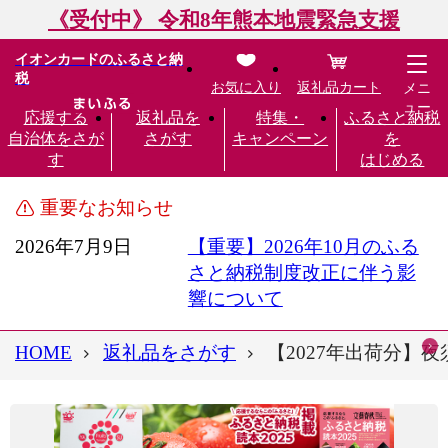
《受付中》 令和8年熊本地震緊急支援
イオンカードのふるさと納
税
お気に入り
返礼品カート
メニ
ュー
応援する
返礼品を
特集・
ふるさと納税
自治体をさが
さがす
キャンペーン
を
す
はじめる
重要なお知らせ
2026年7月9日
【重要】2026年10月のふる
さと納税制度改正に伴う影
響について
HOME
返礼品をさがす
【2027年出荷分】夜