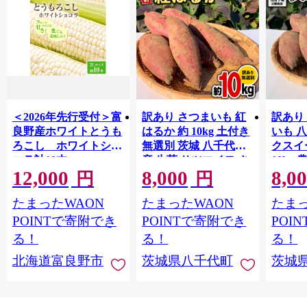
＜2026年先行受付＞富
訳あり さつまいも 紅
訳あり
良野産ホワイトとうも
はるか 約 10kg 土付き
いも 
ろこし ホワイトショ
無選別 茨城 八千代町
クスイ
コラ計10本
産 生芋 サツマイモ さ
10kg
12,000
8,000
8,0
【1678459】
つま芋 焼き芋 やきい
モ 芋 
円
円
も 芋 イモ 野菜 不揃い
ート 秋 【 先行予
たまったWAON
たまったWAON
たまっ
規格外 長期熟成 おや
2026
つ デザート 秋 旬 農家
送 】[A
POINTで寄附でき
POINTで寄附でき
POI
直送 【 先行予約 2026
る！
る！
る！
年10月下旬以降発送
北海道富良野市
茨城県八千代町
茨城
】 [AX010ya]