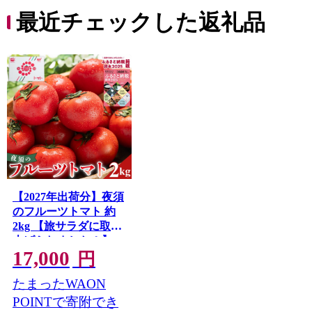
最近チェックした返礼品
【2027年出荷分】夜須
のフルーツトマト 約
2kg 【旅サラダに取り
上げられました！】
17,000
先行予約受付 期間限
円
定 季節限定 野菜 やさ
たまったWAON
い フルティカ 完熟 小
ぶり 小さめ 糖度 熨斗
POINTで寄附でき