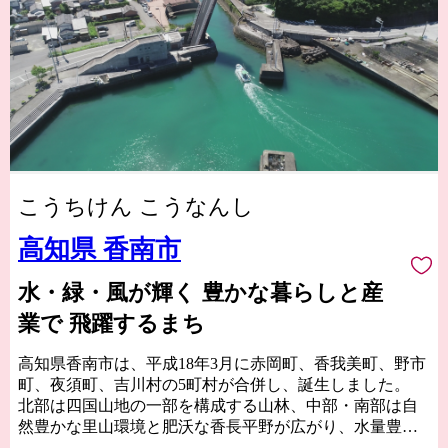
こうちけん こうなんし
高知県 香南市
水・緑・風が輝く 豊かな暮らしと産
業で 飛躍するまち
高知県香南市は、平成18年3月に赤岡町、香我美町、野市
町、夜須町、吉川村の5町村が合併し、誕生しました。
北部は四国山地の一部を構成する山林、中部・南部は自
然豊かな里山環境と肥沃な香長平野が広がり、水量豊か
な河川と太平洋に面する海岸を有し、都市機能も併せ持