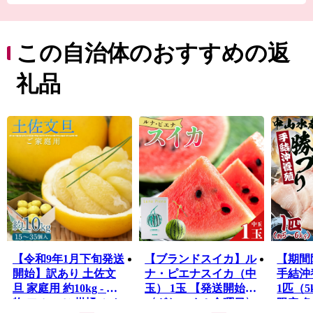
つバランスの良い地域です。
「水・緑・風が輝く 豊かな暮らしと産業で 飛躍するま
ち“香南市”」をキャッチフレーズに、市民一人ひとりが
この自治体のおすすめの返
幸せを実感できる元気なまちづくりを目指しています。
礼品
【令和9年1月下旬発送
【ブランドスイカ】ル
【期間
開始】訳あり 土佐文
ナ・ピエナスイカ（中
手結沖
旦 家庭用 約10kg - 果
玉） 1玉 【発送開始】
1匹（5
物 フルーツ 柑橘 ぶん
〈ざわつく！金曜日〉
限定 魚