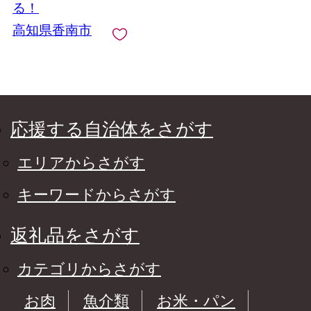
のし対応可 贈り物 お
る！
やつ サラダ フレッシ
高知県香南市
ュ 新鮮 送料無料 産地
直送 高知県 香南市 yu-
0072
応援する自治体をさがす
エリアからさがす
キーワードからさがす
返礼品をさがす
カテゴリからさがす
お肉
魚介類
お米・パン