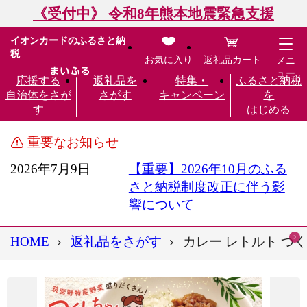
《受付中》 令和8年熊本地震緊急支援
イオンカードのふるさと納
税
お気に入り
返礼品カート
メニ
ュー
応援する
返礼品を
特集・
ふるさと納税
自治体をさが
さがす
キャンペーン
を
す
はじめる
重要なお知らせ
2026年7月9日
【重要】2026年10月のふる
さと納税制度改正に伴う影
響について
HOME
返礼品をさがす
カレー レトルト つく