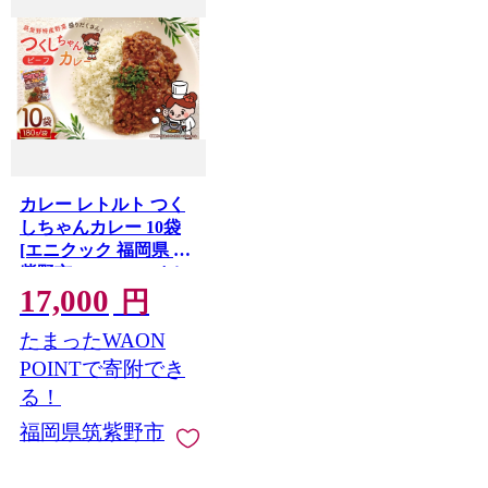
カレー レトルト つく
しちゃんカレー 10袋
[エニクック 福岡県 筑
紫野市 21761458] カレ
17,000
ーライス ビーフカレ
円
ー 常温保存
たまったWAON
POINTで寄附でき
る！
福岡県筑紫野市