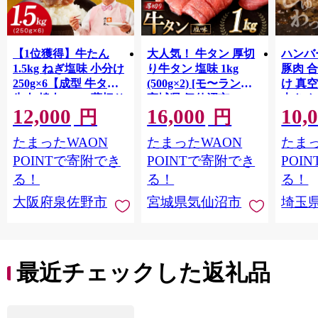
【1位獲得】牛たん
大人気！ 牛タン 厚切
ハンバー
1.5kg ねぎ塩味 小分け
り牛タン 塩味 1kg
豚肉 
250g×6【成型 牛タン
(500g×2) [モ〜ランド
け 真
牛肉 焼肉 BBQ 薄切り
宮城県 気仙沼市
大きめ
12,000
16,000
10,
ぎゅうたん スライス
20564660] 肉 牛肉 精肉
保存料
円
円
訳あり サイズ不揃
牛たん 牛タン塩 牛た
淡路島
たまったWAON
たまったWAON
たまっ
い】 G4721
ん塩 冷凍 焼肉 BBQ ア
ポーク 
ウトドア バーベキュ
き肉 
POINTで寄附でき
POINTで寄附でき
POI
ー 厚切り タン
ず 惣
る！
る！
る！
まみ 
大阪府泉佐野市
宮城県気仙沼市
埼玉
んのお
お中元
贈答
最近チェックした返礼品