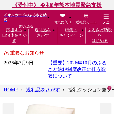
《受付中》 令和8年熊本地震緊急支援
イオンカードのふるさと納
税
お気に入り
返礼品カート
メニ
ュー
応援する
返礼品を
特集・
ふるさと納税
自治体をさが
さがす
キャンペーン
を
す
はじめる
重要なお知らせ
2026年7月9日
【重要】2026年10月のふる
さと納税制度改正に伴う影
響について
HOME
返礼品をさがす
授乳クッション兼ブーメ