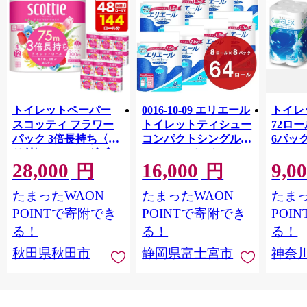
トイレットペーパー
0016-10-09 エリエール
トイレ
スコッティ フラワー
トイレットティシュー
72ロール
パック 3倍長持ち〈香
コンパクトシングル 8
6パック
り付〉4ロール(ダブ
ロール×8パック 64ロ
100m
28,000
16,000
9,0
ル)×12パック 日用品
ール 1.5倍巻 82.5m
FSC
円
円
最短翌日発送 [スコッ
トイレットペーパー
長巻タ
たまったWAON
たまったWAON
たまっ
ティ フラワーパック
シングル パルプ100％
100％
トイレットペーパー
香りつき 日用品 消耗
防災 
POINTで寄附でき
POINTで寄附でき
POI
日本製紙クレシア] 秋
品 備蓄
ペーパ
る！
る！
る！
田県秋田市
川県 
秋田県秋田市
静岡県富士宮市
神奈
トペー
活雑貨
れっと
ち 長