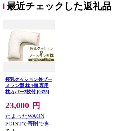
便利 
最近チェックした返礼品
コ ト
ー 人
授乳クッション兼ブー
メラン型 枕 1個 専用
枕カバー2枚付 [0375]
23,000
円
たまったWAON
POINTで寄附でき