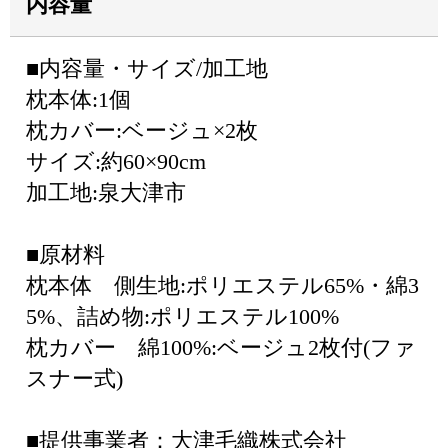
内容量
■内容量・サイズ/加工地
枕本体:1個
枕カバー:ベージュ×2枚
サイズ:約60×90cm
加工地:泉大津市
■原材料
枕本体 側生地:ポリエステル65%・綿3
5%、詰め物:ポリエステル100%
枕カバー 綿100%:ベージュ2枚付(ファ
スナー式)
■提供事業者：大津毛織株式会社