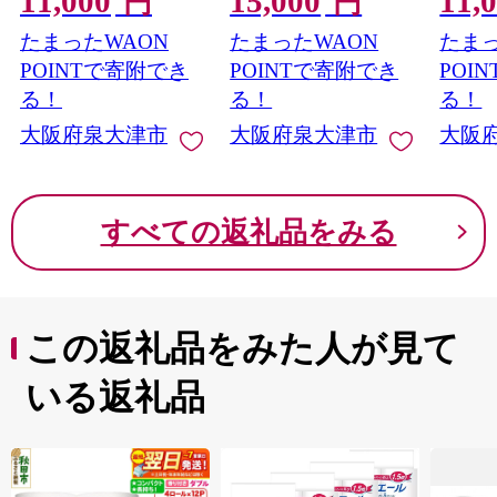
11,000
15,000
11,
円
円
[4600]
思えるまちをめざして、さまざまな取り組みを行ってい
[3810]
ズ)｜チーズ セット 簡
たまったWAON
たまったWAON
たまっ
きます。
単調理 コク 味わい サ
ラダ トッピング 一口
POINTで寄附でき
POINTで寄附でき
POI
コク クリーミー おつ
る！
る！
る！
まみ ゴーダ ピザ グラ
大阪府泉大津市
大阪府泉大津市
大阪
タン パスタ 大阪 泉大
津 [3386]
すべての返礼品をみる
この返礼品をみた人が見て
いる返礼品