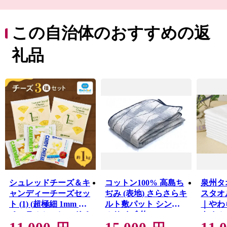
泉大津市の歴史は古く、奈良時代には和泉国の役所の外
港として栄えていました。
この自治体のおすすめの返
交通の要として人の往来も多く、随筆や紀行の中でも、
「小津の泊」「小津の浦なる岸の松原」「大津の浦」の
礼品
名で登場する名称の地です。
西北部は大阪湾に面し、はるかに六甲山、淡路島を望む
ことができます。
産業では明治18年頃から欧州の技術を導入した毛布の製
造が始まり、一大産地となりました。
今でも国産毛布生産量の約9割を占める「日本一の毛布の
まち」です。
また、立地条件を活かし、トレンドに素早く対応できる
ニット素材の生産地としても成長しました。
糸から製品まで、一貫してこだわりを持った付加価値の
高いものづくりを行っています。
シュレッドチーズ＆キ
コットン100% 高島ち
泉州タ
泉大津市では、ライフステージに合わせたきめ細かいサ
ャンディーチーズセッ
ぢみ (表地) さらさらキ
スタオ
ポートを行っており、安心して出産・子育てできる環境
ト (1) (超極細 1mm ナ
ルト敷パット シング
｜やわ
が整っています。
チュラルシュレッドチ
ルサイズ(約
タオル
これからも幅広い年代の人が住みたい、住み続けたいと
100×205cm) FNP006
ーズ＆キャンディチー
普段使