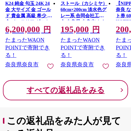
K24 純金 勾玉 24K 24
ストール（カシミヤ）
【NIP
金 大サイズ 金 ゴール
60cm×200cm 淡水色グ
奈良 
ド 貴金属 高級 希少 記
レー系 合同会社工藝
ト券 60
HOTEL
念 インテリア ギフト
舎 奈良県 奈良市 なら
VENU
6,200,000
195,000
200
195-006
プレゼント 贈り物 贈
円
円
市 なら 
答用 合同会社工藝舎
たまったWAON
たまったWAON
たまっ
奈良県 奈良市
POINTで寄附でき
POINTで寄附でき
POI
る！
る！
る！
奈良県奈良市
奈良県奈良市
奈良
すべての返礼品をみる
この返礼品をみた人が見て