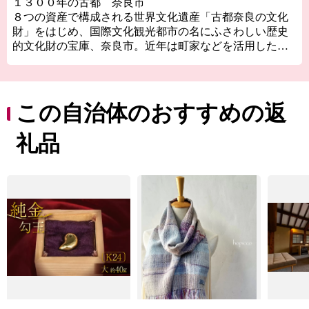
１３００年の古都 奈良市
８つの資産で構成される世界文化遺産「古都奈良の文化
財」をはじめ、国際文化観光都市の名にふさわしい歴史
的文化財の宝庫、奈良市。近年は町家などを活用した個
性的な店舗が増え、爆発的ヒットアニメの「聖地」とし
ても注目を浴びるほか、０～１４歳の転入超過数では関
西１位、全国で１２位（２０２２年）と、１３００年の
古都奈良はこれからも歴史と伝統を生かしたまちづくり
この自治体のおすすめの返
をすすめます。
礼品