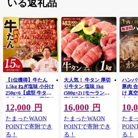
いる返礼品
【1位獲得】牛たん
大人気！ 牛タン 厚切
ハンバー
1.5kg ねぎ塩味 小分け
り牛タン 塩味 1kg
豚肉 
250g×6【成型 牛タン
(500g×2) [モ〜ランド
け 真
牛肉 焼肉 BBQ 薄切り
宮城県 気仙沼市
大きめ
12,000
16,000
10,
ぎゅうたん スライス
20564660] 肉 牛肉 精肉
保存料
円
円
訳あり サイズ不揃
牛たん 牛タン塩 牛た
淡路島
たまったWAON
たまったWAON
たまっ
い】 G4721
ん塩 冷凍 焼肉 BBQ ア
ポーク 
ウトドア バーベキュ
き肉 
POINTで寄附でき
POINTで寄附でき
POI
ー 厚切り タン
ず 惣
る！
る！
る！