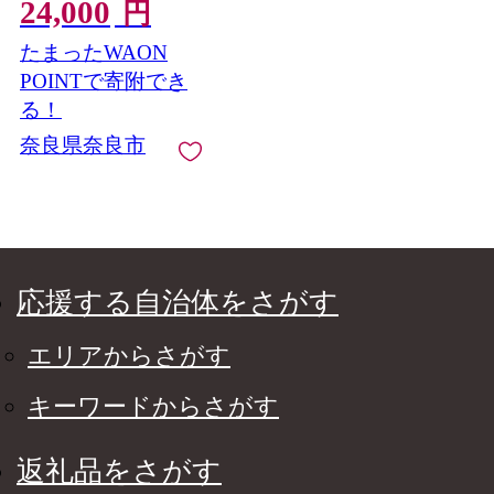
24,000
ハラミ 牛ハラミ 冷凍
円
送料無料 近藤精肉店
たまったWAON
24-007
POINTで寄附でき
る！
奈良県奈良市
応援する自治体をさがす
エリアからさがす
キーワードからさがす
返礼品をさがす