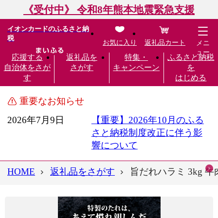
《受付中》 令和8年熊本地震緊急支援
イオンカードのふるさと納
税
お気に入り
返礼品カート
メニ
ュー
応援する
返礼品を
特集・
ふるさと納税
自治体をさが
さがす
キャンペーン
を
す
はじめる
重要なお知らせ
2026年7月9日
【重要】2026年10月のふる
さと納税制度改正に伴う影
響について
HOME
返礼品をさがす
旨だれハラミ 3kg 牛