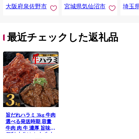
まみ 
大阪府泉佐野市
宮城県気仙沼市
埼玉
んのお
お中元
贈答
最近チェックした返礼品
旨だれハラミ 3kg 牛肉
選べる発送時期 容量
牛肉 肉 牛 濃厚 旨味
便利 小分け お肉 牛肉