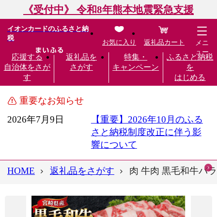
《受付中》 令和8年熊本地震緊急支援
イオンカードのふるさと納
税
お気に入り
返礼品カート
メニ
ュー
応援する
返礼品を
特集・
ふるさと納税
自治体をさが
さがす
キャンペーン
を
す
はじめる
重要なお知らせ
2026年7月9日
【重要】2026年10月のふる
さと納税制度改正に伴う影
響について
HOME
返礼品をさがす
肉 牛肉 黒毛和牛バラ 焼