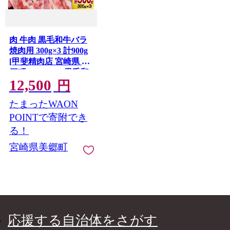
肉 牛肉 黒毛和牛バラ
焼肉用 300g×3 計900g
[甲斐精肉店 宮崎県 美
郷町 31as0123] 黒毛和
12,500
牛 小分け 冷凍 牛バラ
円
バラ 切り落し
たまったWAON
POINTで寄附でき
る！
宮崎県美郷町
応援する自治体をさがす