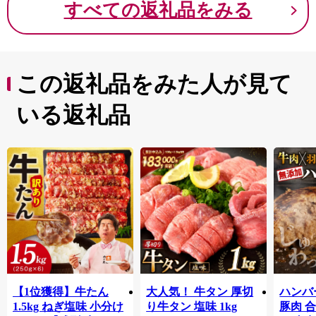
すべての返礼品をみる
この返礼品をみた人が見て
いる返礼品
【1位獲得】牛たん
大人気！ 牛タン 厚切
ハンバー
1.5kg ねぎ塩味 小分け
り牛タン 塩味 1kg
豚肉 