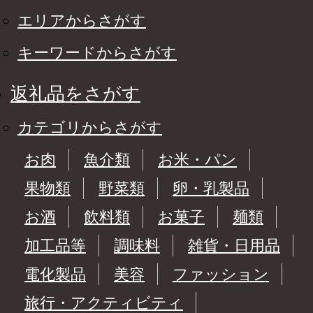
エリアからさがす
キーワードからさがす
返礼品をさがす
カテゴリからさがす
お肉
魚介類
お米・パン
果物類
野菜類
卵・乳製品
お酒
飲料類
お菓子
麺類
加工品等
調味料
雑貨・日用品
電化製品
美容
ファッション
旅行・アクティビティ