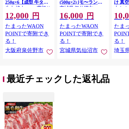
250g×6【成型 牛タン
(500g×2) [モ〜ランド
け 真
牛肉 焼肉 BBQ 薄切り
宮城県 気仙沼市
大きめ
12,000
16,000
10,
ぎゅうたん スライス
20564660] 肉 牛肉 精肉
保存料
円
円
訳あり サイズ不揃
牛たん 牛タン塩 牛た
淡路島
たまったWAON
たまったWAON
たまっ
い】 G4721
ん塩 冷凍 焼肉 BBQ ア
ポーク 
ウトドア バーベキュ
き肉 
POINTで寄附でき
POINTで寄附でき
POI
ー 厚切り タン
ず 惣
る！
る！
る！
まみ 
大阪府泉佐野市
宮城県気仙沼市
埼玉
んのお
お中元
贈答
最近チェックした返礼品