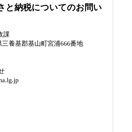
さと納税についてのお問い
政課
佐賀県三養基郡基山町宮浦666番地
せ
a.lg.jp