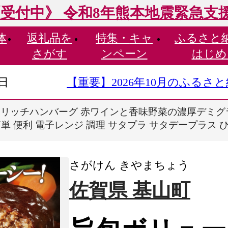
受付中》 令和8年熊本地震緊急支
体
返礼品を
特集・
キャ
ふるさと
さがす
ンペーン
はじめ
9日
【重要】2026年10月のふる
リッチハンバーグ 赤ワインと香味野菜の濃厚デミグラス
単 便利 電子レンジ 調理 サタプラ サタデープラス ひ
さがけん きやまちょう
佐賀県 基山町