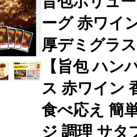
旨包ボリュー
ーグ 赤ワイ
厚デミグラスソ
【旨包 ハン
ス 赤ワイン 
食べ応え 簡単
ジ 調理 サタ