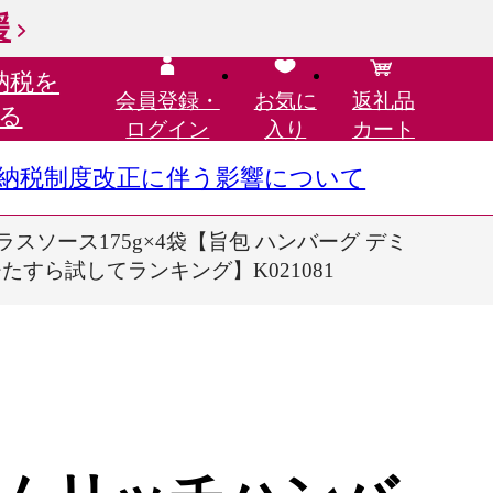
援
納税を
会員登録・
お気に
返礼品
る
ログイン
入り
カート
さと納税制度改正に伴う影響について
ソース175g×4袋【旨包 ハンバーグ デミ
たすら試してランキング】K021081