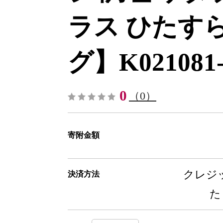
ラス ひたす
グ】K021081-
0
（0）
寄附金額
クレジッ
決済方法
た