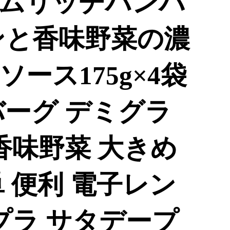
ムリッチハンバ
ンと香味野菜の濃
ース175g×4袋
バーグ デミグラ
香味野菜 大きめ
 便利 電子レン
プラ サタデープ