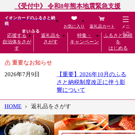
《受付中》 令和8年熊本地震緊急支援
イオンカードのふるさと納
税
お気に入り
返礼品カート
メニ
ュー
応援する
返礼品を
特集・
ふるさと納税
自治体をさが
さがす
キャンペーン
を
す
はじめる
重要なお知らせ
2026年7月9日
【重要】2026年10月のふる
さと納税制度改正に伴う影
響について
HOME
返礼品をさがす