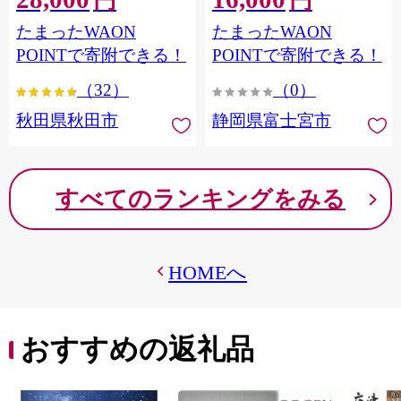
円
円
フラワーパック トイレッ
シングル パルプ100％ 香り
たまったWAON
たまったWAON
トペーパー 日本製紙クレ
つき 日用品 消耗品 備蓄
シア] 秋田県秋田市
POINTで寄附できる！
POINTで寄附できる！
（32）
（0）
秋田県秋田市
静岡県富士宮市
すべてのランキングをみる
HOMEへ
おすすめの返礼品