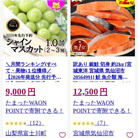
＼月間ランキング(すべ
訳あり 銀鮭 切身 約2kg [宮
て・果物)１位獲得／
城東洋 宮城県 気仙沼市
【2026年発送分 先行予
20564991] 鮭 魚介類 海鮮
約】頬張る幸福感 〜緑の
訳アリ 規格外 不揃い さけ
9,000
12,500
宝石・ シャインマスカッ
サケ 鮭切身 シャケ 切り身
円
円
ト 〜 １ｋｇ以上（２〜３
冷凍 家庭用 おかず 弁当 支
たまったWAON
たまったWAON
房） フルーツ 山梨県産 果
援 サーモン 銀鮭切り身 魚
物 くだもの シャイン マス
わけあり
POINTで寄附できる！
POINTで寄附できる！
カット ぶどう ブドウ 葡萄
（12）
（7）
大粒 種なし 先行予約 富士
川町 10000円 一万円 9000
山梨県富士川町
宮城県気仙沼市
円 九千円