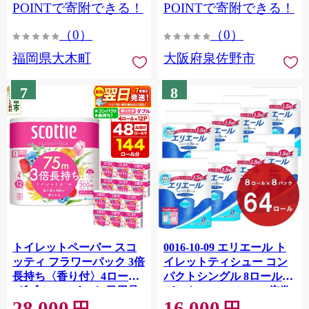
CY009_01
POINTで寄附できる！
POINTで寄附できる！
（0）
（0）
福岡県大木町
大阪府泉佐野市
7
8
トイレットペーパー スコ
0016-10-09 エリエール ト
ッティ フラワーパック 3倍
イレットティシュー コン
長持ち〈香り付〉4ロール
パクトシングル 8ロール×8
(ダブル)×12パック 日用品
パック 64ロール 1.5倍巻
28,000
16,000
最短翌日発送 [スコッティ
82.5m トイレットペーパー