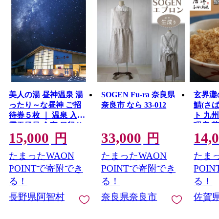
美人の湯 昼神温泉 湯
SOGEN Fu-ra 奈良県
玄界灘
ったり～な昼神 ご招
奈良市 なら 33-012
鯖(さ
待券５枚 ｜ 温泉 入浴
ト 九
露天風呂 食事 日帰り
理店 
15,000
33,000
14,
温泉 信州 長野
ギフト
円
円
たまったWAON
たまったWAON
たまっ
POINTで寄附でき
POINTで寄附でき
POI
る！
る！
る！
長野県阿智村
奈良県奈良市
佐賀