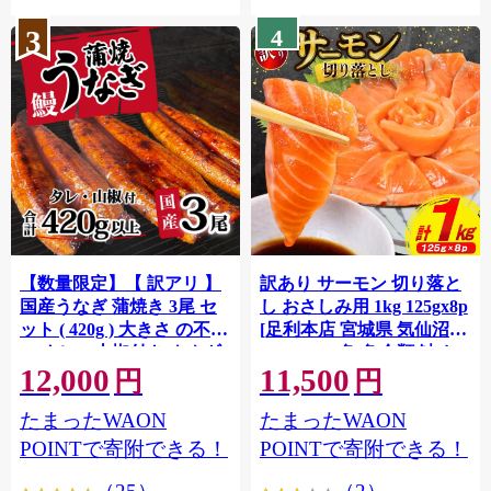
3
4
【数量限定】【 訳アリ 】
訳あり サーモン 切り落と
国産うなぎ 蒲焼き 3尾 セ
し おさしみ用 1kg 125gx8p
ット ( 420g ) 大きさ の不揃
[足利本店 宮城県 気仙沼市
い タレ・山椒付き ウナギ
20564313] 魚 魚介類 鮭 お
12,000
11,500
鰻 ふぞろい 不揃い うな重
刺し身 刺し身 刺身 生 生食
円
円
ひつまぶし 人気 茨城 八千
個包装 チリ銀鮭 銀鮭 海鮮
たまったWAON
たまったWAON
代町 ふるさと納税 冷凍
海鮮丼 魚介
[SF951ya]
POINTで寄附できる！
POINTで寄附できる！