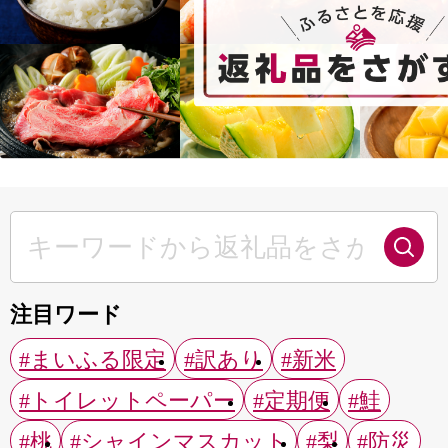
注目ワード
#まいふる限定
#訳あり
#新米
#トイレットペーパー
#定期便
#鮭
#桃
#シャインマスカット
#梨
#防災