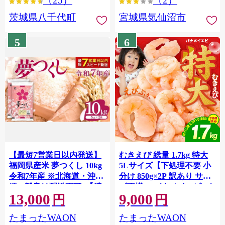
（25）
（2）
茨城県八千代町
宮城県気仙沼市
5
6
【最短7営業日以内発送】
むきえび 総量 1.7kg 特大
福岡県産米 夢つくし 10kg
5Lサイズ【下処理不要 小
令和7年産 ※北海道・沖
分け 850g×2P 訳あり サイ
縄・離島は配送不可 |【精
ズ不揃い バナメイエビ バ
13,000
9,000
米 単一米 単一原料米 7年
ラ凍結】 G4142
円
円
産 国産 お米 ブランド米
たまったWAON
たまったWAON
5kg × 2 ゆめつくし】