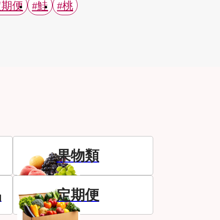
定期便
#鮭
#桃
果物類
品
定期便