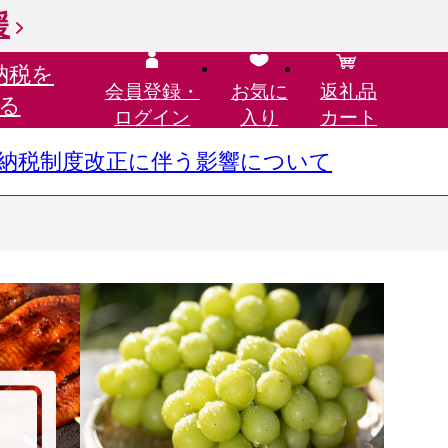
援
納税を
会員登録・
お気に
返礼品
る
ログイン
入り
カート
さと納税制度改正に伴う影響について