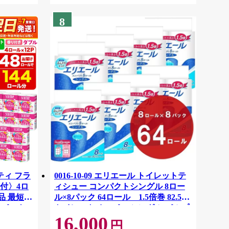
8
ティ フラ
0016-10-09 エリエール トイレットテ
付〉4ロ
ィシュー コンパクトシングル 8ロー
品 最短翌
ル×8パック 64ロール 1.5倍巻 82.5m
ーパック
トイレットペーパー シングル パルプ
16,000
紙クレシ
100％ 香りつき 日用品 消耗品 備蓄
円