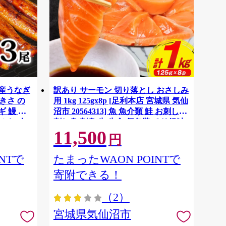
国産うなぎ
訳あり サーモン 切り落とし おさしみ
大きさ の
用 1kg 125gx8p [足利本店 宮城県 気仙
 鰻 ふ
沼市 20564313] 魚 魚介類 鮭 お刺し身
ぶし 人
刺し身 刺身 生 生食 個包装 チリ銀鮭
11,500
税 冷凍
銀鮭 海鮮 海鮮丼 魚介
円
NTで
たまったWAON POINTで
寄附できる！
（2）
宮城県気仙沼市