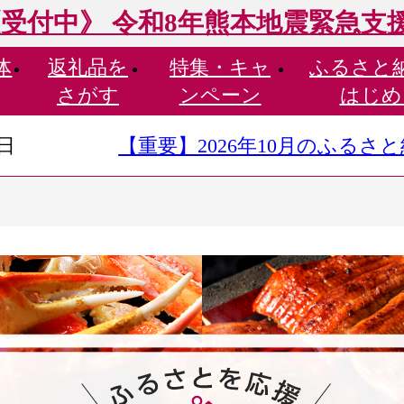
受付中》 令和8年熊本地震緊急支
体
返礼品を
特集・
キャ
ふるさと
さがす
ンペーン
はじめ
9日
【重要】2026年10月のふる