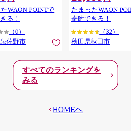
ア] 秋田県秋田市
たWAON POINTで
たまったWAON POI
できる！
寄附できる！
（0）
（32）
府泉佐野市
秋田県秋田市
すべてのランキングを
みる
HOMEへ