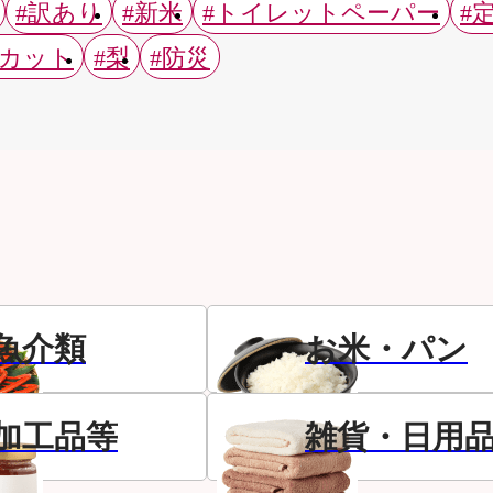
#訳あり
#新米
#トイレットペーパー
#
スカット
#梨
#防災
魚介類
お米・パン
加工品等
雑貨・日用