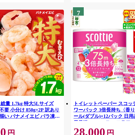
7
総量 1.7kg 特大5Lサイズ
トイレットペーパー スコッ
要 小分け 850g×2P 訳あり
ワーパック 3倍長持ち〈香り
揃い バナメイエビ バラ凍
ール(ダブル)×12パック 日用
42
日発送 [スコッティ フラワ
00
28,000
トイレットペーパー 日本製
円
円