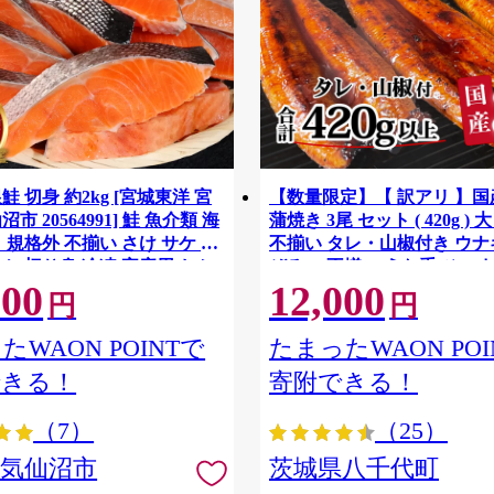
鮭 切身 約2kg [宮城東洋 宮
【数量限定】【 訳アリ 】
市 20564991] 鮭 魚介類 海
蒲焼き 3尾 セット ( 420g ) 
 規格外 不揃い さけ サケ 鮭
不揃い タレ・山椒付き ウナギ
ケ 切り身 冷凍 家庭用 おか
ぞろい 不揃い うな重 ひつま
500
12,000
支援 サーモン 銀鮭切り身 魚
気 茨城 八千代町 ふるさと納
円
円
[SF951ya]
たWAON POINTで
たまったWAON POI
できる！
寄附できる！
（7）
（25）
県気仙沼市
茨城県八千代町