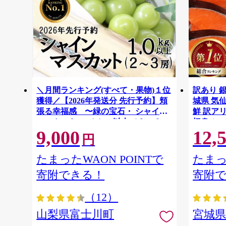
＼月間ランキング(すべて・果物)１位
訳あり 銀
獲得／【2026年発送分 先行予約】頬
城県 気仙沼
張る幸福感 〜緑の宝石・ シャイン
鮮 訳アリ
マスカット 〜 １ｋｇ以上（２〜３
切身 シャ
9,000
12,
房） フルーツ 山梨県産 果物 くだも
ず 弁当 
円
の シャイン マスカット ぶどう ブド
わけあり
ウ 葡萄 大粒 種なし 先行予約 富士川
たまったWAON POINTで
たまっ
町 10000円 一万円 9000円 九千円
寄附できる！
寄附
（12）
山梨県富士川町
宮城