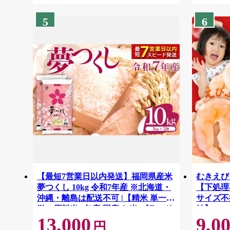
5
6
【最短7営業日以内発送】福岡県産米
むきえび 
夢つくし 10kg 令和7年産 ※北海道・
【下処理不
沖縄・離島は配送不可 |【精米 単一米
サイズ不
単一原料米 7年産 国産 お米 ブランド
結】 G41
13,000
9,0
米 5kg × 2 ゆめつくし】CY009_01
円