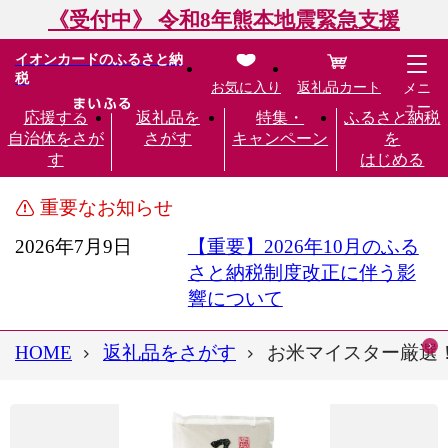
《受付中》 令和8年熊本地震緊急支援
イオンカードのふるさと納
税
お気に入り
返礼品カート
メニ
ュー
応援する
返礼品を
特集・
ふるさと納税
自治体をさが
さがす
キャンペーン
を
す
はじめる
重要なお知らせ
2026年7月9日
【重要】2026年10月のふる
さと納税制度改正に伴う影
響について
HOME
返礼品をさがす
お米マイスター厳選！魚