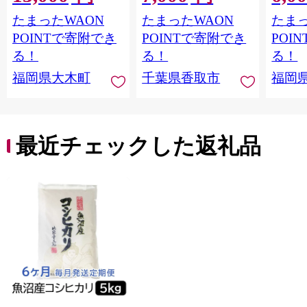
一米 単一原料米 7年産
り 5キロ 米5kg ごはん
たまったWAON
たまったWAON
たまっ
国産 お米 ブランド米
こめ コメ はくまい お
5kg × 2 ゆめつくし】
米マイスター 厳選 予
POINTで寄附でき
POINTで寄附でき
POI
CY009_01
約 白飯 ※ okome kome
る！
る！
る！
おむすび おにぎり 国
福岡県大木町
千葉県香取市
福岡
産 飯 おこめ 取り寄せ
弁当 家計応援 千葉県
産 R8 2026年 産 千葉
千葉県 香取市
最近チェックした返礼品