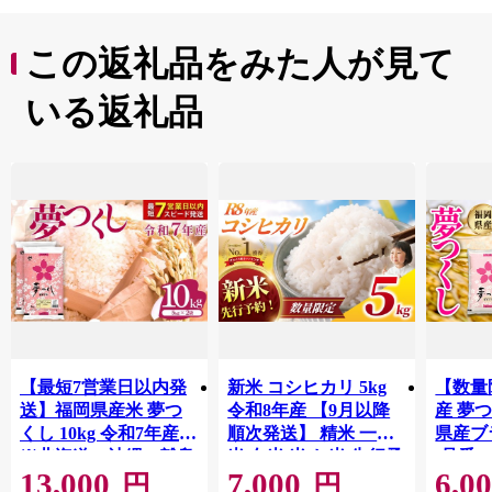
ていただければ幸いです。
この返礼品をみた人が見て
いる返礼品
【最短7営業日以内発
新米 コシヒカリ 5kg
【数量
送】福岡県産米 夢つ
令和8年産 【9月以降
産 夢つ
くし 10kg 令和7年産
順次発送】 精米 一等
県産ブラ
※北海道・沖縄・離島
米 白米 米 お米 先行予
(品番:3
13,000
7,000
6,0
は配送不可 |【精米 単
約 数量 限定 こしひか
円
円