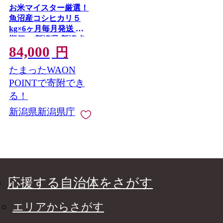
お米マイスター厳選！
魚沼産コシヒカリ５
kg×6ヶ月毎月発送 定
期便 新潟県 新潟 魚
84,000
沼 魚沼産 こしひかり
円
5kg 5キロ 6回 頒布会 6
たまったWAON
か月
POINTで寄附でき
る！
新潟県新潟県庁
応援する自治体をさがす
エリアからさがす