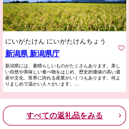
にいがたけん にいがたけんちょう
新潟県 新潟県庁
新潟県には、素晴らしいものがたくさんあります。美し
い自然や美味しい食べ物をはじめ、歴史的価値の高い遺
産や文化、世界に誇れる産業がいくつもあります。何よ
りまじめで温かい人々がいます。
新潟は、一斉に花が咲き誇る春、海と川そして花火がま
ばゆい夏、稲穂が黄金に実る秋、そして白銀の冬と、鮮
やかな四季で彩られています。そして、現在でも人口200
万人を超える大きな県ですが、明治初期には人口全国1位
すべての返礼品をみる
の県でした。稲作を中心とした農業をはじめ、工業、商
業等のさまざまな産業が新潟県を支えています。
ぜひ、この魅力ある新潟県をふるさと納税を通じて知っ