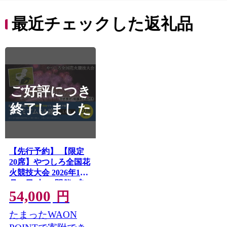
最近チェックした返礼品
ご好評につき
終了しました
【先行予約】 【限定
20席】やつしろ全国花
火競技大会 2026年10
月17日(土) 開催 プレ
54,000
ミアムSA席（1人用）
円
花火 大会 花火大会 観
たまったWAON
覧チケット イベント
チケット 観覧 観覧席