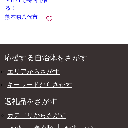
POINTで寄附でき
10月開催 やつしろ 熊
る！
本県 八代市 【2026年9
熊本県八代市
月下旬より順次発送】
応援する自治体をさがす
エリアからさがす
キーワードからさがす
返礼品をさがす
カテゴリからさがす