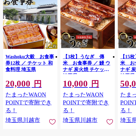
Washoku大穀 お食事
【3枚】うなぎ 傳
【15
券12枚 ／ チケット 和
米 お食事券 ／ 鰻 ウ
米 お
食料理 埼玉県
ナギ 炭火焼 チケット
ナギ 
埼玉県
埼玉県
20,000
10,000
50,
円
円
たまったWAON
たまったWAON
たまっ
POINTで寄附でき
POINTで寄附でき
POI
る！
る！
る！
埼玉県川越市
埼玉県川越市
埼玉