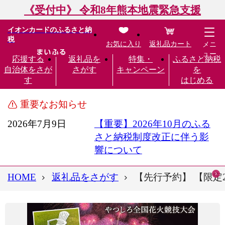
《受付中》 令和8年熊本地震緊急支援
イオンカードのふるさと納
税
お気に入り
返礼品カート
メニ
ュー
応援する
返礼品を
特集・
ふるさと納税
自治体をさが
さがす
キャンペーン
を
す
はじめる
重要なお知らせ
2026年7月9日
【重要】2026年10月のふる
さと納税制度改正に伴う影
響について
HOME
返礼品をさがす
【先行予約】 【限定2