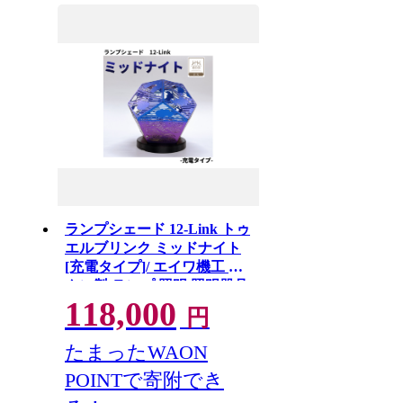
ランプシェード 12-Link トゥ
エルブリンク ミッドナイト
[充電タイプ]/ エイワ機工 チ
タン製 ランプ 照明 照明器具
118,000
明かり 信州 長野県 諏訪市 諏
円
訪 諏訪湖 [68-03]
たまったWAON
POINTで寄附でき