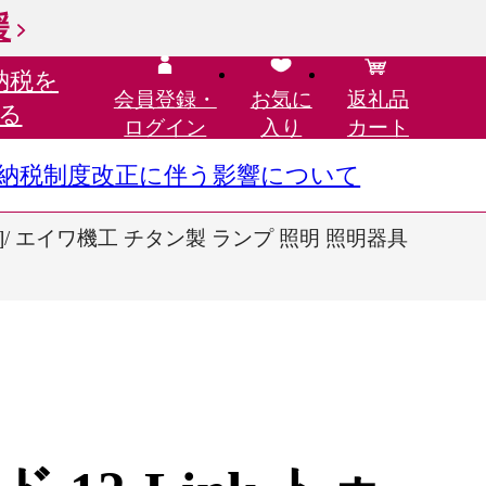
援
納税を
会員登録・
お気に
返礼品
る
ログイン
入り
カート
さと納税制度改正に伴う影響について
]/ エイワ機工 チタン製 ランプ 照明 照明器具