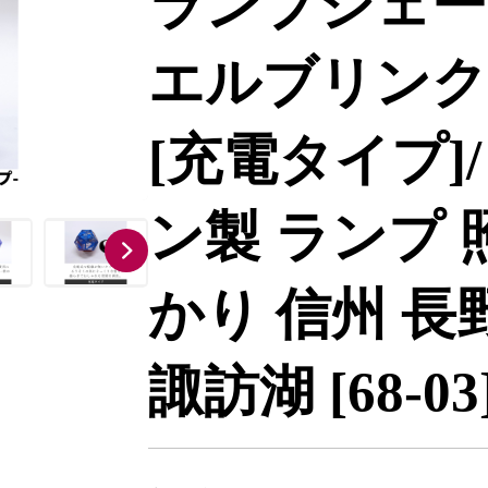
ランプシェード 
エルブリンク
[充電タイプ]
ン製 ランプ 
かり 信州 長
諏訪湖 [68-03