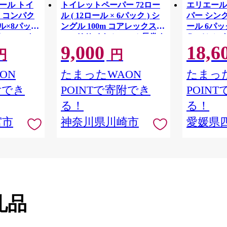
リエール トイ
トイレットペーパー 72ロー
エリエール
 コンパク
ル ( 12ロール × 6パック ) シ
パー シング
ル×8パック
ングル 100m コアレックス
ール 6パック
82.5m ト
FSCリサイクルロール長巻タ
Ｒ （シング
9,000
18,6
 シングル
イプ 再生紙 100％ 日用品 消
パック 日
円
円
りつき 日用品
耗品 防災 備蓄 トイレットペ
備蓄 防災
ーパー トイレ 神奈川県 川崎
ON
たまったWAON
たまった
市 トイレットペーパー 新生
附でき
POINTで寄附でき
POIN
活 生活雑貨 生活用品 といれ
っとぺーぱー 長持ち 長巻き
る！
る！
まとめ 非常 便利 サステナブ
宮市
神奈川県川崎市
愛媛県
ル エコ トイレットペーパー
人気 おすすめ
礼品