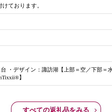
付けております。
1台 ・デザイン：諏訪湖【上部＝空／下部＝水
ixxii®】
すべての返礼品をみる