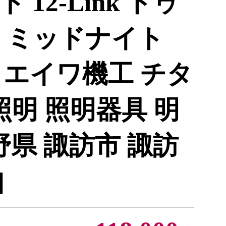
12-Link トゥ
 ミッドナイト
/ エイワ機工 チタ
照明 照明器具 明
野県 諏訪市 諏訪
]