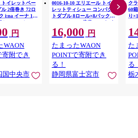
 トイレットペー
0016-10-10 エリエール トイ
クラ
ル 2倍巻き 72ロ
レットティシュー コンパク
60箱
 i:na イーナ 12
トダブル 8ロール×8パック
り×
ル・100ｍ） × 6
64ロール 1.5倍巻 45m トイ
00
16,000
1
用品 消耗品 新生活
レットペーパー ダブル パル
円
円
 愛媛県 四国中央市
プ100％ 香りつき 日用品 消
耗品 備蓄
WAON
たまったWAON
た
Tで寄附でき
POINTで寄附でき
P
る！
る
四国中央市
静岡県富士宮市
栃