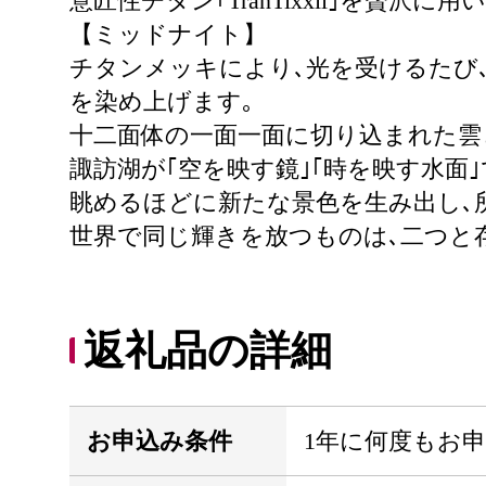
意匠性チタン｢TranTixxii｣を贅
【ミッドナイト】
チタンメッキにより､光を受けるたび
を染め上げます｡
十二面体の一面一面に切り込まれた雲
諏訪湖が｢空を映す鏡｣｢時を映す水面
眺めるほどに新たな景色を生み出し､所
世界で同じ輝きを放つものは､二つと
返礼品の詳細
お申込み条件
1年に何度もお