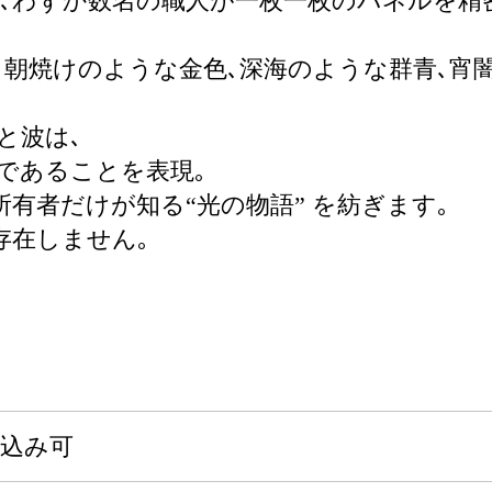
沢に用い､わずか数名の職人が一枚一枚のパネルを精
､朝焼けのような金色､深海のような群青､宵
と波は､
｣であることを表現｡
有者だけが知る“光の物語” を紡ぎます｡
存在しません｡
申込み可