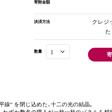
寄附金額
クレジッ
決済方法
た
数量
平線” を閉じ込めた､十二の光の結晶｡