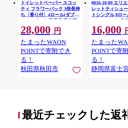
トイレットペーパー スコッ
0016-10-09 エ
ティ フラワーパック 3倍長持
レットティシュー
ち〈香り付〉4ロール(ダブ
トシングル 8ロー
ル)×12パック 日用品 最短翌
64ロール 1.5倍巻 
28,000
16,000
日発送 [スコッティ フラワー
イレットペーパー
円
パック トイレットペーパー
パルプ100％ 香
日本製紙クレシア] 秋田県秋
消耗品 備蓄
たまったWAON
たまったWA
田市
POINTで寄附でき
POINTで寄
る！
る！
秋田県秋田市
静岡県富士
最近チェックした返