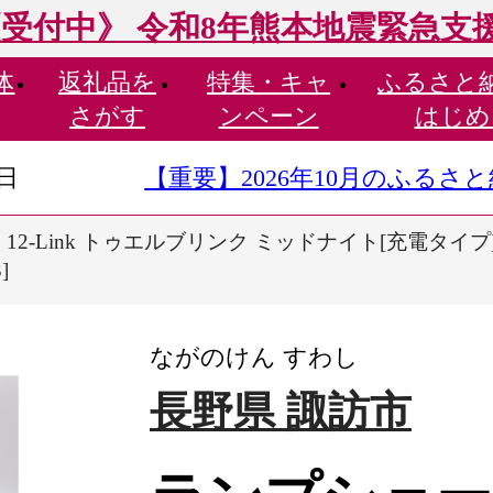
受付中》 令和8年熊本地震緊急支
体
返礼品を
特集・
キャ
ふるさと
さがす
ンペーン
はじめ
9日
【重要】2026年10月のふる
12-Link トゥエルブリンク ミッドナイト[充電タイプ
]
ながのけん すわし
長野県 諏訪市