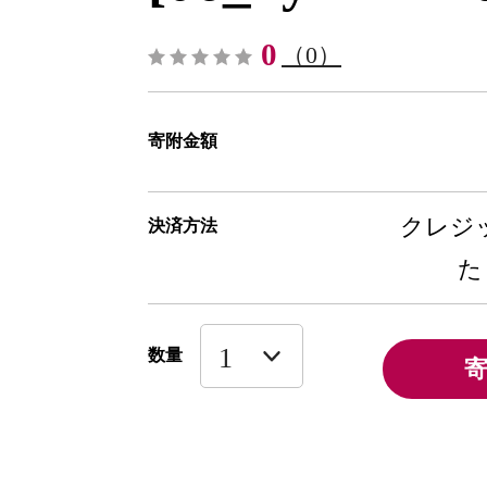
0
（0）
寄附金額
クレジッ
決済方法
た
数量