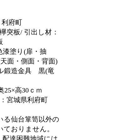
 利府町
欅突板/ 引出し材：
板
色漆塗り(扉・抽
(天面・側面・背面)
ル鍛造金具 黒(竜
奥25×高30ｃｍ
地：宮城県利府町
いる仙台箪笥以外の
いておりません。
・配達困難地域には