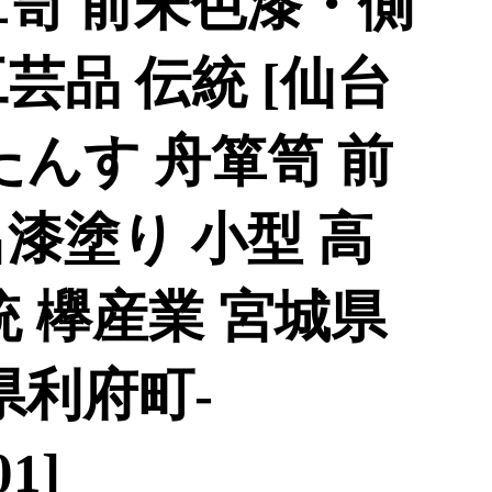
箪笥 前朱色漆・側
芸品 伝統 [仙台
たんす 舟箪笥 前
漆塗り 小型 高
統 欅産業 宮城県
県利府町-
01]