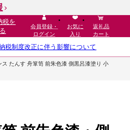
援
納税を
会員登録・
お気に
返礼品
る
ログイン
入り
カート
さと納税制度改正に伴う影響について
ンス たんす 舟箪笥 前朱色漆 側黒呂漆塗り 小