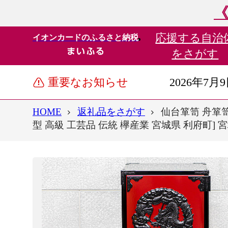
《
応援する
自治
イオンカードのふるさと納税
をさがす
重要なお知らせ
2026年7月
HOME
返礼品をさがす
仙台箪笥 舟箪笥
型 高級 工芸品 伝統 欅産業 宮城県 利府町]