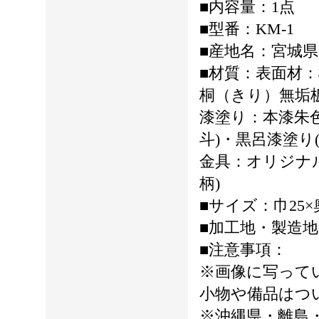
■内容量：1点
■型番：KM-1
■産地名：宮城県
■材質：表面材：
桐（きり）無垢
漆塗り：本漆朱
斗)・黒呂漆塗り
金具：オリジナ
柄)
■サイズ：巾25×
■加工地・製造
■注意事項：
※画像に写って
小物や備品はつ
※沖縄県・離島