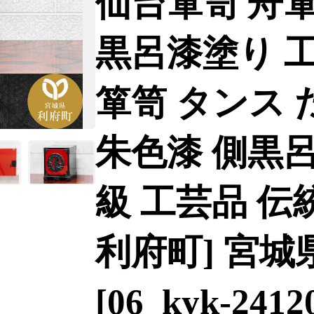
仙台箪笥 舟
黒呂漆塗り 工
箪笥 タンス 
朱色漆 側黒呂
級 工芸品 伝
利府町] 宮城
[06_kyk-2412