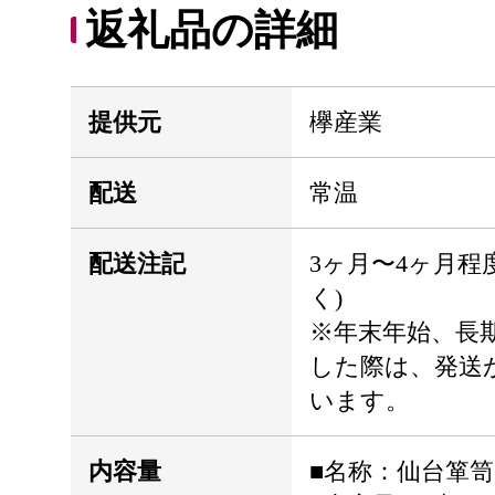
返礼品の詳細
提供元
欅産業
配送
常温
配送注記
3ヶ月〜4ヶ月程
く)
※年末年始、長
した際は、発送
います。
内容量
■名称：仙台箪笥