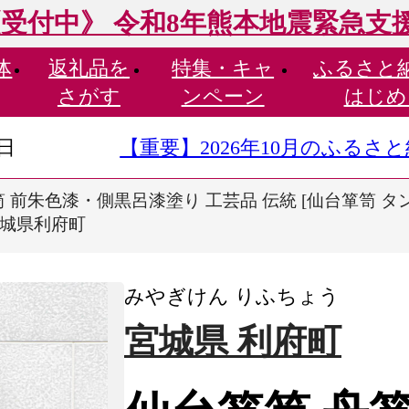
受付中》 令和8年熊本地震緊急支
体
返礼品を
特集・
キャ
ふるさと
さがす
ンペーン
はじめ
9日
【重要】2026年10月のふる
 前朱色漆・側黒呂漆塗り 工芸品 伝統 [仙台箪笥 タ
 宮城県利府町
みやぎけん りふちょう
宮城県 利府町