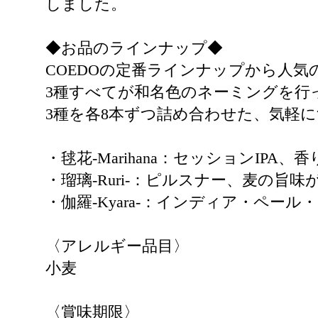
しました。
◆お品のラインナップ◆
COEDOの定番ラインナップから人気
3種すべてが和名色のネーミングを行
3種を各8本ずつ詰め合わせた、気軽に
・毬花-Marihana：セッションIP
・瑠璃-Ruri-：ピルスナー、麦の旨
・伽羅-Kyara-：インディア・ペ
〈アレルギー品目〉
小麦
〈賞味期限〉