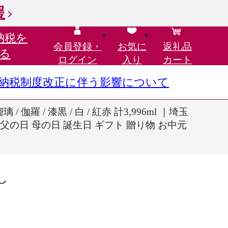
援
納税を
会員登録・
お気に
返礼品
る
ログイン
入り
カート
さと納税制度改正に伴う影響について
伽羅 / 漆黒 / 白 / 紅赤 計3,996ml ｜埼玉
 父の日 母の日 誕生日 ギフト 贈り物 お中元
し