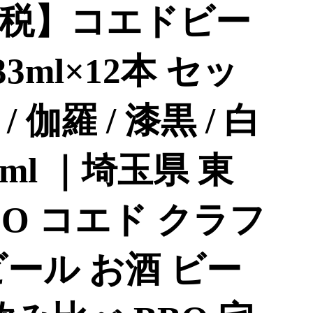
税】コエドビー
33ml×12本 セッ
/ 伽羅 / 漆黒 / 白
96ml ｜埼玉県 東
DO コエド クラフ
ール お酒 ビー