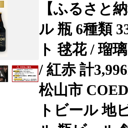
【ふるさと納
ル 瓶 6種類 3
ト 毬花 / 瑠璃 
/ 紅赤 計3,9
松山市 COE
トビール 地ビ