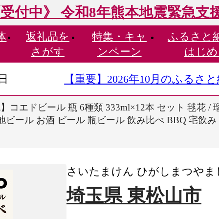
受付中》 令和8年熊本地震緊急支
体
返礼品を
特集・
キャ
ふるさと
さがす
ンペーン
はじめ
9日
【重要】2026年10月のふる
ドビール 瓶 6種類 333ml×12本 セット 毬花 / 瑠璃 / 
 地ビール お酒 ビール 瓶ビール 飲み比べ BBQ 宅飲み
さいたまけん ひがしまつやま
埼玉県 東松山市