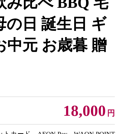
飲み比べ BBQ 宅
母の日 誕生日 ギ
お中元 お歳暮 贈
18,000
円
トカード、AEON Pay、WAON POINT