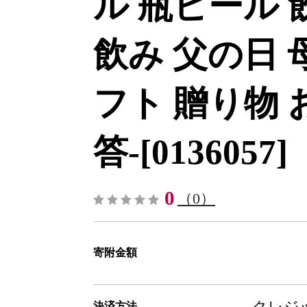
ル 瓶ビール 
飲み 父の日 
フト 贈り物 
答-[0136057]
0
（0）
寄附金額
クレジッ
決済方法