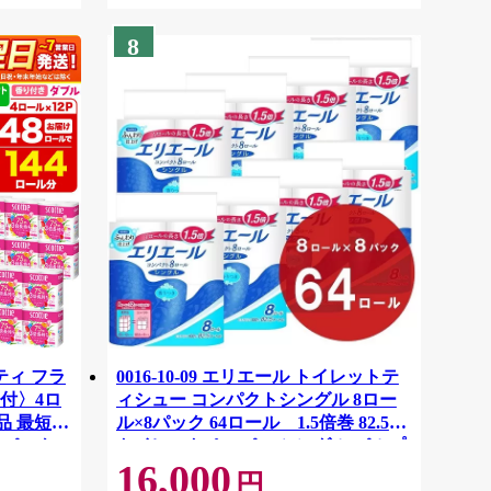
8
ティ フラ
0016-10-09 エリエール トイレットテ
付〉4ロ
ィシュー コンパクトシングル 8ロー
品 最短翌
ル×8パック 64ロール 1.5倍巻 82.5m
ーパック
トイレットペーパー シングル パルプ
16,000
紙クレシ
100％ 香りつき 日用品 消耗品 備蓄
円