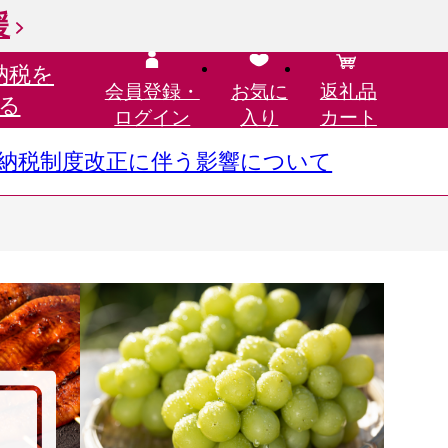
援
納税を
会員登録・
お気に
返礼品
る
ログイン
入り
カート
さと納税制度改正に伴う影響について