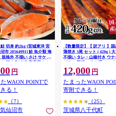
鮭 切身 約2kg [宮城東洋 宮
【数量限定】【 訳アリ 】
市 20564991] 鮭 魚介類 海
蒲焼き 3尾 セット ( 420g ) 
 規格外 不揃い さけ サケ 鮭
不揃い タレ・山椒付き ウナギ
ケ 切り身 冷凍 家庭用 おか
ぞろい 不揃い うな重 ひつま
500
12,000
支援 サーモン 銀鮭切り身 魚
気 茨城 八千代町 ふるさと納
円
円
[SF951ya]
たWAON POINTで
たまったWAON POI
できる！
寄附できる！
（7）
（25）
県気仙沼市
茨城県八千代町