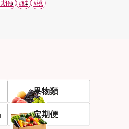
定期便
#鮭
#桃
果物類
品
定期便