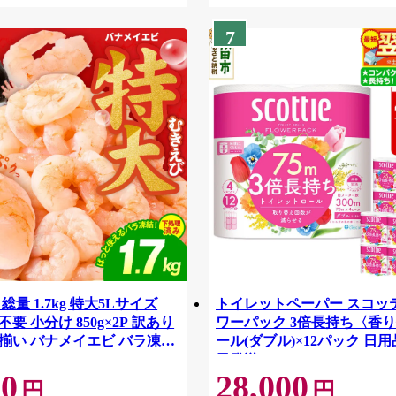
7
総量 1.7kg 特大5Lサイズ
トイレットペーパー スコッ
要 小分け 850g×2P 訳あり
ワーパック 3倍長持ち〈香り
揃い バナメイエビ バラ凍
ール(ダブル)×12パック 日用
42
日発送 [スコッティ フラワ
00
28,000
トイレットペーパー 日本製
円
円