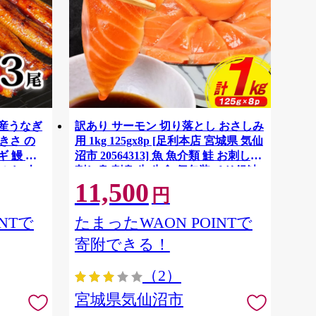
国産うなぎ
訳あり サーモン 切り落とし おさしみ
大きさ の
用 1kg 125gx8p [足利本店 宮城県 気仙
 鰻 ふ
沼市 20564313] 魚 魚介類 鮭 お刺し身
ぶし 人
刺し身 刺身 生 生食 個包装 チリ銀鮭
11,500
税 冷凍
銀鮭 海鮮 海鮮丼 魚介
円
NTで
たまったWAON POINTで
寄附できる！
（2）
宮城県気仙沼市