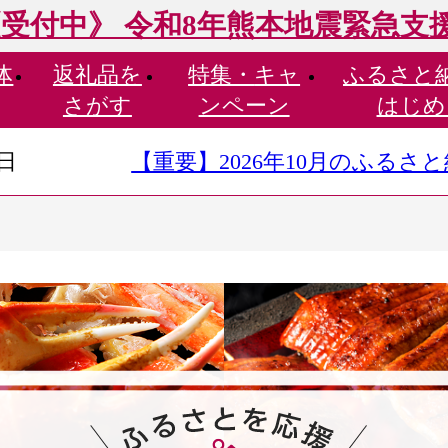
受付中》 令和8年熊本地震緊急支
体
返礼品を
特集・
キャ
ふるさと
さがす
ンペーン
はじめ
9日
【重要】2026年10月のふる