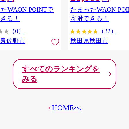
ア] 秋田県秋田市
たWAON POINTで
たまったWAON POI
できる！
寄附できる！
（0）
（32）
府泉佐野市
秋田県秋田市
すべてのランキングを
みる
HOMEへ