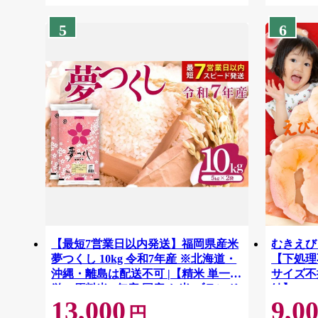
5
6
【最短7営業日以内発送】福岡県産米
むきえび 
夢つくし 10kg 令和7年産 ※北海道・
【下処理不
沖縄・離島は配送不可 |【精米 単一米
サイズ不
単一原料米 7年産 国産 お米 ブランド
結】 G41
13,000
9,0
米 5kg × 2 ゆめつくし】CY009_01
円