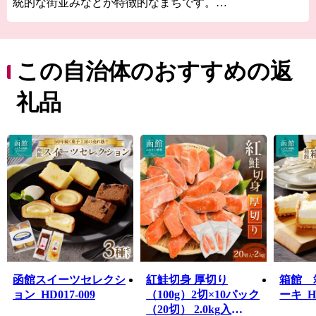
統的な街並みなどが特徴的なまちです。
津軽海峡と太平洋の2つの海に囲まれていて、東西から流
れてくる海流や複雑な海岸線の恩恵を受けて豊富な漁場
を形成しているため、四季折々の海の幸を楽しむことが
できます。
この自治体のおすすめの返
函館市内の駅前・元町エリアに代表される異国情緒あふ
れる街並みは、1859年の「箱館開港」から西洋文化をい
礼品
ち早く取り入れてハイカラな生活が始まったことにより
形成されたもので、独特のモダンでレトロな雰囲気は今
もそのまま残っています。
函館市が有する「歴史」、「景観・街並み」、「食」を
はじめとした数多くの資源を磨き上げることで、まちの
活性化を図っていきたいと考えています。
函館スイーツセレクシ
紅鮭切身 厚切り
箱館 
ョン_HD017-009
（100g）2切×10パック
ーキ_HD
（20切） 2.0kg入