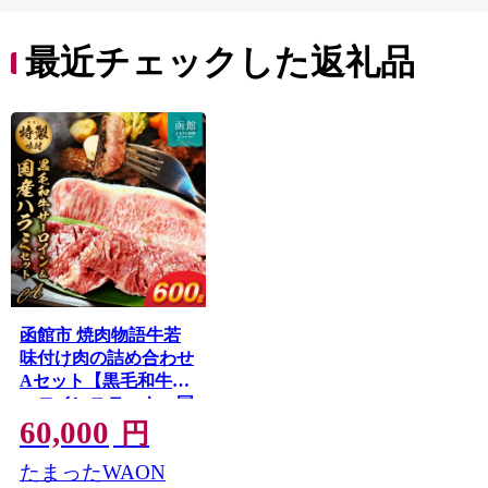
贈答
最近チェックした返礼品
函館市 焼肉物語牛若
味付け肉の詰め合わせ
Aセット【黒毛和牛サ
ーロインステーキ・国
60,000
産ハラミ】_HD048-
円
003
たまったWAON