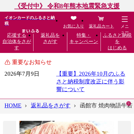
《受付中》 令和8年熊本地震緊急支援
イオンカードのふるさと納
税
お気に入り
返礼品カート
メニ
ュー
応援する
返礼品を
特集・
ふるさと納税
自治体をさが
さがす
キャンペーン
を
す
はじめる
重要なお知らせ
2026年7月9日
【重要】2026年10月のふる
さと納税制度改正に伴う影
響について
HOME
返礼品をさがす
函館市 焼肉物語牛若