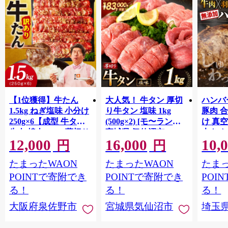
【1位獲得】牛たん
大人気！ 牛タン 厚切
ハンバー
1.5kg ねぎ塩味 小分け
り牛タン 塩味 1kg
豚肉 
250g×6【成型 牛タン
(500g×2) [モ〜ランド
け 真
牛肉 焼肉 BBQ 薄切り
宮城県 気仙沼市
大きめ
12,000
16,000
10,
ぎゅうたん スライス
20564660] 肉 牛肉 精肉
保存料
円
円
訳あり サイズ不揃
牛たん 牛タン塩 牛た
淡路島
たまったWAON
たまったWAON
たまっ
い】 G4721
ん塩 冷凍 焼肉 BBQ ア
ポーク 
ウトドア バーベキュ
き肉 
POINTで寄附でき
POINTで寄附でき
POI
ー 厚切り タン
ず 惣
る！
る！
る！
まみ 
大阪府泉佐野市
宮城県気仙沼市
埼玉
んのお
お中元