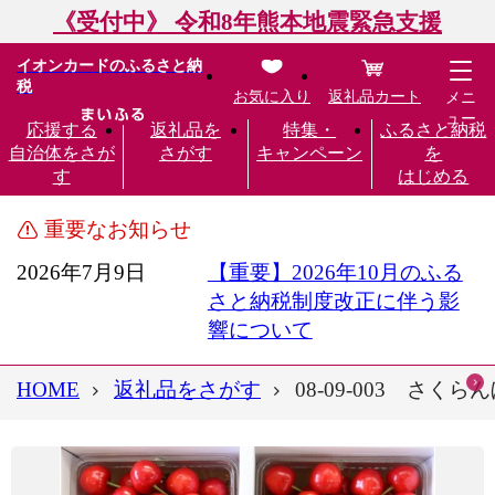
《受付中》 令和8年熊本地震緊急支援
イオンカードのふるさと納
税
お気に入り
返礼品カート
メニ
ュー
応援する
返礼品を
特集・
ふるさと納税
自治体をさが
さがす
キャンペーン
を
す
はじめる
重要なお知らせ
2026年7月9日
【重要】2026年10月のふる
さと納税制度改正に伴う影
響について
HOME
返礼品をさがす
08-09-003 さくらん