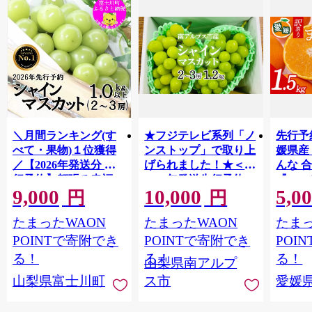
＼月間ランキング(す
★フジテレビ系列「ノ
先行予
べて・果物)１位獲得
ンストップ」で取り上
媛県産
／【2026年発送分 先
げられました！★＜
んな 合
行予約】頬張る幸福
2026年発送先行予約＞
『202
9,000
10,000
5,0
感 〜緑の宝石・ シ
南アルプス市産シャイ
出荷予
円
円
ャインマスカット 〜
ンマスカット1.2kg以
ご自宅
たまったWAON
たまったWAON
たまっ
１ｋｇ以上（２〜３
上（2～3房） クール
マドン
房） フルーツ 山梨県
便発送 ALPAG007
あり 
POINTで寄附でき
POINTで寄附でき
POI
産 果物 くだもの シャ
ツ 高級
る！
る！
る！
山梨県南アルプ
イン マスカット ぶど
産地直
山梨県富士川町
ス市
愛媛
う ブドウ 葡萄 大粒 種
レンジ
なし 先行予約 富士川
県 西
町 10000円 一万円