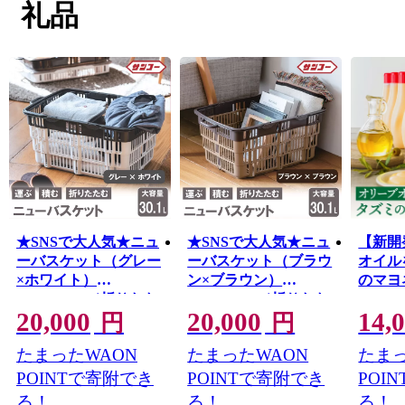
ゴルフクラブをはじめ、県外からも食べに訪れる人がい
礼品
るほどのタズミの卵など、魅力あふれる特産品と自然が
いっぱいのまちです。
★SNSで大人気★ニュ
★SNSで大人気★ニュ
【新開
ーバスケット（グレー
ーバスケット（ブラウ
オイル
×ホワイト）
ン×ブラウン）
のマヨ
014SK03N.／折りたた
014SK01N.／折りたた
014A
20,000
20,000
14,
み バスケット ハンド
み バスケット ハンド
卵 タズ
円
円
ル付き かご 収納 おし
ル付き かご 収納 おし
ヨネー
たまったWAON
たまったWAON
たまっ
ゃれ プラスチック 持
ゃれ プラスチック 持
満点 
ち手 アウトドア 小物
ち手 アウトドア 小物
心 安全
POINTで寄附でき
POINTで寄附でき
POI
収納 洗える 折りたた
収納 洗える 折りたた
ダ デ
る！
る！
る！