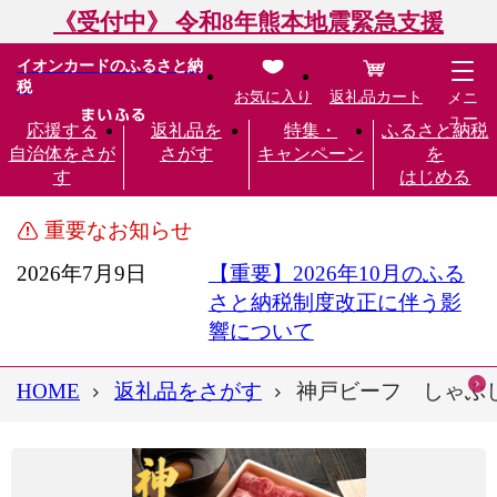
《受付中》 令和8年熊本地震緊急支援
イオンカードのふるさと納
税
お気に入り
返礼品カート
メニ
ュー
応援する
返礼品を
特集・
ふるさと納税
自治体をさが
さがす
キャンペーン
を
す
はじめる
重要なお知らせ
2026年7月9日
【重要】2026年10月のふる
さと納税制度改正に伴う影
響について
HOME
返礼品をさがす
神戸ビーフ しゃぶしゃ