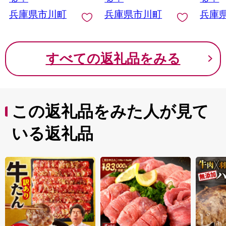
める 買い物カゴ コン
める 買い物カゴ コン
ラダ 
兵庫県市川町
兵庫県市川町
兵庫
テナ ボックス コンパ
テナ ボックス コンパ
クト 積み重ね 整理 ス
クト 積み重ね 整理 ス
タッキング アウトド
タッキング アウトド
ア DIY 工具 サンコー
ア DIY 工具 サンコー
すべての返礼品をみる
この返礼品をみた人が見て
いる返礼品