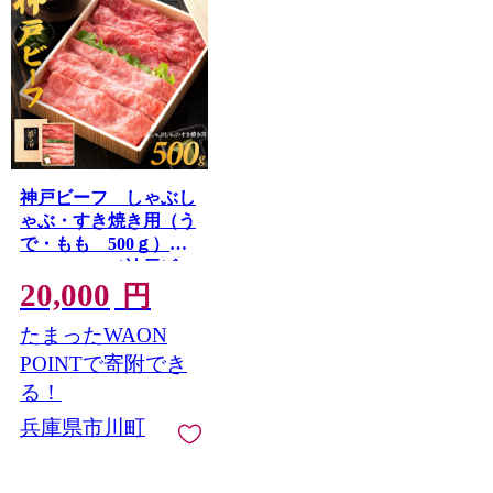
神戸ビーフ しゃぶし
ゃぶ・すき焼き用（う
で・もも 500ｇ）
020OT01N.／神戸ビー
20,000
フ うで もも 化粧箱入
円
り 神戸ビーフ すき焼
たまったWAON
き肉 太田牧場 太田家
黒毛和牛 霜降り 高級
POINTで寄附でき
牛肉 国産 アウトドア
る！
キャンプ ギフト 贈答
兵庫県市川町
品 贈り物 冷凍