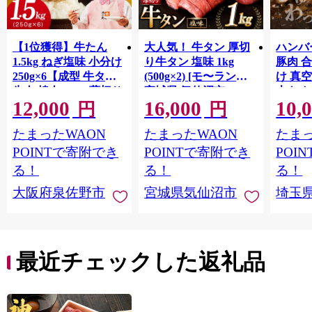
【1位獲得】牛たん
大人気！ 牛タン 厚切
ハンバー
1.5kg ねぎ塩味 小分け
り牛タン 塩味 1kg
豚肉 
250g×6【成型 牛タン
(500g×2) [モ〜ランド
け 真
牛肉 焼肉 BBQ 薄切り
宮城県 気仙沼市
大きめ
12,000
16,000
10,
ぎゅうたん スライス
20564660] 肉 牛肉 精肉
保存料
円
円
訳あり サイズ不揃
牛たん 牛タン塩 牛た
淡路島
たまったWAON
たまったWAON
たまっ
い】 G4721
ん塩 冷凍 焼肉 BBQ ア
ポーク 
ウトドア バーベキュ
き肉 
POINTで寄附でき
POINTで寄附でき
POI
ー 厚切り タン
ず 惣
る！
る！
る！
まみ 
大阪府泉佐野市
宮城県気仙沼市
埼玉
んのお
お中元
贈答
最近チェックした返礼品