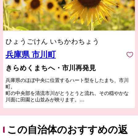
ひょうごけん いちかわちょう
兵庫県 市川町
きらめくまちへ・市川再発見
兵庫県のほぼ中央に位置するハート型をしたまち、市川
町。
町の中央部を清流市川がとうとうと流れ、その穏やかな
川面に田園と山並みが映ります。
国産ゴルフアイアンヘッド製造の発祥地として知られ、
刀鍛冶の技術を受け継いだ職人たちによる軟鉄鍛造のア
イアンづくりが盛んです。
山に囲まれた豊かな自然、耳を澄ませば聞こえる清流市
この自治体のおすすめの返
川のせせらぎ。