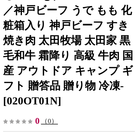
／神戸ビーフ うで もも 化
粧箱入り 神戸ビーフ すき
焼き肉 太田牧場 太田家 黒
毛和牛 霜降り 高級 牛肉 国
産 アウトドア キャンプ ギ
フト 贈答品 贈り物 冷凍-
[020OT01N]
0
（0）