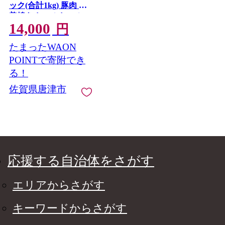
ック(合計1kg) 豚肉 生
姜焼き しゃぶしゃぶ
14,000
ギフト 冷凍 (鮮度への
円
こだわり工夫あり！)
たまったWAON
唐津市
POINTで寄附でき
る！
佐賀県唐津市
応援する自治体をさがす
エリアからさがす
キーワードからさがす