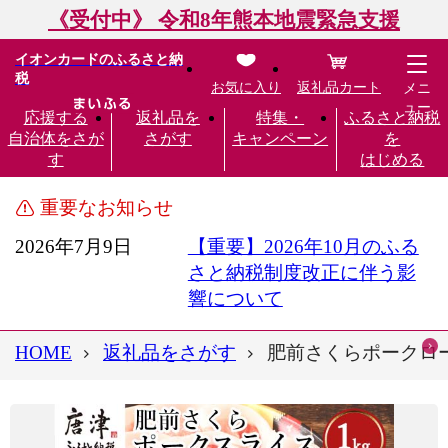
《受付中》 令和8年熊本地震緊急支援
イオンカードのふるさと納
税
お気に入り
返礼品カート
メニ
ュー
応援する
返礼品を
特集・
ふるさと納税
自治体をさが
さがす
キャンペーン
を
す
はじめる
重要なお知らせ
2026年7月9日
【重要】2026年10月のふる
さと納税制度改正に伴う影
響について
HOME
返礼品をさがす
肥前さくらポークロース