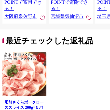
ウトドア バーベキュ
き肉 
POINTで寄附でき
POINTで寄附でき
POI
ー 厚切り タン
ず 惣
る！
る！
る！
まみ 
大阪府泉佐野市
宮城県気仙沼市
埼玉
んのお
お中元
贈答
最近チェックした返礼品
肥前さくらポークロー
ススライス 200g×５パ