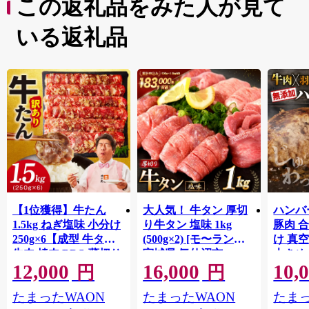
この返礼品をみた人が見て
いる返礼品
【1位獲得】牛たん
大人気！ 牛タン 厚切
ハンバー
1.5kg ねぎ塩味 小分け
り牛タン 塩味 1kg
豚肉 
250g×6【成型 牛タン
(500g×2) [モ〜ランド
け 真
牛肉 焼肉 BBQ 薄切り
宮城県 気仙沼市
大きめ
12,000
16,000
10,
ぎゅうたん スライス
20564660] 肉 牛肉 精肉
保存料
円
円
訳あり サイズ不揃
牛たん 牛タン塩 牛た
淡路島
たまったWAON
たまったWAON
たまっ
い】 G4721
ん塩 冷凍 焼肉 BBQ ア
ポーク 