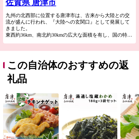
佐賀県 唐津市
九州の北西部に位置する唐津市は、古来から大陸との交
流が盛んに行われ、『大陸への玄関口』として発展して
きました。
東西約36km、南北約30kmの広大な面積を有し、国の特別
名勝“虹の松原”、玄界灘の荒波が創り出した国の天然記
念物“七ツ釜”、豊臣秀吉の朝鮮出兵の前線基地“名護屋城
跡”、唐津神社の秋季例大祭“唐津くんち”、伝統的工芸
品“唐津焼”、日本三大朝市”呼子の朝市”など、自然・歴
この自治体のおすすめの返
史・文化に溢れています。
礼品