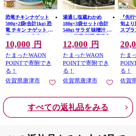
恐竜チキンナゲット
湯通し塩蔵わかめ
『先行
500g×2袋(合計1kg) 恐
180g×3袋セット(合計
旬より
竜 チキン ナゲット 電
540g) サラダ 味噌汁 ワ
スプラン
子レンジ お弁当 おか
カメ 海藻 料理 唐津市
ック)
10,000
12,000
20,
ず おやつ おつまみ 食
味 野
円
円
品 子供向け 唐津市
き サ
たまったWAON
たまったWAON
たまっ
ぶしゃ
たし
POINTで寄附でき
POINTで寄附でき
POI
る！
る！
る！
佐賀県唐津市
佐賀県唐津市
佐賀
すべての返礼品をみる