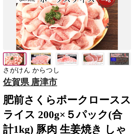
さがけん からつし
佐賀県 唐津市
肥前さくらポークロースス
ライス 200g×５パック(合
計1kg) 豚肉 生姜焼き しゃ