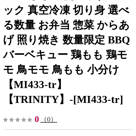
ック 真空冷凍 切り身 選べ
る数量 お弁当 惣菜 からあ
げ 照り焼き 数量限定 BBQ
バーベキュー 鶏もも 鶏モ
モ 鳥モモ 鳥もも 小分け
【MI433-tr】
【TRINITY】-[MI433-tr]
0
（0）