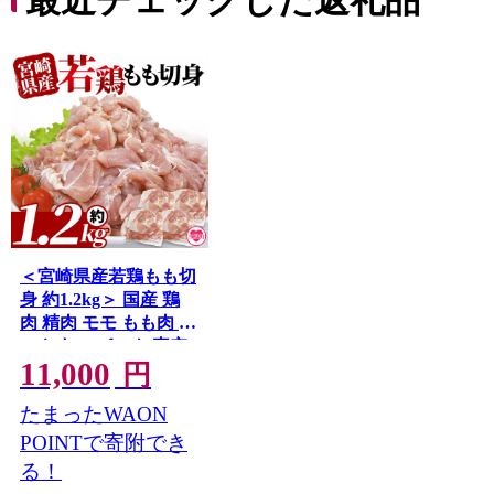
最近チェックした返礼品
＜宮崎県産若鶏もも切
身 約1.2kg＞ 国産 鶏
肉 精肉 モモ もも肉 使
いやすい パック 真空
11,000
冷凍 切り身 選べる数
円
量 お弁当 惣菜 からあ
たまったWAON
げ 照り焼き 数量限定
BBQ バーベキュー 鶏
POINTで寄附でき
もも 鶏モモ 鳥モモ 鳥
る！
もも 小分け 【MI433-