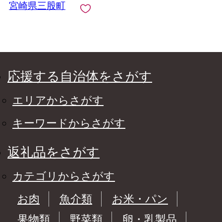
宮崎県三股町
tr】【TRINITY】
応援する自治体をさがす
エリアからさがす
キーワードからさがす
返礼品をさがす
カテゴリからさがす
お肉
魚介類
お米・パン
果物類
野菜類
卵・乳製品