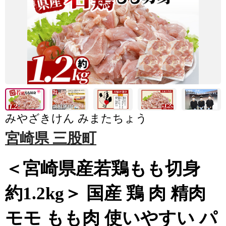
みやざきけん みまたちょう
宮崎県 三股町
＜宮崎県産若鶏もも切身
約1.2kg＞ 国産 鶏 肉 精肉
モモ もも肉 使いやすい パ