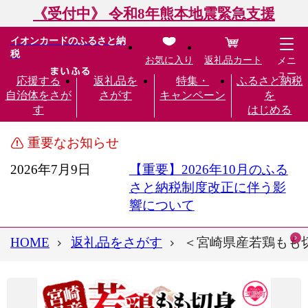
《受付中》 令和8年熊本地震緊急支援
イオンカードのふるさと納
税
お気に入り
返礼品カート
メニ
ュー
応援する
返礼品を
特集・
ふるさと納税
自治体をさが
さがす
キャンペーン
を
す
はじめる
重要なお知らせ
2026年7月9日
【重要】2026年10月のふる
さと納税制度改正に伴う影
響について
HOME
返礼品をさがす
＜宮崎県産若鶏もも切身 