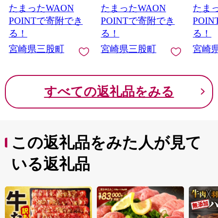
たまったWAON
たまったWAON
たまっ
間切れ 豚こま 薄切り
わせ 精肉 県産 国産 炒
ツヤ 
袋 炒める しゃぶしゃ
め物 煮物 からあげ お
お弁当
POINTで寄附でき
POINTで寄附でき
POI
ぶ お肉 お弁当 おかず
弁当 おかず 訳アリ ご
容量 5
る！
る！
る！
夕食 一品 生姜焼き 豚
家庭用 家庭用
分け 
宮崎県三股町
宮崎県三股町
宮崎
汁 冷凍 保存【MI476-
【MI763-tr】
お礼 贈
nk-x1】【中村食肉】
【TRINITY】
th】
すべての返礼品をみる
この返礼品をみた人が見て
いる返礼品