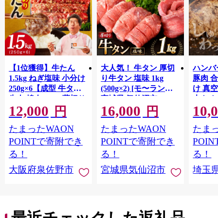
【1位獲得】牛たん
大人気！ 牛タン 厚切
ハンバー
1.5kg ねぎ塩味 小分け
り牛タン 塩味 1kg
豚肉 
250g×6【成型 牛タン
(500g×2) [モ〜ランド
け 真
牛肉 焼肉 BBQ 薄切り
宮城県 気仙沼市
大きめ
12,000
16,000
10,
ぎゅうたん スライス
20564660] 肉 牛肉 精肉
保存料
円
円
訳あり サイズ不揃
牛たん 牛タン塩 牛た
淡路島
たまったWAON
たまったWAON
たまっ
い】 G4721
ん塩 冷凍 焼肉 BBQ ア
ポーク 
ウトドア バーベキュ
き肉 
POINTで寄附でき
POINTで寄附でき
POI
ー 厚切り タン
ず 惣
る！
る！
る！
まみ 
大阪府泉佐野市
宮城県気仙沼市
埼玉
んのお
お中元
贈答