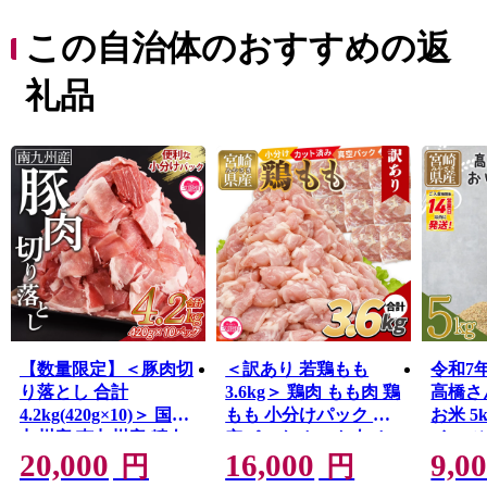
ど数多くの郷土芸能が今もなお、各地区で受け継がれ息
づいています。
この自治体のおすすめの返
ふるさと納税を通じて全国の皆さまとつながり、「三股
町を応援したい」という皆さまのお気持ちを「まちづく
礼品
り」に活かしたいと思います。
皆さまの応援をよろしくお願いします。
【数量限定】＜豚肉切
＜訳あり 若鶏もも
令和7
り落とし 合計
3.6kg＞ 鶏肉 もも肉 鶏
高橋さ
4.2kg(420g×10)＞ 国産
もも 小分けパック 真
お米 5
九州産 南九州産 精肉
空パック カット肉 カ
イス 
20,000
16,000
9,0
脂身 赤身 部位 料理 普
ット済み 切身 切り身
食 ご
円
円
段使い 小分け 便利 小
普段使い 料理 詰め合
防災 保