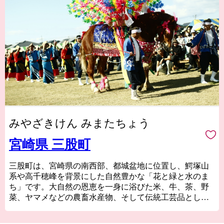
みやざきけん みまたちょう
宮崎県 三股町
三股町は、宮崎県の南西部、都城盆地に位置し、鰐塚山
系や高千穂峰を背景にした自然豊かな「花と緑と水のま
ち」です。大自然の恩恵を一身に浴びた米、牛、茶、野
菜、ヤマメなどの農畜水産物、そして伝統工芸品として
の大弓、陶芸品などの芸術性豊かな特産品が有名です。
また、「ジャンカン馬踊り」「棒踊り」「太郎踊り」な