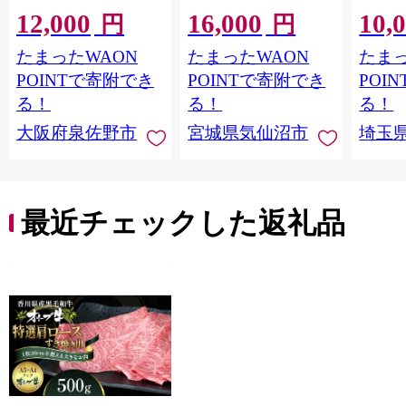
牛肉 焼肉 BBQ 薄切り
宮城県 気仙沼市
大きめ
12,000
16,000
10,
ぎゅうたん スライス
20564660] 肉 牛肉 精肉
保存料
円
円
訳あり サイズ不揃
牛たん 牛タン塩 牛た
淡路島
たまったWAON
たまったWAON
たまっ
い】 G4721
ん塩 冷凍 焼肉 BBQ ア
ポーク 
ウトドア バーベキュ
き肉 
POINTで寄附でき
POINTで寄附でき
POI
ー 厚切り タン
ず 惣
る！
る！
る！
まみ 
大阪府泉佐野市
宮城県気仙沼市
埼玉
んのお
お中元
贈答
最近チェックした返礼品