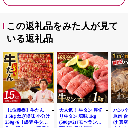
この返礼品をみた人が見て
いる返礼品
【1位獲得】牛たん
大人気！ 牛タン 厚切
ハンバー
1.5kg ねぎ塩味 小分け
り牛タン 塩味 1kg
豚肉 
250g×6【成型 牛タン
(500g×2) [モ〜ランド
け 真