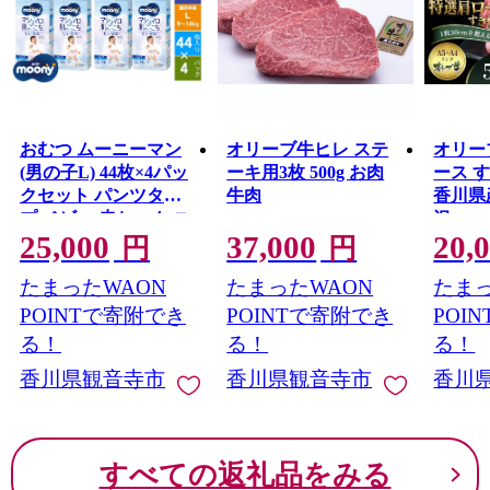
おむつ ムーニーマン
オリーブ牛ヒレ ステ
オリー
(男の子L) 44枚×4パッ
ーキ用3枚 500g お肉
ース す
クセット パンツタイ
牛肉
香川県
プ ベビー 赤ちゃん ユ
沢
25,000
37,000
20,
ニ・チャーム
円
円
たまったWAON
たまったWAON
たまっ
POINTで寄附でき
POINTで寄附でき
POI
る！
る！
る！
香川県観音寺市
香川県観音寺市
香川
すべての返礼品をみる