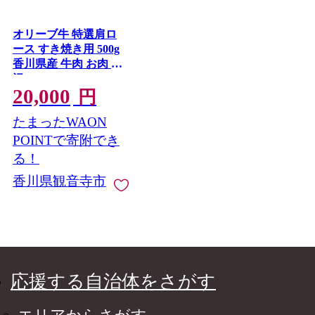
オリーブ牛 特選肩ロ
ース すき焼き用 500g
香川県産 牛肉 お肉 贅
沢
20,000
円
たまったWAON
POINTで寄附でき
る！
香川県観音寺市
応援する自治体をさがす