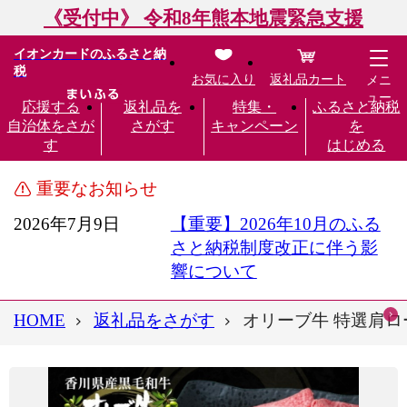
《受付中》 令和8年熊本地震緊急支援
イオンカードのふるさと納
税
お気に入り
返礼品カート
メニ
ュー
応援する
返礼品を
特集・
ふるさと納税
自治体をさが
さがす
キャンペーン
を
す
はじめる
重要なお知らせ
2026年7月9日
【重要】2026年10月のふる
さと納税制度改正に伴う影
響について
HOME
返礼品をさがす
オリーブ牛 特選肩ロー