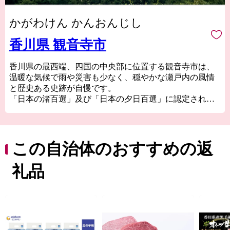
かがわけん かんおんじし
香川県 観音寺市
香川県の最西端、四国の中央部に位置する観音寺市は、
温暖な気候で雨や災害も少なく、穏やかな瀬戸内の風情
と歴史ある史跡が自慢です。
「日本の渚百選」及び「日本の夕日百選」に認定されて
いる有明浜には、本市のシンボルとも言える巨大な銭形
の砂絵「寛永通宝」が描かれており、この砂絵を見た人
は健康で長生きができ、お金に不自由しないと伝えられ
ています。
この自治体のおすすめの返
沖合にある伊吹島では、讃岐うどんのダシには欠かせな
い観音寺ブランド「伊吹いりこ」を、網元が水揚げから
礼品
製造まで一貫して行うことで、鮮度にこだわって生産し
ています。
ゆったりとした時間が流れるまち、観音寺市へ、是非、
お越しください。