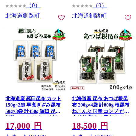
（0）
（0）
北海道釧路町
北海道釧路町
北海道産 羅臼昆布 カット
北海道産 昆布 あつば根昆
150g×2袋 早煮きざみ昆布
布 200g×4袋 計800g 根昆布
50g×3袋 計450g 羅臼 昆布
ねこんぶ 国産 コンブ だし
釧路 こんぶ ラウス 出汁 カ
夕飯 海藻 だし昆布 こんぶ
17,000
18,500
ット コンブ だし昆布 海藻
水 出汁 乾物 こんぶ 乾物
円
円
保存 乾物 北連物産 きたれ
無地熨斗 熨斗 のし 北連物