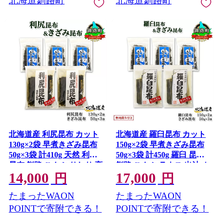
北海道釧路町
北海道釧路町
北海道産 利尻昆布 カット
北海道産 羅臼昆布 カット
130g×2袋 早煮きざみ昆布
150g×2袋 早煮きざみ昆布
50g×3袋 計410g 天然 利尻
50g×3袋 計450g 羅臼 昆布
昆布 釧路 こんぶ りしり 高
釧路 こんぶ ラウス 出汁 カ
14,000
17,000
級 だし コンブ 出汁 だし昆
ット コンブ だし昆布 乾物
円
円
布 保存食 乾物 北連物産 き
無地熨斗 熨斗 のし 北連物
たまったWAON
たまったWAON
たれん 北海道 釧路町 釧路
産 きたれん 北海道 釧路町
超 特産品
釧路超 特産品
POINTで寄附できる！
POINTで寄附できる！