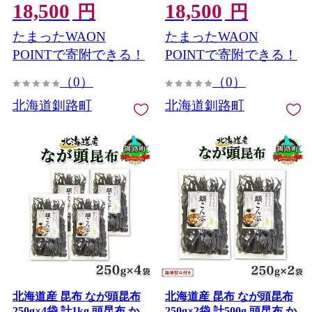
18,500
18,500
水 出汁 乾物 こんぶ ギフト
だし昆布 保存食 出汁 無地
円
円
北連物産 きたれん 北海道
熨斗 熨斗 のし 北連物産 き
たまったWAON
たまったWAON
釧路町 釧路超 特産品
たれん 北海道 釧路町 釧路
超 特産品
POINTで寄附できる！
POINTで寄附できる！
（0）
（0）
北海道釧路町
北海道釧路町
北海道産 昆布 なが頭昆布
北海道産 昆布 なが頭昆布
250g×4袋 計1kg 頭昆布 か
250g×2袋 計500g 頭昆布 か