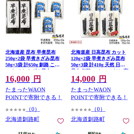
北海道産 昆布 早煮昆布
北海道産 日高昆布 カット
250g×2袋 早煮きざみ昆布
120g×2袋 早煮きざみ昆布
50g×3袋 計650g 釧路 こん
50g×3袋 計410g 天然 日高
ぶ おでん きざみ昆布 コン
昆布 釧路 こんぶ ひだか 高
16,000
14,000
ブ 煮物 海藻 詰め合わせ 早
級 だし コンブ 出汁 だし昆
円
円
煮 保存食 乾物 北連物産 き
布 保存食 無地熨斗 熨斗 の
たまったWAON
たまったWAON
たれん 北海道 釧路町町 北
し 国産 北連物産 北海道 釧
海道 釧路町 釧路超 特産品
路町 釧路超 特産品
POINTで寄附できる！
POINTで寄附できる！
（0）
（0）
北海道釧路町
北海道釧路町