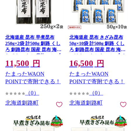
北海道産 昆布 早煮昆布
北海道産 昆布 きざみ昆布
250g×2袋 計500g 釧路 くし
50g×10袋 計500g 釧路 くし
ろ 釧路昆布 国産 昆布 海藻
ろ 釧路昆布 国産 昆布 海藻
おでん こんぶ 煮物 コンブ
ごはん こんぶ お コンブ チ
11,500
16,500
保存食 夕飯 昆布 ギフト 乾
ャック付 保存食 無地熨斗
円
円
物 北連物産 きたれん 北海
熨斗 のし 北連物産 きたれ
たまったWAON
たまったWAON
道 釧路町 釧路超 特産品
ん 北海道 釧路町 釧路超 特
産品
POINTで寄附できる！
POINTで寄附できる！
（0）
（0）
北海道釧路町
北海道釧路町