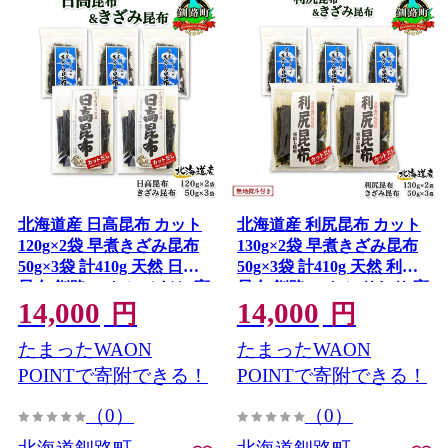
北海道産 日高昆布 カット
北海道産 利尻昆布 カット
120g×2袋 早煮きざみ昆布
130g×2袋 早煮きざみ昆布
50g×3袋 計410g 天然 日高
50g×3袋 計410g 天然 利尻
昆布 釧路 こんぶ ひだか 高
昆布 釧路 こんぶ りしり 高
14,000
14,000
級 だし コンブ 出汁 だし昆
級 だし コンブ 出汁 だし昆
円
円
布 保存食 乾物 北連物産 き
布 保存食 無地熨斗 熨斗 の
たまったWAON
たまったWAON
たれん 北海道 釧路町 釧路
し 国産 北連物産 北海道 釧
超 特産品
路町 釧路超 特産品
POINTで寄附できる！
POINTで寄附できる！
（0）
（0）