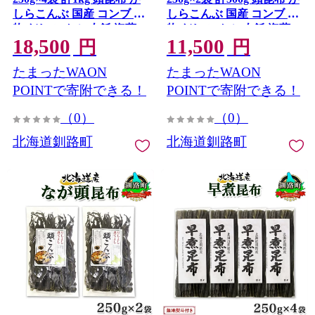
しらこんぶ 国産 コンブ 煮
しらこんぶ 国産 コンブ 煮
物 だし こんぶ 夕飯 海藻
物 だし こんぶ 夕飯 海藻
18,500
11,500
だし昆布 保存食 出汁 乾物
だし昆布 保存食 出汁 無地
円
円
備蓄 北連物産 きたれん 北
熨斗 熨斗 のし 北連物産 き
たまったWAON
たまったWAON
海道 釧路町 釧路超 特産品
たれん 北海道 釧路町 釧路
超 特産品
POINTで寄附できる！
POINTで寄附できる！
（0）
（0）
北海道釧路町
北海道釧路町