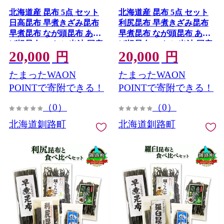
北海道産 昆布 5点 セット
北海道産 昆布 5点 セット
日高昆布 早煮きざみ昆布
利尻昆布 早煮きざみ昆布
早煮昆布 なが頭昆布 あつ
早煮昆布 なが頭昆布 あつ
ば根昆布 こんぶ 出汁 国産
ば根昆布 こんぶ 出汁 国産
20,000
20,000
コンブ 高級 出汁 だし昆布
コンブ 高級 出汁 だし昆布
円
円
詰め合わせ 保存食 乾物 北
詰め合わせ 保存食 乾物 無
たまったWAON
たまったWAON
連物産 きたれん 20000円の
地熨斗 熨斗 のし 北連物産
返礼品 20000円 海鮮 北海
きたれん 20000円の返礼品
POINTで寄附できる！
POINTで寄附できる！
道 釧路町 釧路超 特産品
20000円 海鮮 北海道 釧路
（0）
（0）
町 釧路超 特産品
北海道釧路町
北海道釧路町