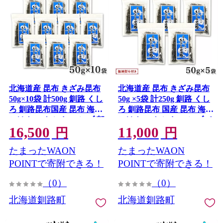
北海道産 昆布 きざみ昆布
北海道産 昆布 きざみ昆布
50g×10袋 計500g 釧路 くし
50g ×5袋 計250g 釧路 くし
ろ 釧路昆布国産 昆布 海藻
ろ 釧路昆布 国産 昆布 海藻
ごはん こんぶ お コンブ 朝
ごはん こんぶ お コンブ チ
16,500
11,000
食 保存食 夕飯 ふりかけ チ
ャック付 保存食 無地熨斗
円
円
ャック付 北連物産 きたれ
熨斗 のし 北連物産 きたれ
たまったWAON
たまったWAON
ん 北海道 釧路町 釧路超 特
ん 北海道 釧路町 釧路超 特
産品
産品
POINTで寄附できる！
POINTで寄附できる！
（0）
（0）
北海道釧路町
北海道釧路町