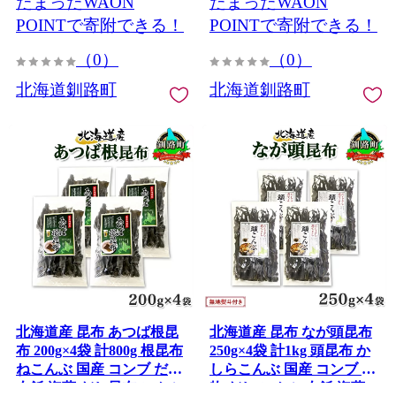
たまったWAON
たまったWAON
ん 北海道 釧路町 釧路超 特
産 きたれん 北海道 釧路町
産品
釧路超 特産品
POINTで寄附できる！
POINTで寄附できる！
（0）
（0）
北海道釧路町
北海道釧路町
北海道産 昆布 あつば根昆
北海道産 昆布 なが頭昆布
布 200g×4袋 計800g 根昆布
250g×4袋 計1kg 頭昆布 か
ねこんぶ 国産 コンブ だし
しらこんぶ 国産 コンブ 煮
夕飯 海藻 だし昆布 こんぶ
物 だし こんぶ 夕飯 海藻