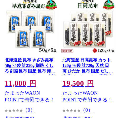
北海道産 昆布 きざみ昆布
北海道産 日高昆布 カット
50g ×5袋 計250g 釧路 くし
120g ×6袋 計720g 天然 日
ろ 釧路昆布 国産 昆布 海藻
高 ひだか 昆布 国産 だし
ごはん こんぶ お コンブ 朝
海藻 カット こんぶ 高級 出
11,000
19,500
食 保存食 夕飯 ふりかけ チ
汁 コンブ ギフト だし昆布
円
円
ャック付 北連物産 きたれ
無地熨斗 熨斗 のし 北連物
たまったWAON
たまったWAON
ん 北海道 釧路町 釧路超 特
産 きたれん 北海道 釧路町
産品
釧路超 特産品
POINTで寄附できる！
POINTで寄附できる！
（0）
（0）