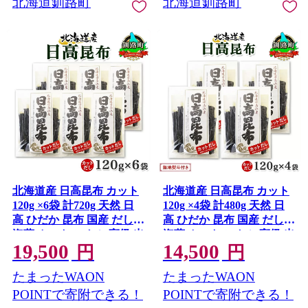
北海道釧路町
北海道釧路町
北海道産 日高昆布 カット
北海道産 日高昆布 カット
120g ×6袋 計720g 天然 日
120g ×4袋 計480g 天然 日
高 ひだか 昆布 国産 だし
高 ひだか 昆布 国産 だし
海藻 カット こんぶ 高級 出
海藻 カット こんぶ 高級 出
19,500
14,500
汁 コンブ ギフト だし昆布
汁 コンブ ギフト だし昆布
円
円
お祝い 備蓄 保存 北連物産
無地熨斗 熨斗 のし 北連物
たまったWAON
たまったWAON
きたれん 北海道 釧路町 釧
産 きたれん 北海道 釧路町
路超 特産品
釧路超 特産品
POINTで寄附できる！
POINTで寄附できる！