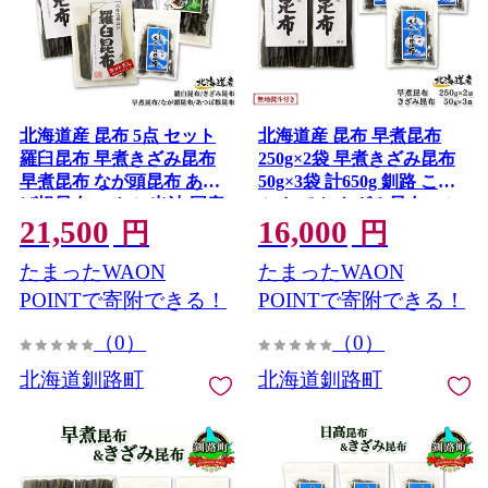
北海道産 昆布 5点 セット
北海道産 昆布 早煮昆布
羅臼昆布 早煮きざみ昆布
250g×2袋 早煮きざみ昆布
早煮昆布 なが頭昆布 あつ
50g×3袋 計650g 釧路 こん
ば根昆布 こんぶ 出汁 国産
ぶ おでん きざみ昆布 コン
21,500
16,000
コンブ 高級 出汁 だし昆布
ブ 煮物 詰め合わせ 早煮 保
円
円
詰め合わせ 保存食 乾物 北
存食 乾物 無地熨斗 熨斗 の
たまったWAON
たまったWAON
連物産 きたれん 北海道 釧
し 国産 北連物産 きたれん
路町 釧路超 特産品
北海道 釧路町 釧路超 特産
POINTで寄附できる！
POINTで寄附できる！
品
（0）
（0）
北海道釧路町
北海道釧路町