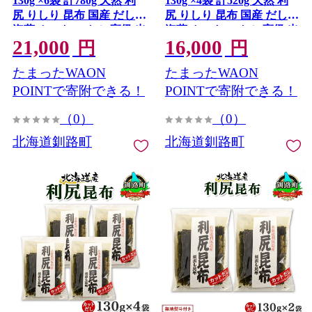
130g ×6袋 計780g 天然 利
130g ×4袋 計520g 天然 利
尻 りしり 昆布 国産 だし
尻 りしり 昆布 国産 だし
海藻 カット こんぶ 高級 出
海藻 カット こんぶ 高級 出
21,000
16,000
汁 コンブ ギフト だし昆布
汁 コンブ ギフト だし昆布
円
円
お祝い 備蓄 保存 北連物産
無地熨斗 熨斗 のし 北連物
たまったWAON
たまったWAON
きたれん 北海道 釧路町 釧
産 きたれん 北海道 釧路町
路超 特産品
釧路超 特産品
POINTで寄附できる！
POINTで寄附できる！
（0）
（0）
北海道釧路町
北海道釧路町