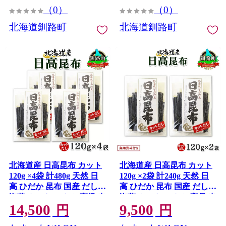
（0）
（0）
北海道釧路町
北海道釧路町
北海道産 日高昆布 カット
北海道産 日高昆布 カット
120g ×4袋 計480g 天然 日
120g ×2袋 計240g 天然 日
高 ひだか 昆布 国産 だし
高 ひだか 昆布 国産 だし
海藻 カット こんぶ 高級 出
海藻 カット こんぶ 高級 出
14,500
9,500
汁 コンブ ギフト だし昆布
汁 コンブ ギフト だし昆布
円
円
お祝い 備蓄 保存 北連物産
無地熨斗 熨斗 のし 北連物