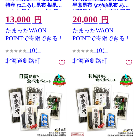
特産 ねこあし昆布 根昆布
早煮昆布 なが頭昆布 あつ
こんぶ 昆布 コンブ お祝い
ば根昆布 こんぶ 出汁 国産
13,000
20,000
乾物 海藻 味噌汁 山田物産
コンブ 高級 出汁 だし昆布
円
円
北海道 釧路町 釧路超 特産
詰め合わせ 保存食 乾物 無
たまったWAON
たまったWAON
品
地熨斗 熨斗 のし 北連物産
きたれん 20000円の返礼品
POINTで寄附できる！
POINTで寄附できる！
20000円 海鮮 北海道 釧路
（0）
（0）
町 釧路超 特産品
北海道釧路町
北海道釧路町