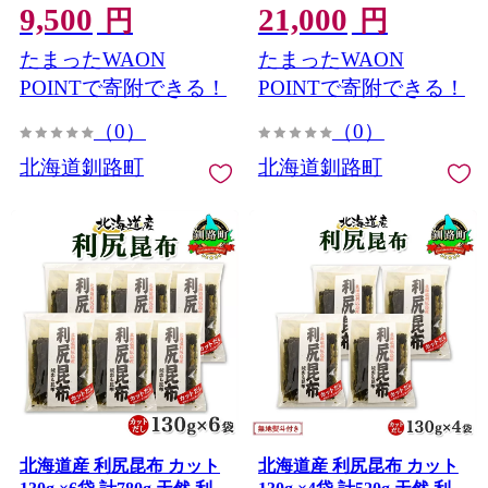
9,500
21,000
汁 コンブ ギフト だし昆布
汁 コンブ ギフト だし昆布
円
円
お祝い 備蓄 保存 北連物産
無地熨斗 熨斗 のし 北連物
たまったWAON
たまったWAON
きたれん 1万円以下 10000
産 きたれん 北海道 釧路町
円未満 北海道 釧路町 釧路
釧路超 特産品
POINTで寄附できる！
POINTで寄附できる！
超 特産品
（0）
（0）
北海道釧路町
北海道釧路町
北海道産 利尻昆布 カット
北海道産 利尻昆布 カット