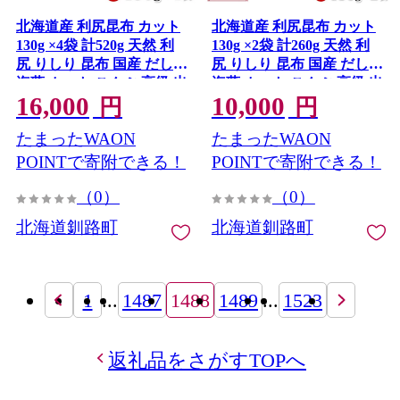
北海道産 利尻昆布 カット
北海道産 利尻昆布 カット
130g ×4袋 計520g 天然 利
130g ×2袋 計260g 天然 利
尻 りしり 昆布 国産 だし
尻 りしり 昆布 国産 だし
海藻 カット こんぶ 高級 出
海藻 カット こんぶ 高級 出
16,000
10,000
汁 コンブ ギフト だし昆布
汁 コンブ ギフト だし昆布
円
円
お祝い 備蓄 保存 北連物産
無地熨斗 熨斗 のし 北連物
たまったWAON
たまったWAON
きたれん 北海道 釧路町 釧
産 きたれん 10000円の品
路超 特産品
北海道 釧路町 釧路超 特産
POINTで寄附できる！
POINTで寄附できる！
品
（0）
（0）
北海道釧路町
北海道釧路町
1
...
1487
1488
1489
...
1523
返礼品をさがすTOPへ