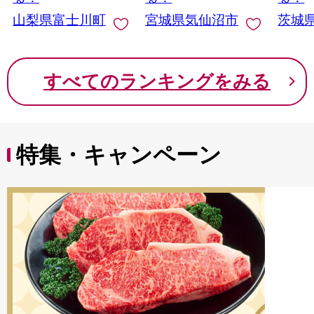
イン マスカット ぶど
山梨県富士川町
宮城県気仙沼市
茨城
う ブドウ 葡萄 大粒 種
なし 先行予約 富士川
町 10000円 一万円
9000円 九千円
すべてのランキングをみる
特集・キャンペーン