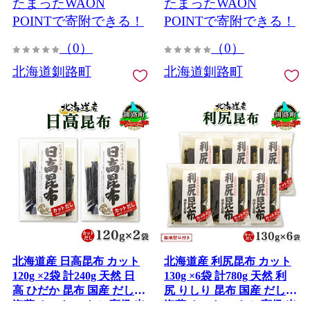
たまったWAON
たまったWAON
きたれん 北海道 釧路町 釧
産 きたれん 1万円以下
路超 特産品
10000円未満 北海道 釧路町
POINTで寄附できる！
POINTで寄附できる！
釧路超 特産品
（0）
（0）
北海道釧路町
北海道釧路町
北海道産 日高昆布 カット
北海道産 利尻昆布 カット
120g ×2袋 計240g 天然 日
130g ×6袋 計780g 天然 利
高 ひだか 昆布 国産 だし
尻 りしり 昆布 国産 だし
海藻 カット こんぶ 高級 出
海藻 カット こんぶ 高級 出