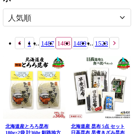
1
...
1487
1488
1489
...
1523
北海道産とろろ昆布
北海道産 昆布 5点 セット
180g×2袋 計360g 釧路地方
日高昆布 早煮きざみ昆布