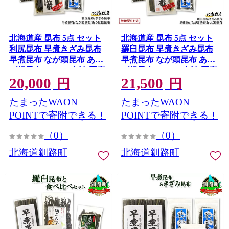
北海道産 昆布 5点 セット
北海道産 昆布 5点 セット
利尻昆布 早煮きざみ昆布
羅臼昆布 早煮きざみ昆布
早煮昆布 なが頭昆布 あつ
早煮昆布 なが頭昆布 あつ
ば根昆布 こんぶ 出汁 国産
ば根昆布 こんぶ 出汁 国産
20,000
21,500
コンブ 高級 出汁 だし昆布
コンブ 高級 出汁 だし昆布
円
円
詰め合わせ 保存食 乾物 北
詰め合わせ 保存食 乾物 無
たまったWAON
たまったWAON
連物産 きたれん 20000円の
地熨斗 熨斗 のし 北連物産
返礼品 20000円 海鮮 北海
きたれん 北海道 釧路町 釧
POINTで寄附できる！
POINTで寄附できる！
道 釧路町 釧路超 特産品
路超 特産品
（0）
（0）
北海道釧路町
北海道釧路町