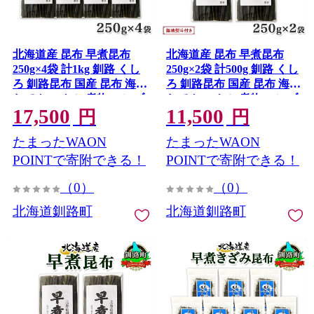
北海道産 昆布 早煮昆布
北海道産 昆布 早煮昆布
250g×4袋 計1kg 釧路 くし
250g×2袋 計500g 釧路 くし
ろ 釧路昆布 国産 昆布 海藻
ろ 釧路昆布 国産 昆布 海藻
おでん こんぶ 煮物 コンブ
おでん こんぶ 煮物 コンブ
17,500
11,500
保存食 夕飯 昆布 ギフト 乾
保存食 乾物 無地熨斗 熨斗
円
円
物 備蓄 北連物産 きたれん
のし 北連物産 きたれん 北
たまったWAON
たまったWAON
北海道 釧路町 釧路超 特産
海道 釧路町 釧路超 特産品
品
POINTで寄附できる！
POINTで寄附できる！
（0）
（0）
北海道釧路町
北海道釧路町