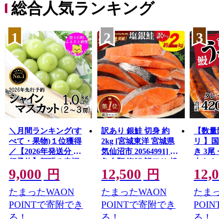
総合人気ランキング
1
2
3
＼月間ランキング(す
訳あり 銀鮭 切身 約
【数量
べて・果物)１位獲得
2kg [宮城東洋 宮城県
リ 】
／【2026年発送分 先
気仙沼市 20564991] 鮭
き 3尾 
行予約】頬張る幸福
魚介類 海鮮 訳アリ 規
大きさ
9,000
12,500
12,
感 〜緑の宝石・ シ
格外 不揃い さけ サケ
レ・山
円
円
ャインマスカット 〜
鮭切身 シャケ 切り身
鰻 ふ
たまったWAON
たまったWAON
たまっ
１ｋｇ以上（２〜３
冷凍 家庭用 おかず 弁
な重 
房） フルーツ 山梨県
当 支援 サーモン 銀鮭
茨城 
POINTで寄附でき
POINTで寄附でき
POI
産 果物 くだもの シャ
切り身 魚 わけあり
と納税 冷
る！
る！
る！