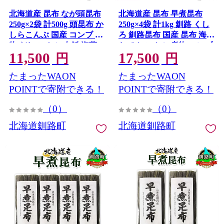
北海道産 昆布 なが頭昆布
北海道産 昆布 早煮昆布
250g×2袋 計500g 頭昆布 か
250g×4袋 計1kg 釧路 くし
しらこんぶ 国産 コンブ 煮
ろ 釧路昆布 国産 昆布 海藻
物 だし こんぶ 夕飯 海藻
おでん こんぶ 煮物 コンブ
11,500
17,500
だし昆布 保存食 出汁 乾物
保存食 乾物 無地熨斗 熨斗
円
円
備蓄 北連物産 きたれん 北
のし 北連物産 きたれん 北
たまったWAON
たまったWAON
海道 釧路町 釧路超 特産品
海道 釧路町 釧路超 特産品
POINTで寄附できる！
POINTで寄附できる！
（0）
（0）
北海道釧路町
北海道釧路町