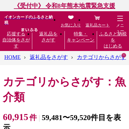
《受付中》 令和8年熊本地震緊急支援
イオンカードのふるさと納
税
お気に入り
返礼品カート
メニ
ュー
応援する
返礼品を
特集・
ふるさと納税
自治体をさが
さがす
キャンペーン
を
す
はじめる
HOME
返礼品をさがす
カテゴリからさがす
カテゴリからさがす：魚
介類
60,915
件
59,481〜59,520件目を表
示