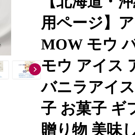
【北海道・沖
用ページ】ア
MOW モウ 
モウ アイス
バニラアイス
子 お菓子 ギ
贈り物 美味し