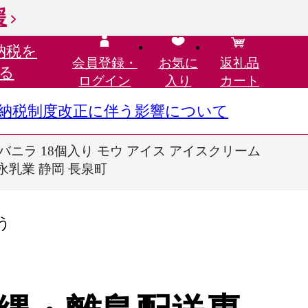
援
納税を
会員登録・
お気に
返礼品
る
ログイン
入り
カート
さと納税制度改正に伴う影響について
ニラ 18個入り モウ アイス アイスクリーム
永乳業 静岡 長泉町
う