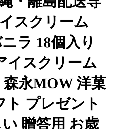
縄・離島配送専
イスクリーム
バニラ 18個入り
 アイスクリーム
 森永MOW 洋菓
フト プレゼント
い 贈答用 お歳