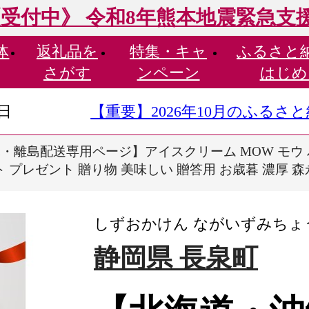
受付中》 令和8年熊本地震緊急支
体
返礼品を
特集・
キャ
ふるさと
さがす
ンペーン
はじめ
9日
【重要】2026年10月のふる
・離島配送専用ページ】アイスクリーム MOW モウ バ
 プレゼント 贈り物 美味しい 贈答用 お歳暮 濃厚 森
しずおかけん ながいずみちょ
静岡県 長泉町