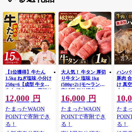
【1位獲得】牛たん
大人気！ 牛タン 厚切
ハンバー
1.5kg ねぎ塩味 小分け
り牛タン 塩味 1kg
豚肉 
250g×6【成型 牛タン
(500g×2) [モ〜ランド
け 真
牛肉 焼肉 BBQ 薄切り
宮城県 気仙沼市
大きめ
12,000
16,000
10,
ぎゅうたん スライス
20564660] 肉 牛肉 精肉
保存料
円
円
訳あり サイズ不揃
牛たん 牛タン塩 牛た
淡路島
たまったWAON
たまったWAON
たまっ
い】 G4721
ん塩 冷凍 焼肉 BBQ ア
ポーク 
ウトドア バーベキュ
き肉 
POINTで寄附でき
POINTで寄附でき
POI
ー 厚切り タン
ず 惣
る！
る！
る！
まみ 