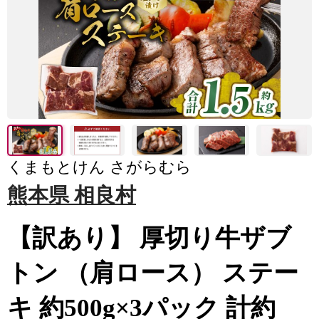
くまもとけん さがらむら
熊本県 相良村
【訳あり】 厚切り牛ザブ
トン （肩ロース） ステー
キ 約500g×3パック 計約