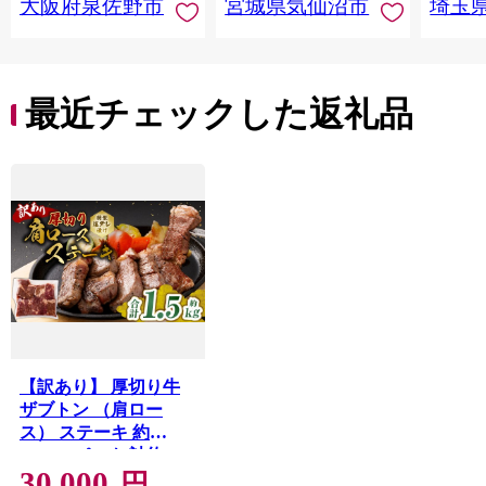
大阪府泉佐野市
宮城県気仙沼市
埼玉
んのお
お中元
贈答
最近チェックした返礼品
【訳あり】 厚切り牛
ザブトン （肩ロー
ス） ステーキ 約
500g×3パック 計約
30,000
1.5kg 牛肉 牛 肩ロース
円