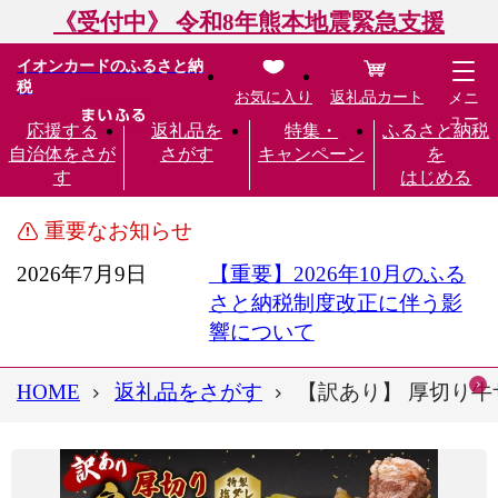
《受付中》 令和8年熊本地震緊急支援
イオンカードのふるさと納
税
お気に入り
返礼品カート
メニ
ュー
応援する
返礼品を
特集・
ふるさと納税
自治体をさが
さがす
キャンペーン
を
す
はじめる
重要なお知らせ
2026年7月9日
【重要】2026年10月のふる
さと納税制度改正に伴う影
響について
HOME
返礼品をさがす
【訳あり】 厚切り牛ザブ